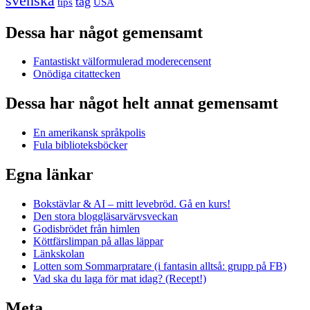
svenska
tåg
USA
tips
Dessa har något gemensamt
Fantastiskt välformulerad moderecensent
Onödiga citattecken
Dessa har något helt annat gemensamt
En amerikansk språkpolis
Fula biblioteksböcker
Egna länkar
Bokstävlar & AI – mitt levebröd. Gå en kurs!
Den stora bloggläsarvärvsveckan
Godisbrödet från himlen
Köttfärslimpan på allas läppar
Länkskolan
Lotten som Sommarpratare (i fantasin alltså: grupp på FB)
Vad ska du laga för mat idag? (Recept!)
Meta