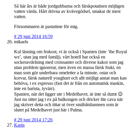
Så här års är både jordgubbarna och färskpotatisen möjligen
vatten värda. Hårt drivna av kvävegödsel, smakar de mest
vatten.
Försommaren är pastatime för mig.
#
29 juni 2014 16:59
mikaels
Kul läsning om frukost, vi är också i Spanien (inte ’the Royal
we’, utan jag med familj), vårt hotell har också en
sockeravdelning med croissanter och diverse kakor som jag
utan problem ignorerar, men även en massa färsk frukt, en
man som gör underbara omeletter a la minute, ostar och
korvar, färsk naturell youghurt och allt möjligt annat man kan
behöva, t ex espresso (fast det är från en automatisk maskin,
inte en barista, tyvärr).
Spanien, när det ligger ute i Medelhavet, är inte så dumt 😉
Just nu sitter jag t ex på balkongen och dricker lite cava när
jag skriver detta och tittar ut över småbåtshamnen som är
slutet på Medelhavet just här i Palma.
#
29 juni 2014 17:26
Karin