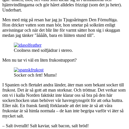
hjärnvindlingarna och gör håret alldeles frizzigt (som det ju heter).
Underbart.
Men med mig på resan har jag ju Tjugoåringen Den Förnuftiga.
Hon dricker vatten som man bör, hon smetar på solkräm enligt
anvisningar och när det blir lite för varmt sätter hon sig i skuggan
medan jag tänker ”ååååh, bara en liiiiten stund till”.
Coolness med solfjädrar i stereo.
Men nu tar vi väl en liten frukostrapport?
Socker och fett! Mums!
I Spanien och flertalet andra länder, äter man som bekant socker till
frukost. Det är så gott att man storknar. Och tröttnar. Det verkar som
om vi i kalla Norden faktiskt inte klarar oss så bra på den här
sockerchocken utan behöver vår havregrynsgröt för att orka huttra.
Eller nåt. En fransk familj förklarade att det inte är så att våra
frukostar är så himla normala – de kan inte begripa varför vi äter så
mycket salt.
– Salt överallt! Salt kaviar, salt bacon, salt bröd!