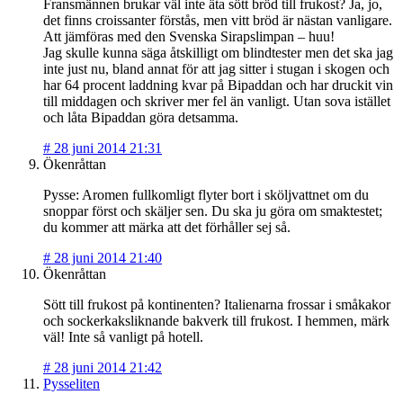
Fransmännen brukar väl inte äta sött bröd till frukost? Ja, jo,
det finns croissanter förstås, men vitt bröd är nästan vanligare.
Att jämföras med den Svenska Sirapslimpan – huu!
Jag skulle kunna säga åtskilligt om blindtester men det ska jag
inte just nu, bland annat för att jag sitter i stugan i skogen och
har 64 procent laddning kvar på Bipaddan och har druckit vin
till middagen och skriver mer fel än vanligt. Utan sova istället
och låta Bipaddan göra detsamma.
#
28 juni 2014 21:31
Ökenråttan
Pysse: Aromen fullkomligt flyter bort i sköljvattnet om du
snoppar först och skäljer sen. Du ska ju göra om smaktestet;
du kommer att märka att det förhåller sej så.
#
28 juni 2014 21:40
Ökenråttan
Sött till frukost på kontinenten? Italienarna frossar i småkakor
och sockerkaksliknande bakverk till frukost. I hemmen, märk
väl! Inte så vanligt på hotell.
#
28 juni 2014 21:42
Pysseliten