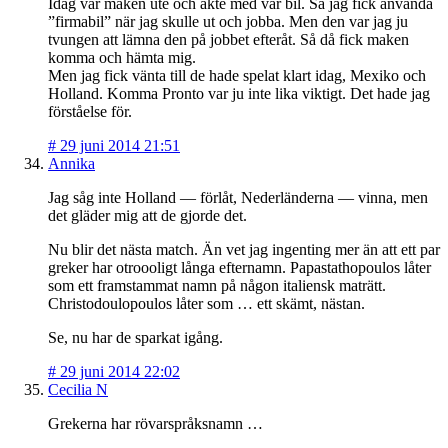
Idag var maken ute och åkte med vår bil. Så jag fick använda
”firmabil” när jag skulle ut och jobba. Men den var jag ju
tvungen att lämna den på jobbet efteråt. Så då fick maken
komma och hämta mig.
Men jag fick vänta till de hade spelat klart idag, Mexiko och
Holland. Komma Pronto var ju inte lika viktigt. Det hade jag
förståelse för.
#
29 juni 2014 21:51
Annika
Jag såg inte Holland — förlåt, Nederländerna — vinna, men
det gläder mig att de gjorde det.
Nu blir det nästa match. Än vet jag ingenting mer än att ett par
greker har otroooligt långa efternamn. Papastathopoulos låter
som ett framstammat namn på någon italiensk maträtt.
Christodoulopoulos låter som … ett skämt, nästan.
Se, nu har de sparkat igång.
#
29 juni 2014 22:02
Cecilia N
Grekerna har rövarspråksnamn …