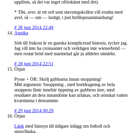
upplösts, så det var inget oförskämt med det).
* Tihi, avec är ett ord som stavningskollen vill ersätta med
avel, så — um — lustigt, i just bröllopssammanhang!
#
28 juni 2014 22:49
Annika
Sött till frukost är en ganska komplicerad historia, tycker jag.
Jag vill inte ha croissanter och verkligen inte wienerbröd —
men rostat bröd med marmelad går ju alldeles utmärkt.
#
28 juni 2014 22:51
Örjan
Pysse + ÖR: Skölj gubbarna innan snoppning!
Mitt argument: Snoppning , med bortdragning av hela
snoppens fäste innebär öppning av gubbens inre, med
resultatet att dess innandöme kan urlakas, och oönskat vatten
kvarstanna i densamme.
#
29 juni 2014 00:29
Örjan
Länk
med hänsyn till tidigare inlägg om fotboll och
sprayflaska.