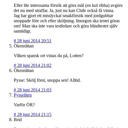
Efter lite intressanta försök att göra mål (en kul ribba) avgörs
det nu med straffar. Ja, just nu kan Chile också få vinna.
Jag har gjort ett misslyckat smakförsök med jordgubbar
snoppade före och efter sköljning. Imorgon ska testet göras
om! Man ska inte vara testledare och göra blindtestet själv
samtidigt.
#
28 juni 2014 20:51
Ökenråttan
Vilken spansk ort vistas du på, Lotten?
#
28 juni 2014 21:02
Ökenråttan
Pysse: Skölj först, snoppa sen! Alltid.
#
28 juni 2014 21:03
Pysseliten
Varför ÖR?
#
28 juni 2014 21:15
Brid