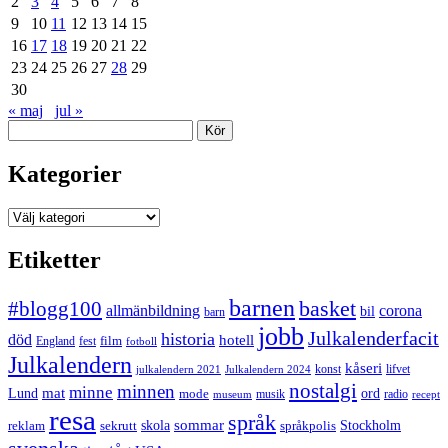
2
3
4
5
6
7
8
9
10
11
12
13
14
15
16
17
18
19
20
21
22
23
24
25
26
27
28
29
30
« maj
jul »
Sök
Kategorier
Kategorier
Etiketter
barnen
#blogg100
basket
allmänbildning
corona
bil
barn
jobb
Julkalenderfacit
historia
död
hotell
England
fest
film
fotboll
Julkalendern
kåseri
julkalendern 2021
Julkalendern 2024
konst
lifvet
nostalgi
minnen
minne
mat
Lund
mode
ord
musik
radio
museum
recept
resa
språk
sommar
reklam
sekrutt
skola
språkpolis
Stockholm