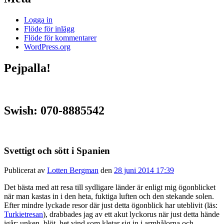
Logga in
Flöde för inlägg
Flöde för kommentarer
WordPress.org
Pejpalla!
Swish: 070-8885542
Svettigt och sött i Spanien
Publicerat av
Lotten Bergman
den
28 juni 2014 17:39
Det bästa med att resa till sydligare länder är enligt mig ögonblicket
när man kastas in i den heta, fuktiga luften och den stekande solen.
Efter mindre lyckade resor där just detta ögonblick har uteblivit (läs:
Turkietresan
), drabbades jag av ett akut lyckorus när just detta hände
igår: unken, blöt, het vind som kletar sig in i armhålorna och