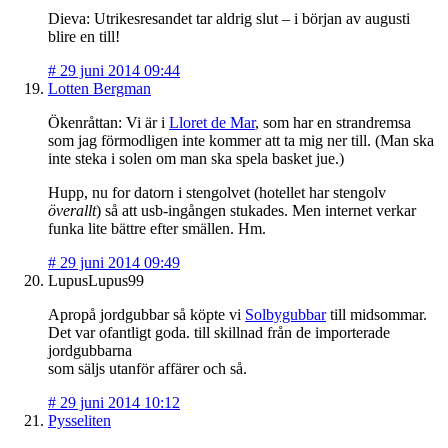
Dieva: Utrikesresandet tar aldrig slut – i början av augusti
blire en till!
#
29 juni 2014 09:44
Lotten Bergman
Ökenråttan: Vi är i
Lloret de Mar
, som har en strandremsa
som jag förmodligen inte kommer att ta mig ner till. (Man ska
inte steka i solen om man ska spela basket jue.)
Hupp, nu for datorn i stengolvet (hotellet har stengolv
överallt
) så att usb-ingången stukades. Men internet verkar
funka lite bättre efter smällen. Hm.
#
29 juni 2014 09:49
LupusLupus99
Apropå jordgubbar så köpte vi
Solbygubbar
till midsommar.
Det var ofantligt goda. till skillnad från de importerade
jordgubbarna
som säljs utanför affärer och så.
#
29 juni 2014 10:12
Pysseliten