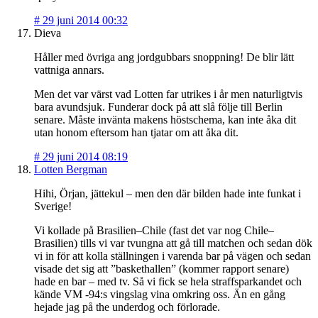
#
29 juni 2014 00:32
Dieva
Håller med övriga ang jordgubbars snoppning! De blir lätt
vattniga annars.
Men det var värst vad Lotten far utrikes i år men naturligtvis
bara avundsjuk. Funderar dock på att slå följe till Berlin
senare. Måste invänta makens höstschema, kan inte åka dit
utan honom eftersom han tjatar om att åka dit.
#
29 juni 2014 08:19
Lotten Bergman
Hihi, Örjan, jättekul – men den där bilden hade inte funkat i
Sverige!
Vi kollade på Brasilien–Chile (fast det var nog Chile–
Brasilien) tills vi var tvungna att gå till matchen och sedan dök
vi in för att kolla ställningen i varenda bar på vägen och sedan
visade det sig att ”baskethallen” (kommer rapport senare)
hade en bar – med tv. Så vi fick se hela straffsparkandet och
kände VM -94:s vingslag vina omkring oss. Än en gång
hejade jag på the underdog och förlorade.