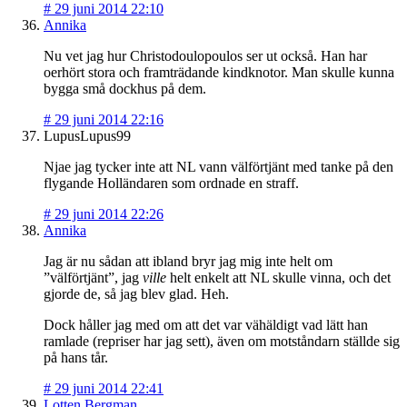
#
29 juni 2014 22:10
Annika
Nu vet jag hur Christodoulopoulos ser ut också. Han har
oerhört stora och framträdande kindknotor. Man skulle kunna
bygga små dockhus på dem.
#
29 juni 2014 22:16
LupusLupus99
Njae jag tycker inte att NL vann välförtjänt med tanke på den
flygande Holländaren som ordnade en straff.
#
29 juni 2014 22:26
Annika
Jag är nu sådan att ibland bryr jag mig inte helt om
”välförtjänt”, jag
ville
helt enkelt att NL skulle vinna, och det
gjorde de, så jag blev glad. Heh.
Dock håller jag med om att det var vähäldigt vad lätt han
ramlade (repriser har jag sett), även om motståndarn ställde sig
på hans tår.
#
29 juni 2014 22:41
Lotten Bergman