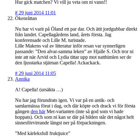
Hur gick matchen? Vi vill ju veta om ni vann!!
#
29 juni 2014 11:01
Ökenråttan
Nu har vi varit på Öland ett par dar. Och ätit jordgubbar direkt
från landet. Capellagårdens land, årets första. Jag
konferensade och Lille M. turistade.
Lille Makens val av litteratur inför resan var synnerligen
passande: ”Den alvar-samma leken” av Hjalle S. Och tror ni
inte att när Arvid och Lydia tittar upp mot natthimlen ser de
den ljusstarka stjärnan Capella! Ackackack.
#
29 juni 2014 11:05
Annika
A! Capella! (ursäkta …)
Nu har jag förundrats igen. Vi var på en antik- och
samlarmässa förut i dag, och där köpte och drack vi för första
gången
den här
Mer-varianten (inte så god som vi hade
hoppats). Och som ni kan se där på bilden står det något helt
sinnesförvirrande längst ner på förpackningen.
”Med kärleksfull fruktjuice”