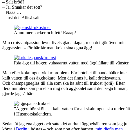
– Salt bröd?
– Ja. Smakar det sött?
– Näää …
– Just det. Alltså salt.
Ännu mer socker och fett! Raaap!
Min croissantpassion lever livets glada dagar, men det gör även min
äggpassion – för här får man koka sina egna ägg!
Råa ägg till höger, vahaaarmt vatten med ägghållare till vänster.
Men efter kokningen vidtar problem. För hotellet tillhandahåller inte
kallt vatten till oss äggkokare. Men det finns ju kallt dricksvatten.
Och champagneglas till alla som ska ha sånt till frukost (jorå). Efter
flera minuters kamp mellan mig och äggskalet samt den sega hinnan,
gjorde jag så här:
”Äggen bör sköljas i kallt vatten för att skalningen ska underlätt
i Husmorskalendern.
Sedan åt jag ena ägget och satte det andra i äggbehållaren som jag ju
köpte i
Berlin
i höstas – och som nog efter barnen,
min djefla man
,