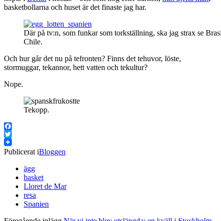
basketbollarna och huset är det finaste jag har.
Där på tv:n, som funkar som torkställning, ska jag strax se Bras
Chile.
Och hur går det nu på tefronten? Finns det tehuvor, löste,
stormuggar, tekannor, hett vatten och tekultur?
Nope.
Tekopp.
Facebook
Twitter
Publicerat i
Bloggen
ägg
basket
Lloret de Mar
resa
Spanien
Föregående inlägg
När vi inte blev utslängda: en kväll i Stockholm