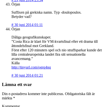
Örjan
Suffixen på grekiska namn. Typ -doulopoulos.
Betyder vad?
#
30 juni 2014 01:11
Örjan
Dåliga geografikunskaper.
”Costa Rica är klart för VM-kvartsfinal efter ett drama till
åttondelsfinal mot Grekland.
Först efter 120 minuters spel och nio straffsparkar kunde det
lilla centraleuropeiska landet fira sitt sensationella
avancemang.”
Källa
http://tinyurl.com/ogrq4nq
#
30 juni 2014 01:21
Lämna ett svar
Din e-postadress kommer inte publiceras.
Obligatoriska fält är
märkta
*
Kommentar