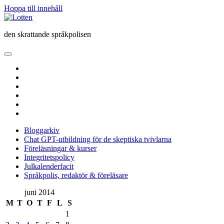
Hoppa till innehåll
Lotten
den skrattande språkpolisen
öppna
primär
twitter
meny
facebook
instagram
linkedin
rss
e-
post
Bloggarkiv
Chat GPT-utbildning för de skeptiska tvivlarna
Föreläsningar & kurser
Integritetspolicy
Julkalenderfacit
Språkpolis, redaktör & föreläsare
Sidopanel
juni 2014
M
T
O
T
F
L
S
1