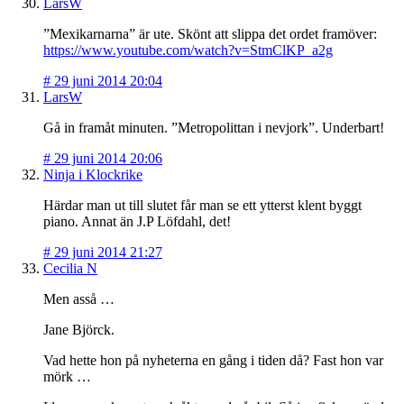
LarsW
”Mexikarnarna” är ute. Skönt att slippa det ordet framöver:
https://www.youtube.com/watch?v=StmClKP_a2g
#
29 juni 2014 20:04
LarsW
Gå in framåt minuten. ”Metropolittan i nevjork”. Underbart!
#
29 juni 2014 20:06
Ninja i Klockrike
Härdar man ut till slutet får man se ett ytterst klent byggt
piano. Annat än J.P Löfdahl, det!
#
29 juni 2014 21:27
Cecilia N
Men asså …
Jane Björck.
Vad hette hon på nyheterna en gång i tiden då? Fast hon var
mörk …