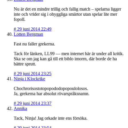
Nu är det en mindre trillig och fallig match – spelarna ligger
inte och vrider sig i ohyggliga smärtor utan spelar lite mer
fopoll.
#
29 juni 2014 22:49
Lotten Bergman
Fast nu faller grekerna.
Tack för länken, LL99 — men internet här är under all kritik.
Ska se om jag kan gå till ett biblo imorrn, där borde de ha
bättre sprutt.
#
29 juni 2014 23:25
Ninja i Klockrike
Chochrorisostotopopododopopoulolosos.
Ja, grekerna har absolut rövarspråksnamn.
#
29 juni 2014 23:37
Annika
Tack, Ninja! Jag orkade inte ens försöka.
#
29 juni 2014 23:54