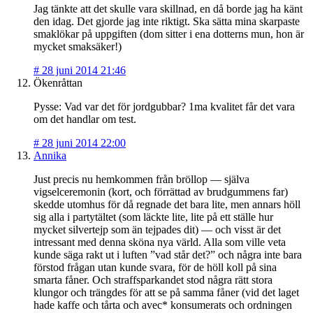
Jag tänkte att det skulle vara skillnad, en då borde jag ha känt
den idag. Det gjorde jag inte riktigt. Ska sätta mina skarpaste
smaklökar på uppgiften (dom sitter i ena dotterns mun, hon är
mycket smaksäker!)
#
28 juni 2014 21:46
Ökenråttan
Pysse: Vad var det för jordgubbar? 1ma kvalitet får det vara
om det handlar om test.
#
28 juni 2014 22:00
Annika
Just precis nu hemkommen från bröllop — själva
vigselceremonin (kort, och förrättad av brudgummens far)
skedde utomhus för då regnade det bara lite, men annars höll
sig alla i partytältet (som läckte lite, lite på ett ställe hur
mycket silvertejp som än tejpades dit) — och visst är det
intressant med denna sköna nya värld. Alla som ville veta
kunde säga rakt ut i luften ”vad står det?” och några inte bara
förstod frågan utan kunde svara, för de höll koll på sina
smarta fåner. Och straffsparkandet stod några rätt stora
klungor och trängdes för att se på samma fåner (vid det laget
hade kaffe och tårta och avec* konsumerats och ordningen