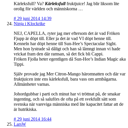
Kärleksfull? Va?
Kärleksfull
fruktjuice! Jag blir liksom lite
orolig för världen och människorna …
#
29 juni 2014 14:39
Ninja i Klockrike
NEJ, CAPELLA, ryter jag mer eftersom det är vad Fröken
Fjupp är döpt till. Eller ja det är vad VI döpt henne till.
Kenneln har döpt henne till Sun-Hee’s Spectacular Sight.
Men hon lystrade så dåligt och han så låmngt innan vi hade
vrickat fram den där ramsan, så det fick bli Cappi.
Fröken Fjolla heter egentligen då Sun-Hee’s Indian Magic aka
Tippi.
Själv provade jag Mer Citron-Mango häromnatten och där var
fruktjuicen inte ens kärleksfull, bara vass om armbågarna.
Allmänheter varnas.
Johordgubbar i parti och minut har vi tröttnat på, de smakar
ingenting, och så saluförs de ofta på ett svekfullt sätt som
svenska när vareviga människa med lite kapacitet fattar att de
är hutrikiska.
#
29 juni 2014 16:44
LarsW