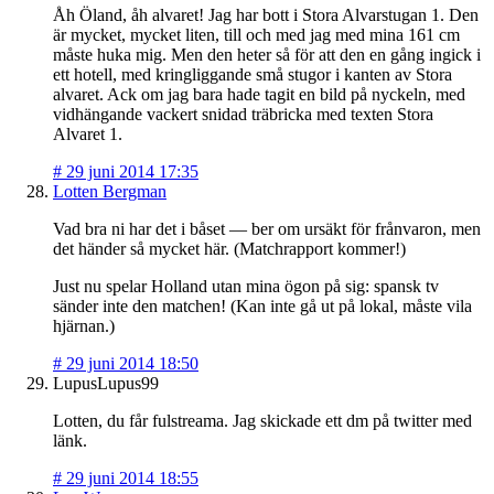
Åh Öland, åh alvaret! Jag har bott i Stora Alvarstugan 1. Den
är mycket, mycket liten, till och med jag med mina 161 cm
måste huka mig. Men den heter så för att den en gång ingick i
ett hotell, med kringliggande små stugor i kanten av Stora
alvaret. Ack om jag bara hade tagit en bild på nyckeln, med
vidhängande vackert snidad träbricka med texten Stora
Alvaret 1.
#
29 juni 2014 17:35
Lotten Bergman
Vad bra ni har det i båset — ber om ursäkt för frånvaron, men
det händer så mycket här. (Matchrapport kommer!)
Just nu spelar Holland utan mina ögon på sig: spansk tv
sänder inte den matchen! (Kan inte gå ut på lokal, måste vila
hjärnan.)
#
29 juni 2014 18:50
LupusLupus99
Lotten, du får fulstreama. Jag skickade ett dm på twitter med
länk.
#
29 juni 2014 18:55