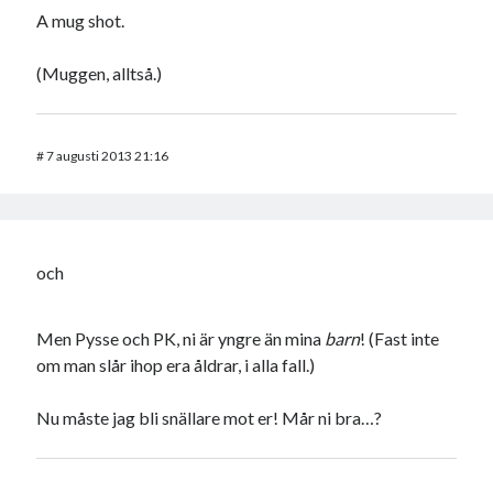
A mug shot.
(Muggen, alltså.)
#
7 augusti 2013 21:16
och
Men Pysse och PK, ni är yngre än mina
barn
! (Fast inte
om man slår ihop era åldrar, i alla fall.)
Nu måste jag bli snällare mot er! Mår ni bra…?