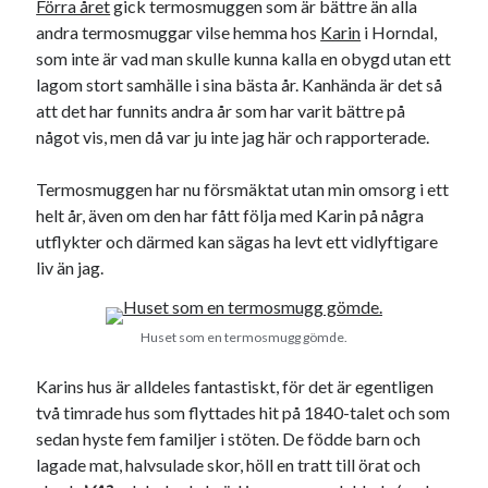
Förra året
gick termosmuggen som är bättre än alla
19
20
21
22
23
24
25
andra termosmuggar vilse hemma hos
Karin
i Horndal,
som inte är vad man skulle kunna kalla en obygd utan ett
26
27
28
29
30
31
lagom stort samhälle i sina bästa år. Kanhända är det så
« jul
sep »
att det har funnits andra år som har varit bättre på
något vis, men då var ju inte jag här och rapporterade.
Sök
Termosmuggen har nu försmäktat utan min omsorg i ett
helt år, även om den har fått följa med Karin på några
utflykter och därmed kan sägas ha levt ett vidlyftigare
liv än jag.
Kategorier
Huset som en termosmugg gömde.
Kategorier
Karins hus är alldeles fantastiskt, för det är egentligen
två timrade hus som flyttades hit på 1840-talet och som
sedan hyste fem familjer i stöten. De födde barn och
Etiketter
lagade mat, halvsulade skor, höll en tratt till örat och