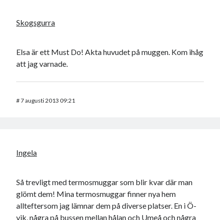
Skogsgurra
Elsa är ett Must Do! Akta huvudet på muggen. Kom ihåg
att jag varnade.
#
7 augusti 2013 09:21
Ingela
Så trevligt med termosmuggar som blir kvar där man
glömt dem! Mina termosmuggar finner nya hem
allteftersom jag lämnar dem på diverse platser. En i Ö-
vik, några på bussen mellan hålan och Umeå och några