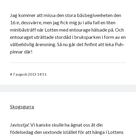
Jag kommer att missa den stora båsbegivenheten den
16:e, dessvärre, men jag fick mig ju i alla fall en liten
minibåsträff när Lotten med entourage hälsade på. Och
entouraget uträttade stordåd i bruksparken i form av en
välbehövlig årensning. Så nu går det finfint att leka Puh-
pinnar där!
#
7 augusti 2013 14:51
Skogsgurra
Javisstja! Vi kanske skulle ha ägnat oss åt din
födelsedag den sextonde istället för att hänga i Lottens