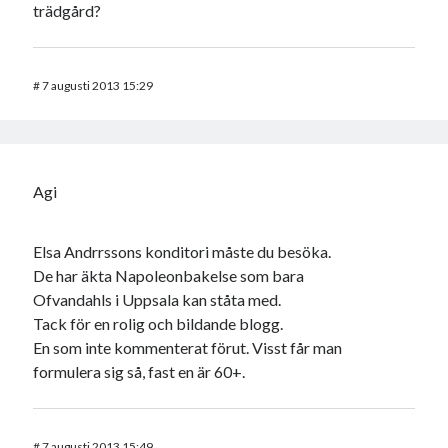
trädgård?
#
7 augusti 2013 15:29
Agi
Elsa Andrrssons konditori måste du besöka.
De har äkta Napoleonbakelse som bara
Ofvandahls i Uppsala kan ståta med.
Tack för en rolig och bildande blogg.
En som inte kommenterat förut. Visst får man
formulera sig så, fast en är 60+.
#
7 augusti 2013 15:49