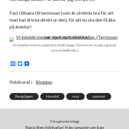
Godisbrödet från himlen
Köttfärslimpan på allas läppar
Fast tillbaka till termosen (som är så himla bra för att
Länkskolan
man kan dricka direkt ur den), för att nu ska den få åka
Lotten som Sommarpratare (i fantasin alltså: grupp på FB)
på äventyr!
Vad ska du laga för mat idag? (Recept!)
Vi inledde med en mjukstart: kvällsdopp. (Termosen visade sig dock
vara en badkruka.)
Meta
Logga in
F
T
a
w
Flöde för inlägg
c
i
Flöde för kommentarer
e
t
b
t
Publicerat i
Bloggen
WordPress.org
o
e
o
r
k
Bergslagen
Horndal
resa
sommar
Pejpalla!
Föregående inlägg
Bara liten bildsafari från senaste veckan