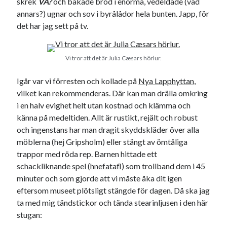
skrek
VA?
och bakade bröd i enorma, vedeldade (vad
#blogg100
allmänbildning
barn
annars?) ugnar och sov i byrålådor hela bunten. Japp, för
det har jag sett på tv.
barnen
basket
corona
bil
död
film
England
fest
fotboll
Vi tror att det är Julia Cæsars hörlur.
jobb
historia
hotell
Igår var vi förresten och kollade på
Nya Lapphyttan
,
Julkalendern
Julkalenderfacit
vilket kan rekommenderas. Där kan man drälla omkring
i en halv evighet helt utan kostnad och klämma och
julkalendern 2021
Julkalendern 2024
konst
känna på medeltiden. Allt är rustikt, rejält och robust
minne
kåseri
mat
Lund
lifvet
och ingenstans har man dragit skyddskläder över alla
minnen
möblerna (hej Gripsholm) eller stängt av ömtåliga
mode
musik
museum
trappor med röda rep. Barnen hittade ett
nostalgi
ord
radio
recept
schackliknande spel (
hnefatafl
) som trollband dem i 45
resa
minuter och som gjorde att vi måste åka dit igen
skola
reklam
sekrutt
eftersom museet plötsligt stängde för dagen. Då ska jag
språk
ta med mig tändstickor och tända stearinljusen i den här
sommar
språkpolis
stugan:
svenska
tåg
tips
Stockholm