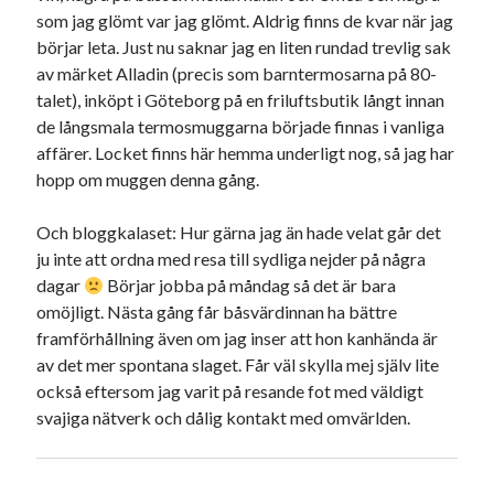
som jag glömt var jag glömt. Aldrig finns de kvar när jag
börjar leta. Just nu saknar jag en liten rundad trevlig sak
av märket Alladin (precis som barntermosarna på 80-
talet), inköpt i Göteborg på en friluftsbutik långt innan
de långsmala termosmuggarna började finnas i vanliga
affärer. Locket finns här hemma underligt nog, så jag har
hopp om muggen denna gång.
Och bloggkalaset: Hur gärna jag än hade velat går det
ju inte att ordna med resa till sydliga nejder på några
dagar
Börjar jobba på måndag så det är bara
omöjligt. Nästa gång får båsvärdinnan ha bättre
framförhållning även om jag inser att hon kanhända är
av det mer spontana slaget. Får väl skylla mej själv lite
också eftersom jag varit på resande fot med väldigt
svajiga nätverk och dålig kontakt med omvärlden.