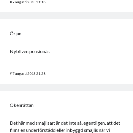
#
7 augusti 2013 21:18
Örjan
Nybliven pensionär.
#
7 augusti 2013 21:28
Ökenråttan
Det här med smajlisar; är det inte så, egentligen, att det
finns en underförstådd eller inbyggd smajlis när vi