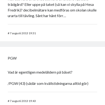
trädgård? Eller uppe på taket (så kan vi skylla på Hesa
Fredrik)? decibelmätare kan medföras om skolan skulle
urarta till tävling. Sånt har hänt förr…
#
7 augusti 2013 19:31
PGW
Vad är egentligen medelåldern på båset?
/PGW (43) (sådär som kvällstidningarna alltid gör)
#
7 augusti 2013 19:43