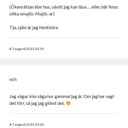
(Ökenråttan äter hus, såvitt jag kan läsa … eller, här finns
olika smajlis-Majlis-ar)
Tja, själv är jag femtiotre.
#
7 augusti 2013 20:19
och
Jag vågar inte säga hur gammal jag är. Om jag har sagt
det förr, så jag jag glömt det.
#
7 augusti 2013 20:30