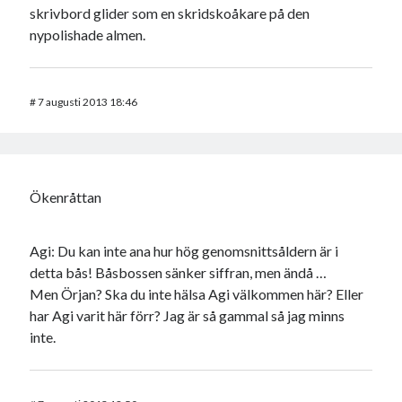
skrivbord glider som en skridskoåkare på den
nypolishade almen.
#
7 augusti 2013 18:46
Ökenråttan
Agi: Du kan inte ana hur hög genomsnittsåldern är i
detta bås! Båsbossen sänker siffran, men ändå …
Men Örjan? Ska du inte hälsa Agi välkommen här? Eller
har Agi varit här förr? Jag är så gammal så jag minns
inte.