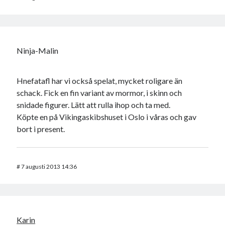
Ninja-Malin
Hnefatafl har vi också spelat, mycket roligare än
schack. Fick en fin variant av mormor, i skinn och
snidade figurer. Lätt att rulla ihop och ta med.
Köpte en på Vikingaskibshuset i Oslo i våras och gav
bort i present.
#
7 augusti 2013 14:36
Karin