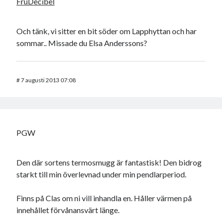
FruDecibel
Och tänk, vi sitter en bit söder om Lapphyttan och har
sommar.. Missade du Elsa Anderssons?
#
7 augusti 2013 07:08
PGW
Den där sortens termosmugg är fantastisk! Den bidrog
starkt till min överlevnad under min pendlarperiod.
Finns på Clas om ni vill inhandla en. Håller värmen på
innehållet förvånansvärt länge.