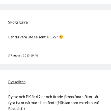
Skogsgurra
Får du vara ute så sent, PGW?
#
7 augusti 2013 19:48
Pysseliten
Pysse och PK är 69:or och firade jämna fina siffror i år,
fyra fyror närmare bestämt! (Nästan som en rebus va?
Fast lätt!)