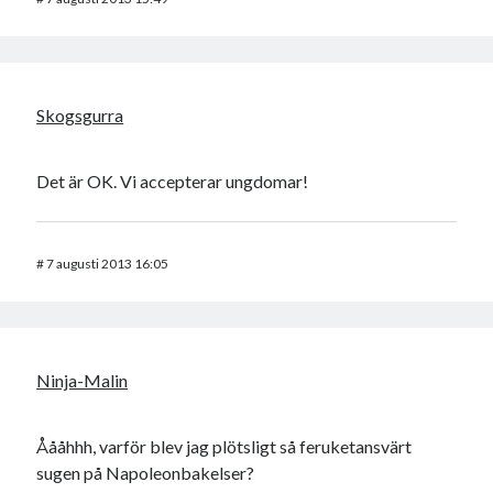
Skogsgurra
Det är OK. Vi accepterar ungdomar!
#
7 augusti 2013 16:05
Ninja-Malin
Åååhhh, varför blev jag plötsligt så feruketansvärt
sugen på Napoleonbakelser?