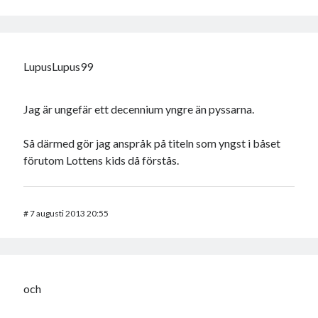
LupusLupus99
Jag är ungefär ett decennium yngre än pyssarna.
Så därmed gör jag anspråk på titeln som yngst i båset
förutom Lottens kids då förstås.
#
7 augusti 2013 20:55
och