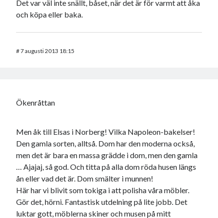
Det var väl inte snällt, båset, när det är för varmt att åka
och köpa eller baka.
#
7 augusti 2013 18:15
Ökenråttan
Men åk till Elsas i Norberg! Vilka Napoleon-bakelser!
Den gamla sorten, alltså. Dom har den moderna också,
men det är bara en massa grädde i dom, men den gamla
… Ajajaj, så god. Och titta på alla dom röda husen längs
ån eller vad det är. Dom smälter i munnen!
Här har vi blivit som tokiga i att polisha våra möbler.
Gör det, hörni. Fantastisk utdelning på lite jobb. Det
luktar gott, möblerna skiner och musen på mitt