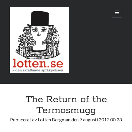
Lotten
öppna
primär
meny
Sidopanel
augusti 2013
The Return of the
M
T
O
T
F
L
S
Termosmugg
1
2
3
4
Publicerat av
Lotten Bergman
den
7 augusti 2013 00:28
5
6
7
8
9
10
11
12
13
14
15
16
17
18