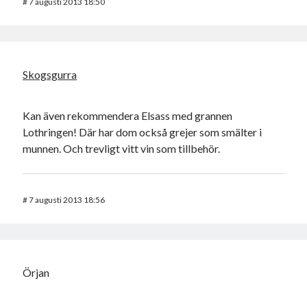
#
7 augusti 2013 18:50
Skogsgurra
Kan även rekommendera Elsass med grannen
Lothringen! Där har dom också grejer som smälter i
munnen. Och trevligt vitt vin som tillbehör.
#
7 augusti 2013 18:56
Örjan