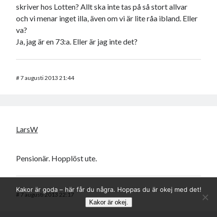
skriver hos Lotten? Allt ska inte tas på så stort allvar
och vi menar inget illa, även om vi är lite råa ibland. Eller
va?
Ja, jag är en 73:a. Eller är jag inte det?
#
7 augusti 2013 21:44
LarsW
Pensionär. Hopplöst ute.
Kakor är goda – här får du några. Hoppas du är okej med det!
#
7 augusti 2013 22:17
Kakor är okej.