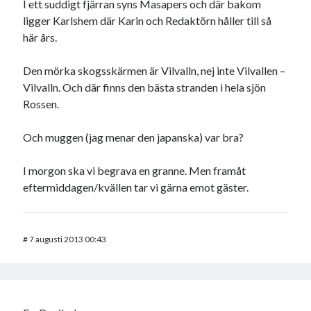
I ett suddigt fjärran syns Masapers och där bakom
ligger Karlshem där Karin och Redaktörn håller till så
här års.
Den mörka skogsskärmen är Vilvalln, nej inte Vilvallen –
Vilvalln. Och där finns den bästa stranden i hela sjön
Rossen.
Och muggen (jag menar den japanska) var bra?
I morgon ska vi begrava en granne. Men framåt
eftermiddagen/kvällen tar vi gärna emot gäster.
#
7 augusti 2013 00:43