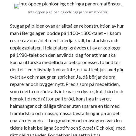
USA
Inte öppen planlösning och inga panoramafönster.
Stugan på bilden ovan är alltså en rekonstruktion av hur
Dessa har något gemensamt
man i Bergslagen bodde på 1100–1300-talet – liksom
resten av området med smedja, stall, bostadshus och
Fantastiskt välformulerad moderecensent
upplagsplatser. Hela platsen grävdes ut av arkeologer
Onödiga citattecken
på 1980-talet och den används idag för att man ska
kunna utforska medeltida arbetsprocesser. Ibland blir
det fel – en blåsbälg funkar inte, ett vattenhjuls axel går
Dessa har något helt annat gemensamt
tvärt av och masugnen spricker. Ja, då börjar de om,
En amerikansk språkpolis
reparerar och bygger nytt. Precis som på medeltiden,
Fula biblioteksböcker
som i detta område alls inte var en dyster, kall, hård och
hemsk tid med råttor, paltbröd, konstiga frisyrer,
halmsängar och dåliga tänder utan snarare en tid med
framtidstro och massa, massa beställningar på än det
Egna länkar
ena, än det andra – bergmalmen och masugnen var den
Bokstävlar & AI – mitt levebröd. Gå en kurs!
tidens lokalt belägna Spotify och Skype! (Och okej, med
Den stora bloggläsarvärvsveckan
rätt dåliga tänder. För det har jag sett på tv.)