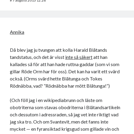
#
7 augusti 2013 12:28
Annika
Då blev jag ju tvungen att kolla Harald Blåtands
tandstatus, och det är visst
inte så säkert
att han
kallades så för att han hade ruttna gaddar (som vi som
gillar Röde Orm har för oss). Det kan ha varit ett svärd
också. (Orms svärd hette Blåtunga och Tokes
Rödnäbba, vad? ”Rödnäbba har mött Blåtunga!”)
(Och föll jag i en wikipediabrunn och läste om
obotriterna som stavas obodriterna i Blåtandsartikeln
och dessutom i adressraden, så jag vet inte riktigt vad
jag ska tro. Och om Svantevit, men det fanns inte
mycket — en fyransiktad krigsgud som gillade vin och