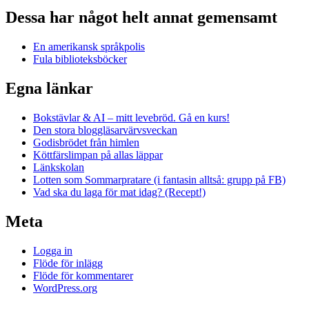
Dessa har något helt annat gemensamt
En amerikansk språkpolis
Fula biblioteksböcker
Egna länkar
Bokstävlar & AI – mitt levebröd. Gå en kurs!
Den stora bloggläsarvärvsveckan
Godisbrödet från himlen
Köttfärslimpan på allas läppar
Länkskolan
Lotten som Sommarpratare (i fantasin alltså: grupp på FB)
Vad ska du laga för mat idag? (Recept!)
Meta
Logga in
Flöde för inlägg
Flöde för kommentarer
WordPress.org