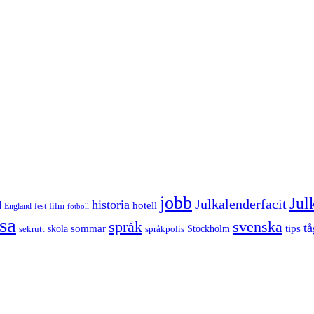
jobb
Jul
Julkalenderfacit
historia
d
hotell
England
fest
film
fotboll
sa
språk
svenska
tå
sommar
tips
sekrutt
skola
språkpolis
Stockholm