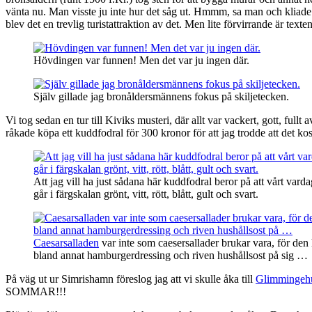
vänta nu. Man visste ju inte hur det såg ut. Hmmm, sa man och kliade 
blev det en trevlig turistattraktion av det. Men lite förvirrande är texten
Hövdingen var funnen! Men det var ju ingen där.
Själv gillade jag bronåldersmännens fokus på skiljetecken.
Vi tog sedan en tur till Kiviks musteri, där allt var vackert, gott, ful
råkade köpa ett kuddfodral för 300 kronor för att jag trodde att det ko
Att jag vill ha just sådana här kuddfodral beror på att vårt var
går i färgskalan grönt, vitt, rött, blått, gult och svart.
Caesarsalladen
var inte som caesersallader brukar vara, för den
bland annat hamburgerdressing och riven hushållsost på sig …
På väg ut ur Simrishamn föreslog jag att vi skulle åka till
Glimmingeh
SOMMAR!!!