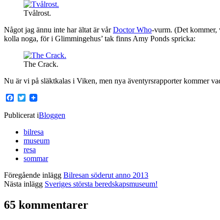
Tvålrost.
Något jag ännu inte har ältat är vår
Doctor Who
-vurm. (Det kommer, va
kolla noga, för i Glimmingehus’ tak finns Amy Ponds spricka:
The Crack.
Nu är vi på släktkalas i Viken, men nya äventyrsrapporter kommer vad
Facebook
Twitter
Publicerat i
Bloggen
bilresa
museum
resa
sommar
Föregående inlägg
Bilresan söderut anno 2013
Nästa inlägg
Sveriges största beredskapsmuseum!
65 kommentarer