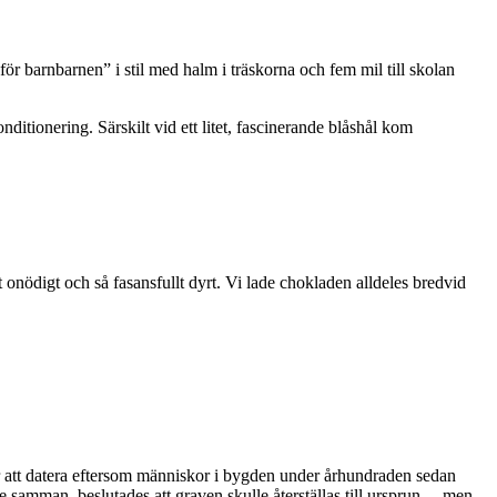
för barnbarnen” i stil med halm i träskorna och fem mil till skolan
ditionering. Särskilt vid ett litet, fascinerande blåshål kom
t onödigt och så fasansfullt dyrt. Vi lade chokladen alldeles bredvid
vår att datera eftersom människor i bygden under århundraden sedan
e samman, beslutades att graven skulle återställas till ursprun… men