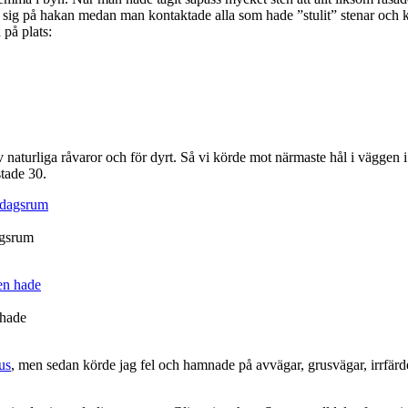
sig på hakan medan man kontaktade alla som hade ”stulit” stenar och kräv
 på plats:
lt av naturliga råvaror och för dyrt. Så vi körde mot närmaste hål i vägge
stade 30.
dagsrum
 hade
us
, men sedan körde jag fel och hamnade på avvägar, grusvägar, irrfärd