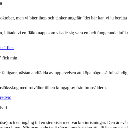
la
ktober, men vi biter ihop och tänker ungefär ”det här kan vi ju berätta 
, hittade vi en fläktknapp som visade sig vara en helt fungerande luftkon
 fick mig
 fattigare, nästan andfådda av upplevelsen att köpa något så fullständig
slöksskog med rotvältor till en kungagrav från bronsåldern.
dvid
nröse) och en ingång till en stenkista med vackra inristningar. Den är s
hemma i byn. När man hade tagit såpass mycket sten att allt liksom rasad