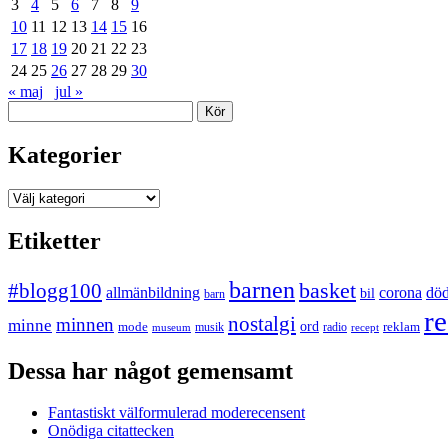
3
4
5
6
7
8
9
10
11
12
13
14
15
16
17
18
19
20
21
22
23
24
25
26
27
28
29
30
« maj
jul »
Sök
Kategorier
Kategorier
Etiketter
barnen
#blogg100
basket
allmänbildning
corona
dö
bil
barn
re
nostalgi
minnen
minne
mode
ord
reklam
musik
radio
museum
recept
Dessa har något gemensamt
Fantastiskt välformulerad moderecensent
Onödiga citattecken