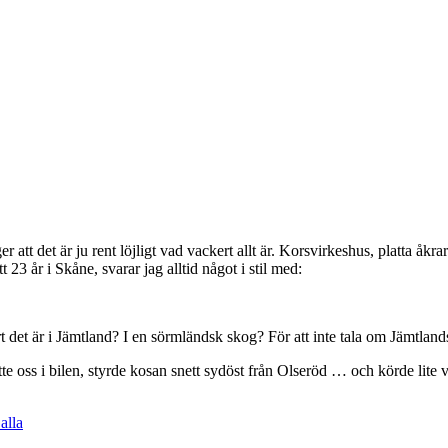
att det är ju rent löjligt vad vackert allt är. Korsvirkeshus, platta åkr
 23 år i Skåne, svarar jag alltid något i stil med:
ert det är i Jämtland? I en sörmländsk skog? För att inte tala om Jämtl
te oss i bilen, styrde kosan snett sydöst från Olseröd … och körde lite vil