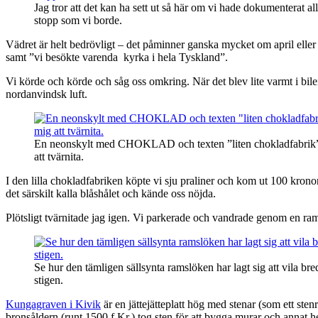
Jag tror att det kan ha sett ut så här om vi hade dokumenterat al
stopp som vi borde.
Vädret är helt bedrövligt – det påminner ganska mycket om april eller o
samt ”vi besökte varenda kyrka i hela Tyskland”.
Vi körde och körde och såg oss omkring. När det blev lite varmt i bilen
nordanvindsk luft.
En neonskylt med CHOKLAD och texten ”liten chokladfabrik”
att tvärnita.
I den lilla chokladfabriken köpte vi sju praliner och kom ut 100 kronor
det särskilt kalla blåshålet och kände oss nöjda.
Plötsligt tvärnitade jag igen. Vi parkerade och vandrade genom en ram
Se hur den tämligen sällsynta ramslöken har lagt sig att vila bre
stigen.
Kungagraven i Kivik
är en jättejätteplatt hög med stenar (som ett ste
bronsåldern (runt 1500 f.Kr.) tog sten för att bygga murar och annat 