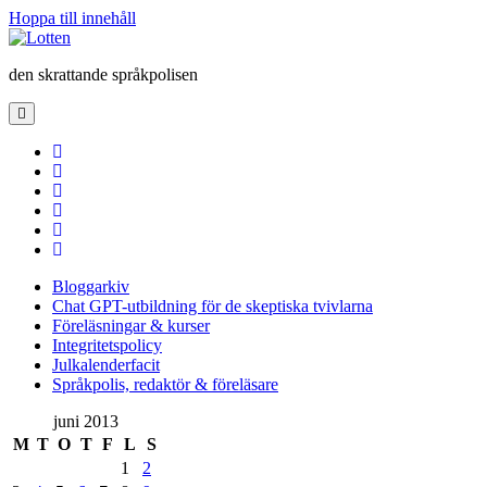
Hoppa till innehåll
Lotten
den skrattande språkpolisen
öppna
primär
meny
twitter
facebook
instagram
linkedin
rss
e-
post
Bloggarkiv
Chat GPT-utbildning för de skeptiska tvivlarna
Föreläsningar & kurser
Integritetspolicy
Julkalenderfacit
Språkpolis, redaktör & föreläsare
Sidopanel
juni 2013
M
T
O
T
F
L
S
1
2