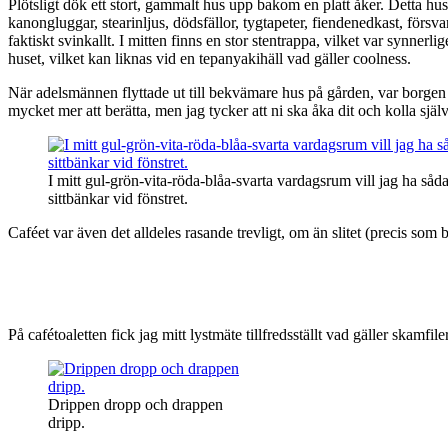
Plötsligt dök ett stort, gammalt hus upp bakom en platt åker. Detta hus
kanongluggar, stearinljus, dödsfällor, tygtapeter, fiendenedkast, förs
faktiskt svinkallt. I mitten finns en stor stentrappa, vilket var syn
huset, vilket kan liknas vid en tepanyakihäll vad gäller coolness.
När adelsmännen flyttade ut till bekvämare hus på gården, var borgen s
mycket mer att berätta, men jag tycker att ni ska åka dit och kolla själv
I mitt gul-grön-vita-röda-blåa-svarta vardagsrum vill jag ha såd
sittbänkar vid fönstret.
Caféet var även det alldeles rasande trevligt, om än slitet (precis som 
På cafétoaletten fick jag mitt lystmäte tillfredsställt vad gäller skamfile
Drippen dropp och drappen
dripp.