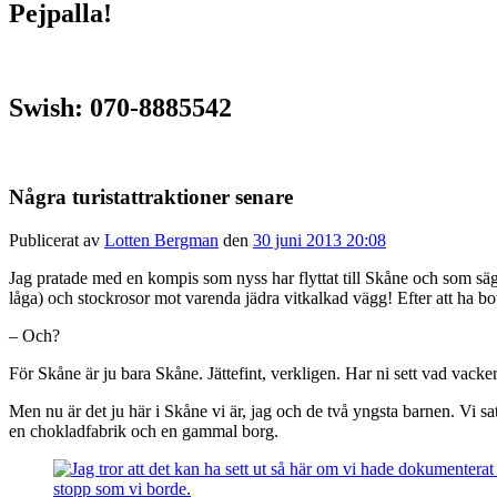
Pejpalla!
Swish: 070-8885542
Några turistattraktioner senare
Publicerat av
Lotten Bergman
den
30 juni 2013 20:08
Jag pratade med en kompis som nyss har flyttat till Skåne och som säger 
låga) och stockrosor mot varenda jädra vitkalkad vägg! Efter att ha bott
– Och?
För Skåne är ju bara Skåne. Jättefint, verkligen. Har ni sett vad vack
Men nu är det ju här i Skåne vi är, jag och de två yngsta barnen. Vi sat
en chokladfabrik och en gammal borg.