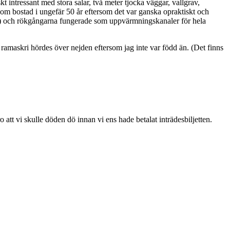
t intressant med stora salar, två meter tjocka väggar, vallgrav,
 som bostad i ungefär 50 år eftersom det var ganska opraktiskt och
asat) och rökgångarna fungerade som uppvärmningskanaler för hela
 ramaskri hördes över nejden eftersom jag inte var född än. (Det finns
o att vi skulle döden dö innan vi ens hade betalat inträdesbiljetten.