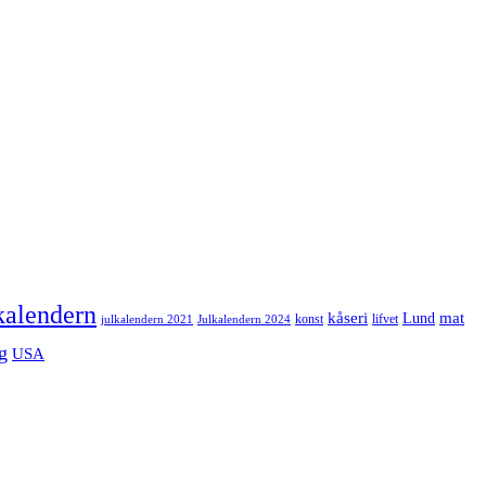
kalendern
mat
kåseri
Lund
julkalendern 2021
Julkalendern 2024
konst
lifvet
g
USA