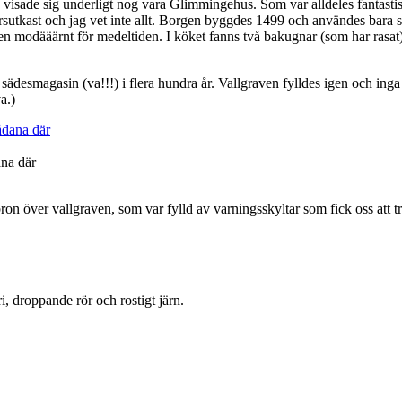
 visade sig underligt nog vara Glimmingehus. Som var alldeles fantastisk
varsutkast och jag vet inte allt. Borgen byggdes 1499 och användes bara
nerligen modääärnt för medeltiden. I köket fanns två bakugnar (som har r
ädesmagasin (va!!!) i flera hundra år. Vallgraven fylldes igen och inga
a.)
ana där
bron över vallgraven, som var fylld av varningsskyltar som fick oss att tr
ri, droppande rör och rostigt järn.