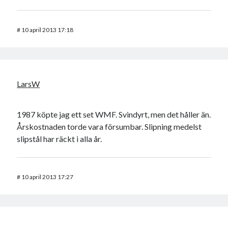
#
10 april 2013 17:18
LarsW
1987 köpte jag ett set WMF. Svindyrt, men det håller än.
Årskostnaden torde vara försumbar. Slipning medelst
slipstål har räckt i alla år.
#
10 april 2013 17:27