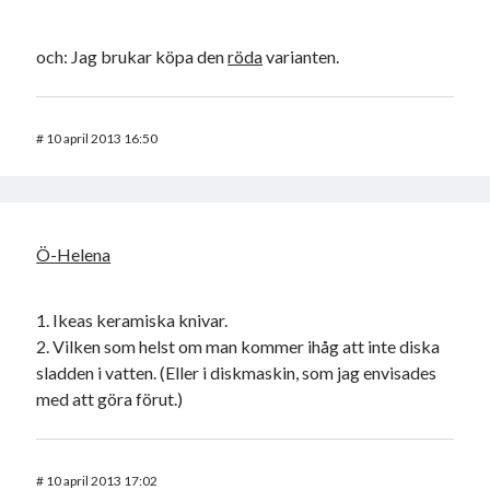
och: Jag brukar köpa den
röda
varianten.
#
10 april 2013 16:50
Ö-Helena
1. Ikeas keramiska knivar.
2. Vilken som helst om man kommer ihåg att inte diska
sladden i vatten. (Eller i diskmaskin, som jag envisades
med att göra förut.)
#
10 april 2013 17:02