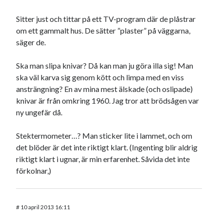
Sitter just och tittar på ett TV-program där de plåstrar
om ett gammalt hus. De sätter ”plaster” på väggarna,
säger de.
Ska man slipa knivar? Då kan man ju göra illa sig! Man
ska väl karva sig genom kött och limpa med en viss
ansträngning? En av mina mest älskade (och oslipade)
knivar är från omkring 1960. Jag tror att brödsågen var
ny ungefär då.
Stektermometer…? Man sticker lite i lammet, och om
det blöder är det inte riktigt klart. (Ingenting blir aldrig
riktigt klart i ugnar, är min erfarenhet. Såvida det inte
förkolnar,)
#
10 april 2013 16:11