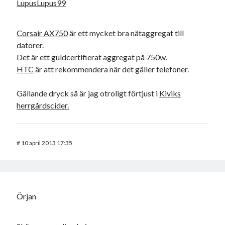
LupusLupus99
Corsair AX750
är ett mycket bra nätaggregat till
datorer.
Det är ett guldcertifierat aggregat på 750w.
HTC
är att rekommendera när det gäller telefoner.
Gällande dryck så är jag otroligt förtjust i
Kiviks
herrgårdscider.
#
10 april 2013 17:35
Örjan