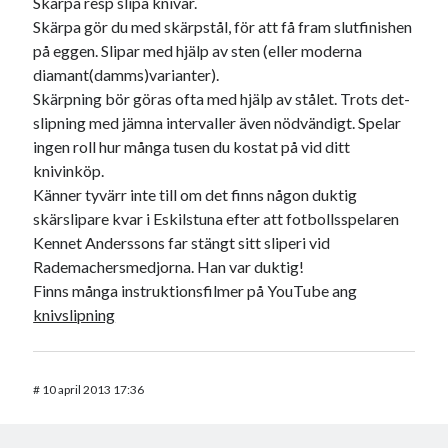
Skärpa resp slipa knivar.
Skärpa gör du med skärpstål, för att få fram slutfinishen
på eggen. Slipar med hjälp av sten (eller moderna
diamant(damms)varianter).
Skärpning bör göras ofta med hjälp av stålet. Trots det-
slipning med jämna intervaller även nödvändigt. Spelar
ingen roll hur många tusen du kostat på vid ditt
knivinköp.
Känner tyvärr inte till om det finns någon duktig
skärslipare kvar i Eskilstuna efter att fotbollsspelaren
Kennet Anderssons far stängt sitt sliperi vid
Rademachersmedjorna. Han var duktig!
Finns många instruktionsfilmer på YouTube ang
knivslipning
#
10 april 2013 17:36