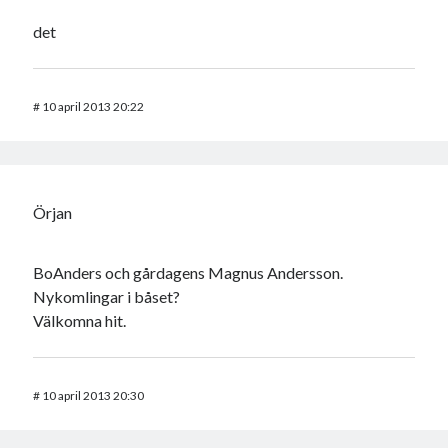
det
#
10 april 2013 20:22
Örjan
BoAnders och gårdagens Magnus Andersson.
Nykomlingar i båset?
Välkomna hit.
#
10 april 2013 20:30