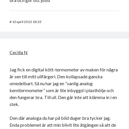
bra och gör sitt jobb
#
10 april 2013 18:33
Cecilia N
Jag fick en digital kött-termometer av maken för några
år sen till mitt ullfärgeri. Den kollapsade ganska
omedelbart. Så nu har jag en ”vanlig analog
kemitermometer” som är lite inbyggd i plasthölje och
den fungerar bra. Till ull. Den går inte att klämma in i en
stek.
Den där analoga du har på bild duger bra tycker jag.
Enda problemet är att min blivit lite åtgången så att de