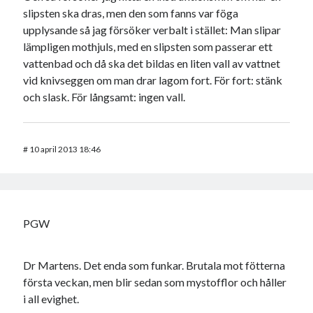
slipsten ska dras, men den som fanns var föga
upplysande så jag försöker verbalt i stället: Man slipar
lämpligen mothjuls, med en slipsten som passerar ett
vattenbad och då ska det bildas en liten vall av vattnet
vid knivseggen om man drar lagom fort. För fort: stänk
och slask. För långsamt: ingen vall.
#
10 april 2013 18:46
PGW
Dr Martens. Det enda som funkar. Brutala mot fötterna
första veckan, men blir sedan som mystofflor och håller
i all evighet.