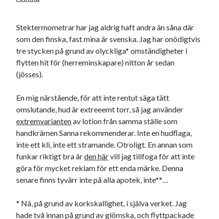
Stektermometrar har jag aldrig haft andra än såna där
som den finska, fast mina är svenska. Jag har onödigtvis
tre stycken på grund av olyckliga* omständigheter i
flytten hit för (herreminskapare) nitton år sedan
(jösses).
En mig närstående, för att inte rentut säga tätt
omslutande, hud är extreeemt torr, så jag använder
extremvarianten
av lotion från samma ställe som
handkrämen Sanna rekommenderar. Inte en hudflaga,
inte ett kli, inte ett stramande. Otroligt. En annan som
funkar riktigt bra är
den här
vill jag tillfoga för att inte
göra för mycket reklam för ett enda märke. Denna
senare finns tyvärr inte på alla apotek, inte**…
* Nä, på grund av korkskallighet, i själva verket. Jag
hade två innan på grund av glömska, och flyttpackade