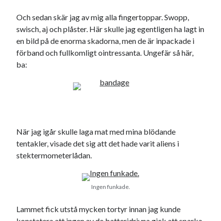
Och sedan skär jag av mig alla fingertoppar. Swopp,
swisch, aj och plåster. Här skulle jag egentligen ha lagt in
en bild på de enorma skadorna, men de är inpackade i
Kategorier
förband och fullkomligt ointressanta. Ungefär så här,
ba:
Kategorier
Etiketter
#blogg100
När jag igår skulle laga mat med mina blödande
allmänbildning
barn
tentakler, visade det sig att det hade varit aliens i
barnen
basket
corona
bil
stektermometerlådan.
död
film
England
fest
fotboll
jobb
Ingen funkade.
historia
hotell
Julkalendern
Julkalenderfacit
Lammet fick utstå mycken tortyr innan jag kunde
konstatera att ingen av de batteridrivna gick att sparka