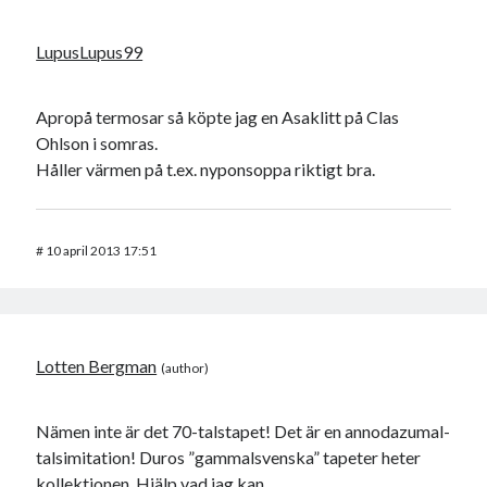
LupusLupus99
Apropå termosar så köpte jag en Asaklitt på Clas
Ohlson i somras.
Håller värmen på t.ex. nyponsoppa riktigt bra.
#
10 april 2013 17:51
Lotten Bergman
Nämen inte är det 70-talstapet! Det är en annodazumal-
talsimitation! Duros ”gammalsvenska” tapeter heter
kollektionen. Hjälp vad jag kan.