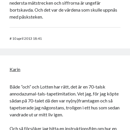
nedersta mätstrecken och siffrorna är ungefär
bortskavda. Och det var de värdena som skulle uppnås
med påsksteken.
#
10 april 2013 18:41
Karin
Både ”och” och Lotten har rätt, det är en 70-talsk
annodazumal-tals-tapetimitation. Vet jag, för jag köpte
sådan på 70-talet då den var ny(ny)framtagen och så
tapetserade jag någonstans, troligen i ett hus som sedan
vandrade ut ur mitt liv igen.
Och så försöker jag hitta en instruktionsfilm om hur en