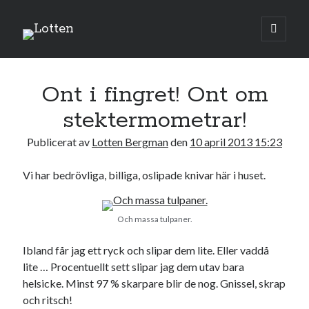
Lotten
öppna
primär
Sidopanel
meny
april 2013
Ont i fingret! Ont om
M
T
O
T
F
L
S
stektermometrar!
1
2
3
4
5
6
7
Publicerat av
Lotten Bergman
den
10 april 2013 15:23
8
9
10
11
12
13
14
15
16
17
18
19
20
21
Vi har bedrövliga, billiga, oslipade knivar här i huset.
22
23
24
25
26
27
28
29
30
Och massa tulpaner.
« mar
maj »
Ibland får jag ett ryck och slipar dem lite. Eller vaddå
lite … Procentuellt sett slipar jag dem utav bara
helsicke. Minst 97 % skarpare blir de nog. Gnissel, skrap
Sök
och ritsch!