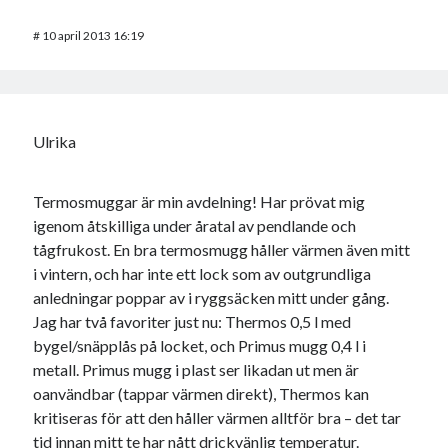
#
10 april 2013 16:19
Ulrika
Termosmuggar är min avdelning! Har prövat mig
igenom åtskilliga under åratal av pendlande och
tågfrukost. En bra termosmugg håller värmen även mitt
i vintern, och har inte ett lock som av outgrundliga
anledningar poppar av i ryggsäcken mitt under gång.
Jag har två favoriter just nu: Thermos 0,5 l med
bygel/snäpplås på locket, och Primus mugg 0,4 l i
metall. Primus mugg i plast ser likadan ut men är
oanvändbar (tappar värmen direkt), Thermos kan
kritiseras för att den håller värmen alltför bra – det tar
tid innan mitt te har nått drickvänlig temperatur.