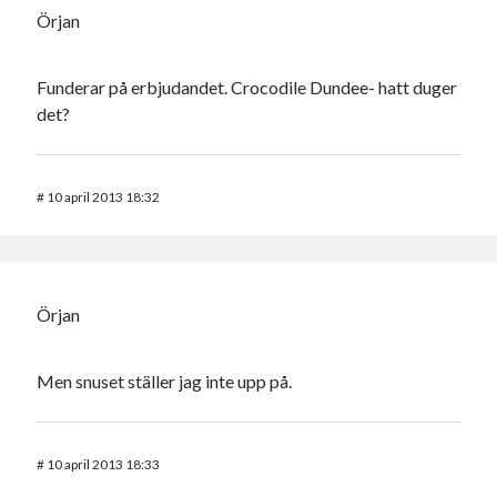
Örjan
Funderar på erbjudandet. Crocodile Dundee- hatt duger
det?
#
10 april 2013 18:32
Örjan
Men snuset ställer jag inte upp på.
#
10 april 2013 18:33