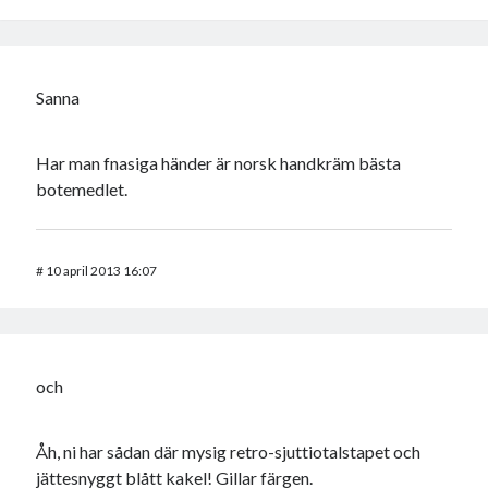
Logga in
Flöde för inlägg
Flöde för kommentarer
WordPress.org
Sanna
Har man fnasiga händer är norsk handkräm bästa
botemedlet.
Pejpalla!
#
10 april 2013 16:07
och
Swish: 070-8885542
Åh, ni har sådan där mysig retro-sjuttiotalstapet och
jättesnyggt blått kakel! Gillar färgen.