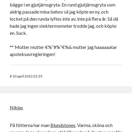
bägge i en gjutjärnsgryta. En rund gjutjärnsgryta som
aldrig passade mina behov så jag köpte en ny, och
locket på den runda lyftes inte av, inte på flera år. Så då
hade jag ingen stektermometer trodde jag, och köpte
en. Suck.
** Mutter mutter €%”#%”€%& mutter jag haaaaaatar
apoteksavregleringen!
#
10 april 2013 22:35
Niklas
På fötterna har man
Blundstones
. Varma, sköna och