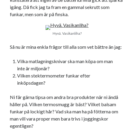
julkalendern 2021
Julkalendern 2024
konst
igång. Då fick jag ta fram en gammal sekrutt som
minne
kåseri
mat
Lund
lifvet
funkar, men som är på finska.
minnen
mode
musik
museum
nostalgi
Hyvä. Vasikanliha?
ord
radio
recept
resa
Så nu är mina enkla frågor till alla som vet bättre än jag:
skola
reklam
sekrutt
språk
sommar
Vilka matlagningsknivar ska man köpa om man
språkpolis
inte är miljonär?
svenska
tåg
tips
Stockholm
Vilken stektermometer funkar efter
USA
inköpsdagen?
Ni får gärna tipsa om andra bra produkter när ni ändå
håller på. Vilken termosmugg är bäst? Vilket balsam
Dessa har något gemensamt
funkar på lockigt hår? Vad ska man ha på fötterna om
Fantastiskt välformulerad moderecensent
man vill vara proper men bara trivs i joggingskor
Onödiga citattecken
egentligen?