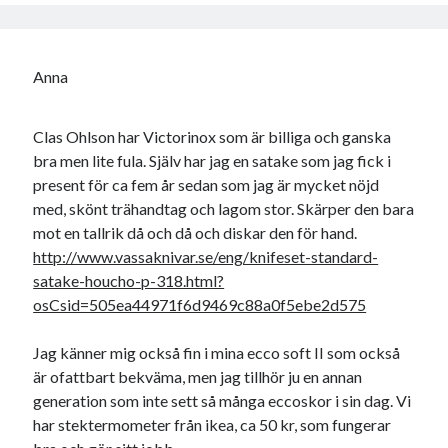
Anna
Clas Ohlson har Victorinox som är billiga och ganska
bra men lite fula. Själv har jag en satake som jag fick i
present för ca fem år sedan som jag är mycket nöjd
med, skönt trähandtag och lagom stor. Skärper den bara
mot en tallrik då och då och diskar den för hand.
http://www.vassaknivar.se/eng/knifeset-standard-
satake-houcho-p-318.html?
osCsid=505ea44971f6d9469c88a0f5ebe2d575
Jag känner mig också fin i mina ecco soft II som också
är ofattbart bekväma, men jag tillhör ju en annan
generation som inte sett så många eccoskor i sin dag. Vi
har stektermometer från ikea, ca 50 kr, som fungerar