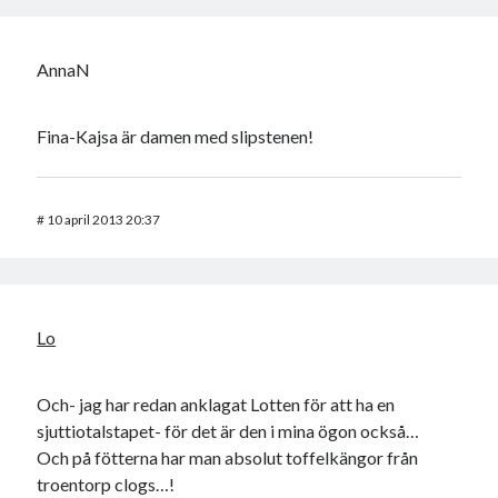
AnnaN
Fina-Kajsa är damen med slipstenen!
#
10 april 2013 20:37
Lo
Och- jag har redan anklagat Lotten för att ha en
sjuttiotalstapet- för det är den i mina ögon också…
Och på fötterna har man absolut toffelkängor från
troentorp clogs…!