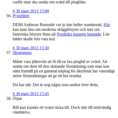
varför man ska smida om svärd till plogbilar.
#
30 mars 2013 15:00
Pysseliten
DDM Ambrose Burnside var ju inte heller nominerad.
Här
kan man läsa om moderna skäggfrisyrer och mer om
historiska frisyrer finns på
Nordiska museets hemsida
. Lite
bilder skulle iofs vara kul.
#
30 mars 2013 15:30
Skogsgurra
Måste vara jättesvårt att få till en bra plogbil av svärd. Att
smida om dem till den skärande förstärkning som man kan
sätta framtill på en gammal träplog för åkerbruk har väsentligt
större förutsättningar att ge ett bra resultat.
Du har rätt. Det är nog några som undrar över detta.
#
30 mars 2013 15:45
Örjan
Bill kan kanske ett svärd räcka till. Dock inte till nödvändig
vändskiva.