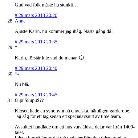
Gud vad folk måste ha stunkit…
#
29 mars 2013 20:26
Anna
Ajuste Karin, nu kommer jag ihåg. Nästa gång då!
#
29 mars 2013 20:35
*-
Karin, förstår inte vad du menar, 🙂
#
29 mars 2013 20:40
*-
Nu blå.
#
29 mars 2013 20:45
£upu$£upu$??
Klosett hade en synonym på engelska, nämligen garderobe.
Jag såg för ett tag sedan ett specialavsnitt av time team.
Avsnittet handlade om ett hus vars äldsta delar var ifrån 1400-
talet.
I detta hus så fanns det två toaletter från den tidsperooden,