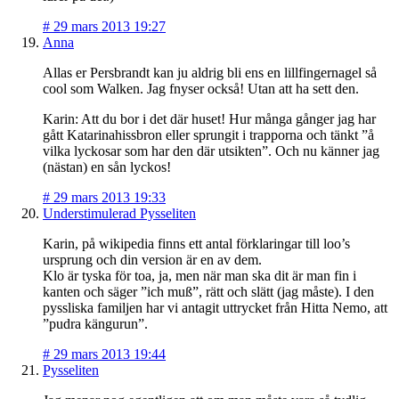
#
29 mars 2013 19:27
Anna
Allas er Persbrandt kan ju aldrig bli ens en lillfingernagel så
cool som Walken. Jag fnyser också! Utan att ha sett den.
Karin: Att du bor i det där huset! Hur många gånger jag har
gått Katarinahissbron eller sprungit i trapporna och tänkt ”å
vilka lyckosar som har den där utsikten”. Och nu känner jag
(nästan) en sån lyckos!
#
29 mars 2013 19:33
Understimulerad Pysseliten
Karin, på wikipedia finns ett antal förklaringar till loo’s
ursprung och din version är en av dem.
Klo är tyska för toa, ja, men när man ska dit är man fin i
kanten och säger ”ich muß”, rätt och slätt (jag måste). I den
pyssliska familjen har vi antagit uttrycket från Hitta Nemo, att
”pudra kängurun”.
#
29 mars 2013 19:44
Pysseliten