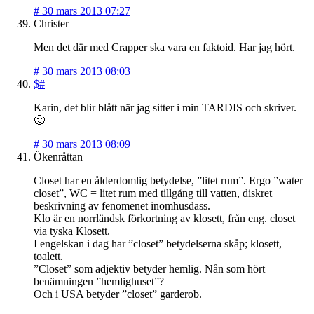
#
30 mars 2013 07:27
Christer
Men det där med Crapper ska vara en faktoid. Har jag hört.
#
30 mars 2013 08:03
$#
Karin, det blir blått när jag sitter i min TARDIS och skriver.
🙂
#
30 mars 2013 08:09
Ökenråttan
Closet har en ålderdomlig betydelse, ”litet rum”. Ergo ”water
closet”, WC = litet rum med tillgång till vatten, diskret
beskrivning av fenomenet inomhusdass.
Klo är en norrländsk förkortning av klosett, från eng. closet
via tyska Klosett.
I engelskan i dag har ”closet” betydelserna skåp; klosett,
toalett.
”Closet” som adjektiv betyder hemlig. Nån som hört
benämningen ”hemlighuset”?
Och i USA betyder ”closet” garderob.