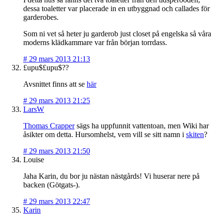
dessa toaletter var placerade in en utbyggnad och callades för
garderobes.
Som ni vet så heter ju garderob just closet på engelska så våra
moderns klädkammare var från början torrdass.
#
29 mars 2013 21:13
£upu$£upu$??
Avsnittet finns att se
här
#
29 mars 2013 21:25
LarsW
Thomas Crapper
sägs ha uppfunnit vattentoan, men Wiki har
åsikter om detta. Hursomhelst, vem vill se sitt namn i
skiten
?
#
29 mars 2013 21:50
Louise
Jaha Karin, du bor ju nästan nästgårds! Vi huserar nere på
backen (Götgats-).
#
29 mars 2013 22:47
Karin