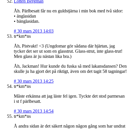
Lotten Bergman
Åh. Pärlbesatt får nu en guldstjärna i min bok med två sidor:
• änglasidan
• bänglasidan.
#
30 mars 2013 14:03
tr*km*ns
Åh, Pistvakt! <3 (Ungdomar gör sådana där hjärtan, jag
tycker det ser ut som en glasstrut. Glass-strut, inte glass-trut!
Men glass är ju nästan lika bra.)
Åh, Jackman! Hur kunde du fuska så med lakansdansen? Den
skulle ju ha gjort det på riktigt, även om det tagit 58 tagningar!
#
30 mars 2013 14:25
tr*km*ns
Måste erkänna att jag läste fel igen. Tyckte det stod parmesan
i st f pärlbesatt.
#
30 mars 2013 14:54
tr*km*ns
Å andra sidan är det säkert någon någon gång som har undrat