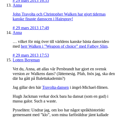
#
29 mars 2013 16:35
Anna
John Travolta och Christopher Walken har gjort tidernas
kanske finaste dansscen i Hairspray!
#
29 mars 2013 17:49
Anna
… vilket för mig över till världens kanske bästa dansvideo
med
herr Walken i ”Weapon of choice” med Fatboy Slim
.
#
29 mars 2013 17:53
Lotten Bergman
Vet du, Anna, att allas vår Persbrandt har gjort en svensk
version av Walkens dans? (Jättemesig. Pfah, fnös jag, ska den
där ha gått på Balettakademin?)
Jag gillar den här
Travolta-dansen
i ängel-Michael-filmen.
Hugh Jackman verkar dock bara ha dansat (som en gud) i
massa galor. Such a waste.
Pysseliten: Undrar jag, om loo har något språkhistoriskt
gemensamt med ”klo”, som mina farföräldrar jämt kallade