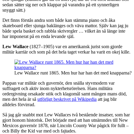
sedan sätter sig ner och klappar på varandra på ett synnerligen
snyggt sätt.)
Det finns förstås andra som både kan stämma piano och åka
skateboard eller sjunga baklänges och väva mattor. Själv kan jag ju
både spela basket och rabbla skrivregler … vilket än så länge inte
har imponerat på en enda levande själ.
Lew Wallace
(1827–1905) var en amerikansk jurist som gjorde
militär karriär och som på det hela taget verkar ha varit en okej kille.
Lew Wallace runt 1865. Men hur har han det med knapparna?
Pappan var militär och guvernör, den snälla styvmodern var
suffragett och aktiv inom nykterhetsrörelsen. Hans militära
ordergivning orsakade stök och klagomål samt mången mans död,
men det hela är så
utförligt beskrivet på Wikipedia
att jag blir
alldeles förvirrad.
Så jag går snabbt mot Lew Wallaces två bestående insatser, som har
gjort honom historisk. Det började med att han utnämndes till New
Mexicos guvernör 1878, när Lincoln County War pågick för fullt –
och Billy the Kid var med och fajtades.