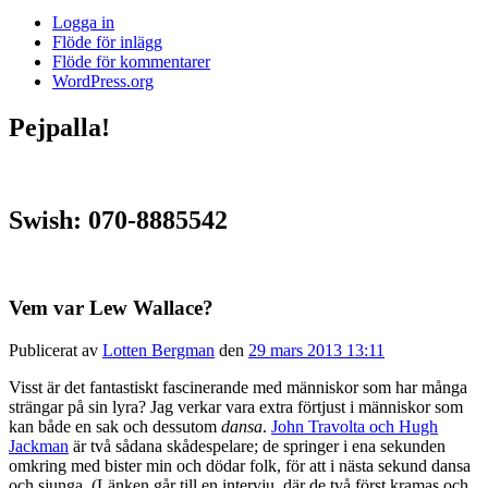
Logga in
Flöde för inlägg
Flöde för kommentarer
WordPress.org
Pejpalla!
Swish: 070-8885542
Vem var Lew Wallace?
Publicerat av
Lotten Bergman
den
29 mars 2013 13:11
Visst är det fantastiskt fascinerande med människor som har många
strängar på sin lyra? Jag verkar vara extra förtjust i människor som
kan både en sak och dessutom
dansa
.
John Travolta och Hugh
Jackman
är två sådana skådespelare; de springer i ena sekunden
omkring med bister min och dödar folk, för att i nästa sekund dansa
och sjunga. (Länken går till en intervju, där de två först kramas och