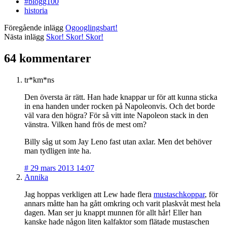
#blogg100
historia
Föregående inlägg
Ogooglingsbart!
Nästa inlägg
Skor! Skor! Skor!
64 kommentarer
tr*km*ns
Den översta är rätt. Han hade knappar ur för att kunna sticka
in ena handen under rocken på Napoleonvis. Och det borde
väl vara den högra? För så vitt inte Napoleon stack in den
vänstra. Vilken hand frös de mest om?
Billy såg ut som Jay Leno fast utan axlar. Men det behöver
man tydligen inte ha.
#
29 mars 2013 14:07
Annika
Jag hoppas verkligen att Lew hade flera
mustaschkoppar
, för
annars måtte han ha gått omkring och varit plaskvåt mest hela
dagen. Man ser ju knappt munnen för allt hår! Eller han
kanske hade någon liten kalfaktor som flätade mustaschen