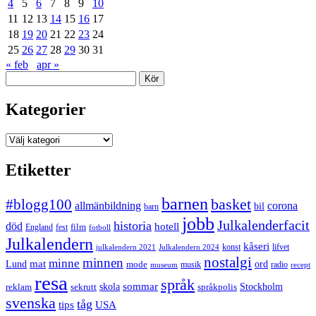
4
5
6
7
8
9
10
11
12
13
14
15
16
17
18
19
20
21
22
23
24
25
26
27
28
29
30
31
« feb
apr »
Sök
Kategorier
Kategorier
Etiketter
barnen
#blogg100
basket
allmänbildning
corona
bil
barn
jobb
Julkalenderfacit
historia
död
hotell
England
fest
film
fotboll
Julkalendern
kåseri
julkalendern 2021
Julkalendern 2024
konst
lifvet
nostalgi
minnen
minne
mat
Lund
mode
ord
musik
radio
museum
recept
resa
språk
sommar
reklam
sekrutt
skola
språkpolis
Stockholm
svenska
tåg
USA
tips