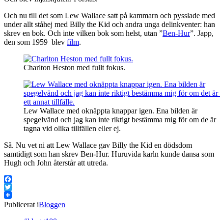
Och nu till det som Lew Wallace satt på kammarn och pysslade med
under allt ståhej med Billy the Kid och andra unga delinkventer: han
skrev en bok. Och inte vilken bok som helst, utan ”
Ben-Hur
”. Japp,
den som 1959 blev
film
.
Charlton Heston med fullt fokus.
Lew Wallace med oknäppta knappar igen. Ena bilden är
spegelvänd och jag kan inte riktigt bestämma mig för om de är
tagna vid olika tillfällen eller ej.
Så. Nu vet ni att Lew Wallace gav Billy the Kid en dödsdom
samtidigt som han skrev Ben-Hur. Huruvida karln kunde dansa som
Hugh och John återstår att utreda.
Facebook
Twitter
Publicerat i
Bloggen