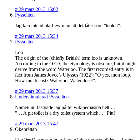
#
29 mars 2013 15:02
Pysseliten
Jag kan inte uttala Lew utan att det låter som ”toalett”.
#
29 mars 2013 15:34
Pysseliten
Loo
The origin of the (chiefly British) term loo is unknown.
According to the OED, the etymology is obscure, but it might
derive from the word Waterloo. The first recorded entry is in
fact from James Joyce’s Ulysses (1922): ”O yes, mon loup.
How much cost? Waterloo. Watercloset”.
#
29 mars 2013 15:37
Understimulerad Pysseliten
Nämen nu fastnade jag på fel wikipediasida helt …
”… A pit toilet is a dry toilet system which…” Pitt!
#
29 mars 2013 15:47
Ökenråttan
Lite Per Oscarsson över Lew på den översta bilden. – Lotten ,