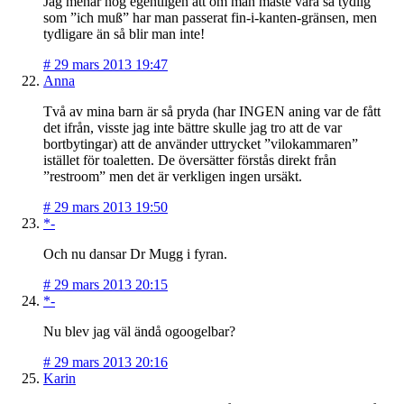
Jag menar nog egentligen att om man måste vara så tydlig
som ”ich muß” har man passerat fin-i-kanten-gränsen, men
tydligare än så blir man inte!
#
29 mars 2013 19:47
Anna
Två av mina barn är så pryda (har INGEN aning var de fått
det ifrån, visste jag inte bättre skulle jag tro att de var
bortbytingar) att de använder uttrycket ”vilokammaren”
istället för toaletten. De översätter förstås direkt från
”restroom” men det är verkligen ingen ursäkt.
#
29 mars 2013 19:50
*-
Och nu dansar Dr Mugg i fyran.
#
29 mars 2013 20:15
*-
Nu blev jag väl ändå ogoogelbar?
#
29 mars 2013 20:16
Karin