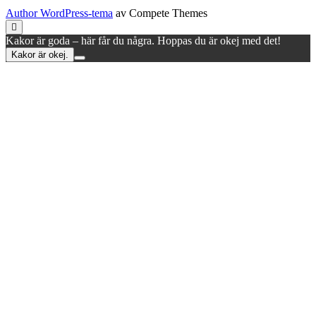
Author WordPress-tema
av Compete Themes
Rulla
till
Kakor är goda – här får du några. Hoppas du är okej med det!
toppen
Kakor är okej.