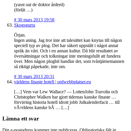
(yasst oat de doktor årderd)
(förlåt …)
#
30 mars 2013 19:58
Skogsgurra
Örjan.
Ingen aning. Jag tror inte att talesättet kan knytas till någon
speciell typ av plog. Det har säkert uppstått i något annat
språk än vårt. Och i en annan kultur. Då blir resultatet av
översättningar och tolkningar inte meningsfullt att fundera
över. Men någon plogbil handlar det, som tvåstjärnemannen
så riktigt påpekade, inte om.
#
30 mars 2013 20:31
världens finaste hotell | ordwebbplatser.eu
[…] Vem var Lew Wallace? — LottenJohn Travolta och
Christopher Walken har gjort tidernas kanske finaste …
förvirring historia hotell idrott jobb Julkalenderfacit … till
vÃ¤rldens kanske bÃ … […]
Lämna ett svar
Din e-postadress kommer inte publiceras.
Obligatoriska fält är