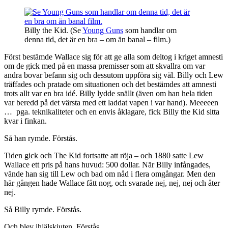
Billy the Kid. (Se
Young Guns
som handlar om
denna tid, det är en bra – om än banal – film.)
Först bestämde Wallace sig för att ge alla som deltog i kriget amnesti
om de gick med på en massa premisser som att skvallra om var
andra bovar befann sig och dessutom uppföra sig väl. Billy och Lew
träffades och pratade om situationen och det bestämdes att amnesti
trots allt var en bra idé. Billy lydde snällt (även om han hela tiden
var beredd på det värsta med ett laddat vapen i var hand). Meeeeen
… pga. teknikaliteter och en envis åklagare, fick Billy the Kid sitta
kvar i finkan.
Så han rymde. Förstås.
Tiden gick och The Kid fortsatte att röja – och 1880 satte Lew
Wallace ett pris på hans huvud: 500 dollar. När Billy infångades,
vände han sig till Lew och bad om nåd i flera omgångar. Men den
här gången hade Wallace fått nog, och svarade nej, nej, nej och åter
nej.
Så Billy rymde. Förstås.
Och blev ihjälskjuten. Förstås.