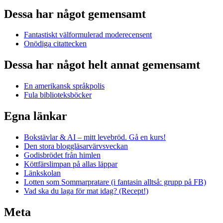
Dessa har något gemensamt
Fantastiskt välformulerad moderecensent
Onödiga citattecken
Dessa har något helt annat gemensamt
En amerikansk språkpolis
Fula biblioteksböcker
Egna länkar
Bokstävlar & AI – mitt levebröd. Gå en kurs!
Den stora bloggläsarvärvsveckan
Godisbrödet från himlen
Köttfärslimpan på allas läppar
Länkskolan
Lotten som Sommarpratare (i fantasin alltså: grupp på FB)
Vad ska du laga för mat idag? (Recept!)
Meta