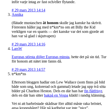
inför varje intag av fast och/eller flytande.
#
29 mars 2013 14:14
Annika
(flätade mustaschen
åt honom
skulle jag kanske ha skrivit.
Förresten håller jag med tr*km*ns om att Billy the Kid
verkligen var en sparris — det kanske var det som gjorde att
han var så glad i skjutvapen)
#
29 mars 2013 14:16
LarsW
Europas största döljer Europas minsta
, hette det på sin tid. Tur
för honom att nätet inte fanns då.
#
29 mars 2013 14:57
tr*km*ns
Eftersom bloggen hadlar om Lew Wallace (som finns på bild
både som ung, kolorerad och gammal) letade jag upp två söta
bilder på Charlton Heston. Dels en där han har
fin flätfrisyr
,
dels en där han sitter
bakpå en Vespa
klädd i randig klänning.
Vet ni att barbröstade skådisar förr alltid måste raka bröstet,
ansa kroppshåret? Hår på karlbröst var inte ”nice”.