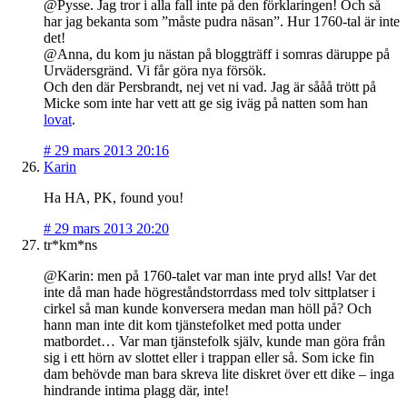
@Pysse. Jag tror i alla fall inte på den förklaringen! Och så
har jag bekanta som ”måste pudra näsan”. Hur 1760-tal är inte
det!
@Anna, du kom ju nästan på bloggträff i somras däruppe på
Urvädersgränd. Vi får göra nya försök.
Och den där Persbrandt, nej vet ni vad. Jag är sååå trött på
Micke som inte har vett att ge sig iväg på natten som han
lovat
.
#
29 mars 2013 20:16
Karin
Ha HA, PK, found you!
#
29 mars 2013 20:20
tr*km*ns
@Karin: men på 1760-talet var man inte pryd alls! Var det
inte då man hade högreståndstorrdass med tolv sittplatser i
cirkel så man kunde konversera medan man höll på? Och
hann man inte dit kom tjänstefolket med potta under
matbordet… Var man tjänstefolk själv, kunde man göra från
sig i ett hörn av slottet eller i trappan eller så. Som icke fin
dam behövde man bara skreva lite diskret över ett dike – inga
hindrande intima plagg där, inte!