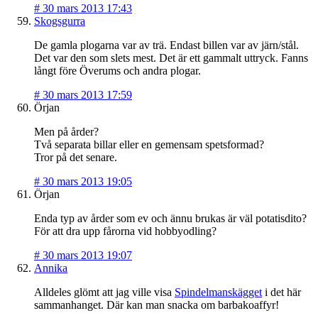
#
30 mars 2013 17:43
Skogsgurra
De gamla plogarna var av trä. Endast billen var av järn/stål.
Det var den som slets mest. Det är ett gammalt uttryck. Fanns
långt före Överums och andra plogar.
#
30 mars 2013 17:59
Örjan
Men på årder?
Två separata billar eller en gemensam spetsformad?
Tror på det senare.
#
30 mars 2013 19:05
Örjan
Enda typ av årder som ev och ännu brukas är väl potatisdito?
För att dra upp fårorna vid hobbyodling?
#
30 mars 2013 19:07
Annika
Alldeles glömt att jag ville visa
Spindelmanskägget
i det här
sammanhanget. Där kan man snacka om barbakoaffyr!