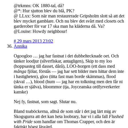
@trkmns: OK 1880-tal, då?
@*: Hur sjutton blev du blå, PK?
@ LLxx: Som när man restaurerade Gripsholm slott så att det
blev mycket gamblare. Och nu blev det svårt med closets och
garderober för var 17 ska man ha kläderna då. Va?
@Louise: Howdy neighbour!
#
29 mars 2013 23:02
Annika
Ogoogloo … jag har fastnat i det dubbeltecknade oet. Och
tänker loodjur (silverfiskar, antagligen), Skip to my loo
(hoppsasteg till dasset, dårå), LOO-borgen (ett dass med
många
fjölar, förstås — jag har sett bilder men hittar dem inte
i hastigheten), gloo (titta fast man borde skämmas), flood
(skval …), blood (hum — jag har en tolkning men den får ni
tänka er själva), bloommor (tja, Joyceanska ordfyrverkerier
kanske)
Nej fy, fastnat, som sagt. Slutar nu.
Bland toaböckerna, alltså de som står i det jag lärt mig av
Skogsgurra att det kan heta loobrary, har vi i alla fall
Flushed
with Pride
som handlar om Thomas Crapper, och den är
faktiskt högst läsvärd.