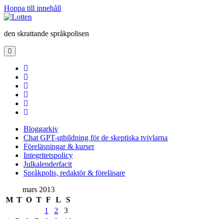
Hoppa till innehåll
Lotten
den skrattande språkpolisen
öppna
primär
meny
twitter
facebook
instagram
linkedin
rss
e-
post
Bloggarkiv
Chat GPT-utbildning för de skeptiska tvivlarna
Föreläsningar & kurser
Integritetspolicy
Julkalenderfacit
Språkpolis, redaktör & föreläsare
Sidopanel
mars 2013
M
T
O
T
F
L
S
1
2
3