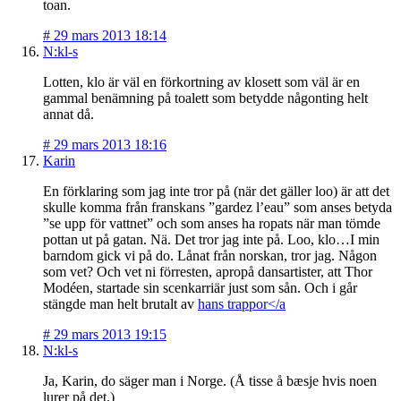
toan.
#
29 mars 2013 18:14
N:kl-s
Lotten, klo är väl en förkortning av klosett som väl är en
gammal benämning på toalett som betydde någonting helt
annat då.
#
29 mars 2013 18:16
Karin
En förklaring som jag inte tror på (när det gäller loo) är att det
skulle komma från franskans ”gardez l’eau” som anses betyda
”se upp för vattnet” och som anses ha ropats när man tömde
pottan ut på gatan. Nä. Det tror jag inte på. Loo, klo…I min
barndom gick vi på do. Lånat från norskan, tror jag. Någon
som vet? Och vet ni förresten, apropå dansartister, att Thor
Modéen, startade sin scenkarriär just som sån. Och i går
stängde man helt brutalt av
hans trappor</a
#
29 mars 2013 19:15
N:kl-s
Ja, Karin, do säger man i Norge. (Å tisse å bæsje hvis noen
lurer på det.)