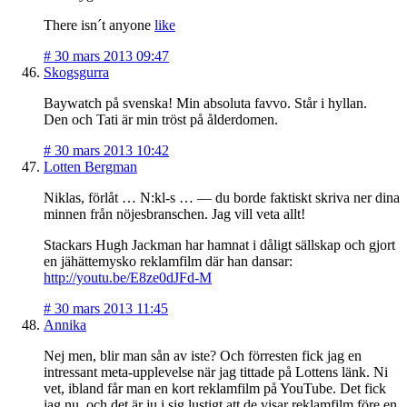
There isn´t anyone
like
#
30 mars 2013 09:47
Skogsgurra
Baywatch på svenska! Min absoluta favvo. Står i hyllan.
Den och Tati är min tröst på ålderdomen.
#
30 mars 2013 10:42
Lotten Bergman
Niklas, förlåt … N:kl-s … — du borde faktiskt skriva ner dina
minnen från nöjesbranschen. Jag vill veta allt!
Stackars Hugh Jackman har hamnat i dåligt sällskap och gjort
en jähättemysko reklamfilm där han dansar:
http://youtu.be/E8ze0dJFd-M
#
30 mars 2013 11:45
Annika
Nej men, blir man sån av iste? Och förresten fick jag en
intressant meta-upplevelse när jag tittade på Lottens länk. Ni
vet, ibland får man en kort reklamfilm på YouTube. Det fick
jag nu, och det är ju i sig lustigt att de visar reklamfilm före en