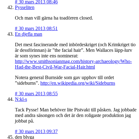
#
30 mars 2013 08:46
Pysseliten
Och man vill gärna ha toadörren closed.
#
30 mars 2013 08:51
En djefla man
Det mest fascinerande med inbördeskriget (och Krimkriget tio
år dessförinnan) är ”the facial hair”. Men Wallaces läpp-lurv
är som synes inte ens nominerat:
http://www.smithsonianmag.com/history-archaeology/Who-
Had-the-Best-Civil-War-Facial-Hair.html
Notera general Burnside som gav upphov till ordet
”sideburns”.
http://en.wikipedia.org/wiki/Sideburns
#
30 mars 2013 08:55
N:kl-s
Tack Pysse! Man behöver lite Pistvakt till påsken. Jag jobbade
med andra säsongen och det är den roligaste produktion jag
jobbat på.
#
30 mars 2013 09:37
den blyga