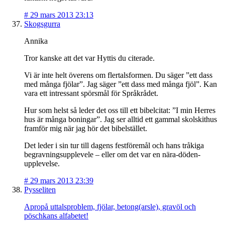
#
29 mars 2013 23:13
Skogsgurra
Annika
Tror kanske att det var Hyttis du citerade.
Vi är inte helt överens om flertalsformen. Du säger ”ett dass
med många fjölar”. Jag säger ”ett dass med många fjöl”. Kan
vara ett intressant spörsmål för Språkrådet.
Hur som helst så leder det oss till ett bibelcitat: ”I min Herres
hus är många boningar”. Jag ser alltid ett gammal skolskithus
framför mig när jag hör det bibelstället.
Det leder i sin tur till dagens festföremål och hans tråkiga
begravningsupplevele – eller om det var en nära-döden-
upplevelse.
#
29 mars 2013 23:39
Pysseliten
Apropå uttalsproblem, fjölar, betong(arsle), gravöl och
pöschkans alfabetet!