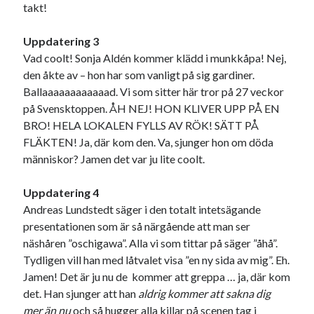
takt!
Uppdatering 3
Vad coolt! Sonja Aldén kommer klädd i munkkåpa! Nej,
den åkte av – hon har som vanligt på sig gardiner.
Swish: 070-8885542
Ballaaaaaaaaaaaad. Vi som sitter här tror på 27 veckor
på Svensktoppen. ÅH NEJ! HON KLIVER UPP PÅ EN
BRO! HELA LOKALEN FYLLS AV RÖK! SÄTT PÅ
FLÄKTEN! Ja, där kom den. Va, sjunger hon om döda
människor? Jamen det var ju lite coolt.
Uppdatering 4
Andreas Lundstedt säger i den totalt intetsägande
presentationen som är så närgående att man ser
näshåren ”oschigawa”. Alla vi som tittar på säger ”åhå”.
Tydligen vill han med låtvalet visa ”en ny sida av mig”. Eh.
Jamen! Det är ju nu de kommer att greppa … ja, där kom
det. Han sjunger att han
aldrig kommer att sakna dig
mer än nu
och så hugger alla killar på scenen tag i