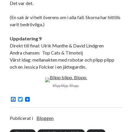
Det var det.
(En sak är vi helt överens om i alla fall. Skorna har hittills
varit bedrövliga.)
Uppdatering 9
Direkt till final: Ulrik Munthe & David Lindgren
Andra chansen: Top Cats & Timoteij
Värst idag: mellanakten med robotar och plipp plipp
och en Jessica Folcker i en jättegardin.
Blipp blipp. Blopp.
F
T
a
w
c
i
e
t
b
t
Publicerat i
Bloggen
o
e
o
r