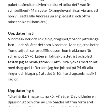
paketet simultant. Men hur ska vi tolka det? Vad är
symboliken? (Min syster Orangeluvan hälsar via sms att
hon vill sätta lille Andreas på en piedestal och offra
minst en ko till hans ära.)
Uppdatering 5
Vindmaskiner och rök, flöjt, dragspel, fiol och jättelånga
ben … och så låter det som Nordman. Men tjejerna heter
Tomoteij och ser preciiiiis ut som hon i reklamen för
schampot 1976. Låten är faktiskt jättetrist och platt
fastän jag så himla gärna vill att vi ska lyckas med en låt
med dragspel i eftersom jag har jobbat på P4 dit alla
ringer och klagar på att det är för lite dragspelsmusik i
radion.
Uppdatering 6
”Lite fjärilar i magen … nu kör vi” säger David Lindgren
djupsinnigt och drar av Erik Saades låt från förra året.