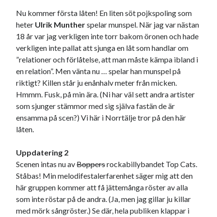
Godisbrödet från himlen
Nu kommer första låten! En liten söt pojkspoling som
Köttfärslimpan på allas läppar
heter
Ulrik Munther
spelar munspel. När jag var nästan
Länkskolan
18 år var jag verkligen inte torr bakom öronen och hade
Lotten som Sommarpratare (i fantasin alltså: grupp på FB)
verkligen inte pallat att sjunga en låt som handlar om
Vad ska du laga för mat idag? (Recept!)
”relationer och förlåtelse, att man måste kämpa ibland i
en relation”. Men vänta nu … spelar han munspel på
riktigt? Killen står ju enånhalv meter från micken.
Meta
Hmmm. Fusk, på min ära. (Ni har väl sett andra artister
Logga in
som sjunger stämmor med sig själva fastän de är
Flöde för inlägg
ensamma på scen?) Vi här i Norrtälje tror på den här
Flöde för kommentarer
låten.
WordPress.org
Uppdatering 2
Scenen intas nu av
Boppers
rockabillybandet Top Cats.
Ståbas! Min melodifestalerfarenhet säger mig att den
här gruppen kommer att få jättemånga röster av alla
Pejpalla!
som inte röstar på de andra. (Ja, men jag gillar ju killar
med mörk sångröster.) Se där, hela publiken klappar i