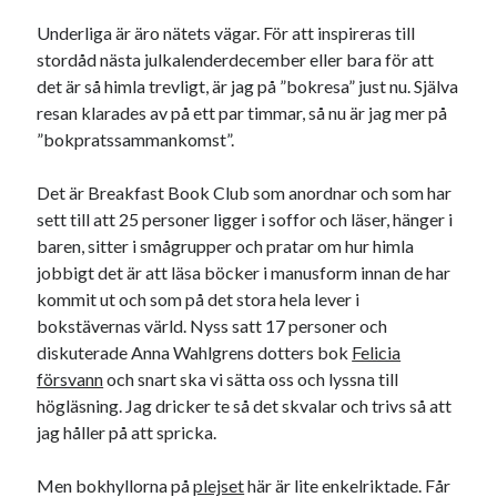
20
21
22
23
24
25
26
Underliga är äro nätets vägar. För att inspireras till
stordåd nästa julkalenderdecember eller bara för att
27
28
29
det är så himla trevligt, är jag på ”bokresa” just nu. Själva
« jan
mar »
resan klarades av på ett par timmar, så nu är jag mer på
”bokpratssammankomst”.
Sök
Det är Breakfast Book Club som anordnar och som har
sett till att 25 personer ligger i soffor och läser, hänger i
baren, sitter i smågrupper och pratar om hur himla
jobbigt det är att läsa böcker i manusform innan de har
kommit ut och som på det stora hela lever i
bokstävernas värld. Nyss satt 17 personer och
Kategorier
diskuterade Anna Wahlgrens dotters bok
Felicia
Kategorier
försvann
och snart ska vi sätta oss och lyssna till
högläsning. Jag dricker te så det skvalar och trivs så att
jag håller på att spricka.
Etiketter
Men bokhyllorna på
plejset
här är lite enkelriktade. Får