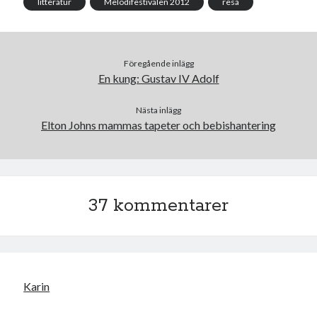
k
litteratur
Melodifestivalen 2012
resa
Föregående inlägg
En kung: Gustav IV Adolf
Nästa inlägg
Elton Johns mammas tapeter och bebishantering
37 kommentarer
Karin