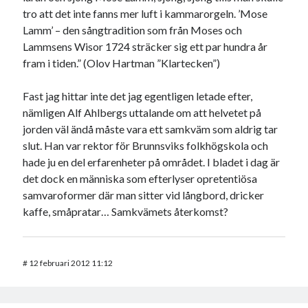
tro att det inte fanns mer luft i kammarorgeln. ’Mose
Lamm’ – den sångtradition som från Moses och
Lammsens Wisor 1724 sträcker sig ett par hundra år
fram i tiden.” (Olov Hartman ”Klartecken”)
Fast jag hittar inte det jag egentligen letade efter,
nämligen Alf Ahlbergs uttalande om att helvetet på
jorden väl ändå måste vara ett samkväm som aldrig tar
slut. Han var rektor för Brunnsviks folkhögskola och
hade ju en del erfarenheter på området. I bladet i dag är
det dock en människa som efterlyser opretentiösa
samvaroformer där man sitter vid långbord, dricker
kaffe, småpratar… Samkvämets återkomst?
#
12 februari 2012 11:12