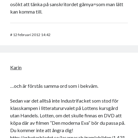
osökt att tänka på sanskritordet gãmya=som man lätt
kan komma till.
#
12 februari 2012 14:42
Karin
…och är förstås samma ord som i bekväm.
Sedan var det alltså inte Industrifacket som stod för
klasskampen i litteratururvalet på Lottens kursgård
utan Handels. Lotten, om det skulle finnas en DVD att
köpa där av filmen ”Den moderna Eva” bör du passa på.
Du kommer inte att ångra dig!
http://arbetarbladet.se/lasarnasab/gamlabilden/1.431