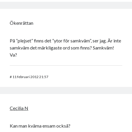
Ökenråttan
På ”plejset” finns det ”ytor för samkväm”, ser jag. Är inte
samkväm det märkligaste ord som finns? Samkväm!
Va?
#
11 februari 2012 21:57
Cecilia N
Kan man kväma ensam också?