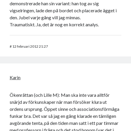
demonstrerade han sin variant: han tog av sig
vigselringen, lade den på bordet och placerade ägget i
den. Jubel varje gång vill jag minnas.
Traumatiskt. Ja, det är nog en korrekt analys.
#
12 februari 2012 21:27
Karin
Ökenråttan (och Lille M): Man ska inte vara alltför
snärjd av förkunskaper när man försöker klura ut
ordens ursprung. Öppet sinne och associationsförmåga
funkar bra. Det var så jag en gång klarade en tämligen
avgörande tenta, på den tiden man satt i ett par timmar
med professorn i fråga och det stod honom (var det i