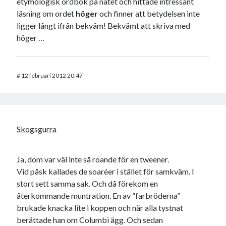
etymologisk ordbok på nätet och hittade intressant
läsning om ordet
höger
och finner att betydelsen inte
ligger långt ifrån bekväm! Bekvämt att skriva med
höger …
#
12 februari 2012 20:47
Skogsgurra
Ja, dom var väl inte så roande för en tweener.
Vid påsk kallades de soaréer i stället för samkväm. I
stort sett samma sak. Och då förekom en
återkommande muntration. En av ”farbröderna”
brukade knacka lite i koppen och när alla tystnat
berättade han om Columbi ägg. Och sedan