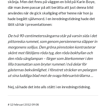
skönja. Men det finns på väggen en bild på Karin Boye,
där man även passar på att berätta att just denna bild
användes när de gick skallgång efter henne när hon ju
hade begått självmord. I en inredningstidning hade det
låtit så här i presentationen:
De två 90-centimeterssängarna står på varsin sida i det
pittoreska rummet, som genom persiennerna släpper in
morgonens solljus. Den gröna pinnstolen kontrasterar
skönt mot fåtöljens röda tyg, den röda bokhyllan och
den röda sänglampan – färger som återkommer i den
lilla trasmattan som bryter rummet i två delar för
gästernas bekvämlighet. I fönstret sträcker en pelargon
ut sina luddiga blad mot de svaga februaristrålarna …
Nej, så hade det inte alls stått i en inredningstidning.
#
12 februari 2012 09:08