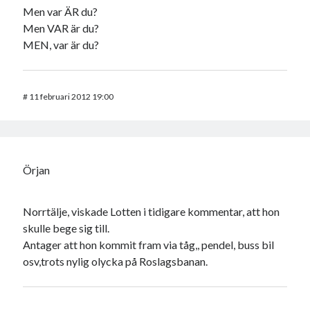
Men var ÄR du?
Men VAR är du?
MEN, var är du?
#
11 februari 2012 19:00
Örjan
Norrtälje, viskade Lotten i tidigare kommentar, att hon
skulle bege sig till.
Antager att hon kommit fram via tåg,, pendel, buss bil
osv,trots nylig olycka på Roslagsbanan.