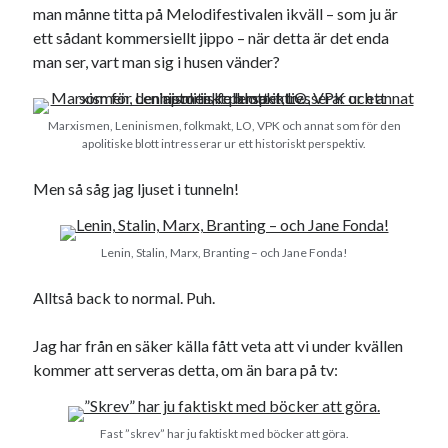
man månne titta på Melodifestivalen ikväll – som ju är
#blogg100
allmänbildning
barn
ett sådant kommersiellt jippo – när detta är det enda
barnen
basket
corona
man ser, vart man sig i husen vänder?
bil
död
film
England
fest
fotboll
Marxismen, Leninismen, folkmakt, LO, VPK och annat som för den
jobb
historia
hotell
apolitiske blott intresserar ur ett historiskt perspektiv.
Julkalendern
Julkalenderfacit
Men så såg jag ljuset i tunneln!
julkalendern 2021
Julkalendern 2024
konst
minne
kåseri
mat
Lund
lifvet
Lenin, Stalin, Marx, Branting – och Jane Fonda!
minnen
mode
musik
museum
Alltså back to normal. Puh.
nostalgi
ord
radio
recept
Jag har från en säker källa fått veta att vi under kvällen
resa
skola
reklam
sekrutt
kommer att serveras detta, om än bara på tv:
språk
sommar
språkpolis
Fast ”skrev” har ju faktiskt med böcker att göra.
svenska
tåg
tips
Stockholm