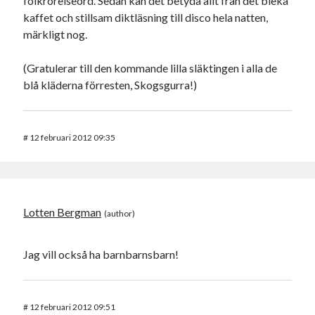
folkrörelseord. Sedan kan det betyda allt från det bleka
kaffet och stillsam diktläsning till disco hela natten,
märkligt nog.
(Gratulerar till den kommande lilla släktingen i alla de
blå kläderna förresten, Skogsgurra!)
#
12 februari 2012 09:35
Lotten Bergman
Jag vill också ha barnbarnsbarn!
#
12 februari 2012 09:51