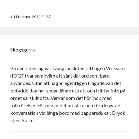
#
11 februari 2012 22:37
Skogsgurra
På den tiden jag var tvångsansluten till Logen Verksam
(IOGT) var samkväm ett sånt där ord som bara
användes. Utan att någon egentligen frågade vad det
betydde. Jag har sedan länge utträtt och träffar inte på
ordet särskilt ofta. Verkar som det hör ihop med
folkrörelser. För mig är det att sitta och föra krystad
konversation vid långa bord med pappersdukar. Dryck:
klent kaffe.