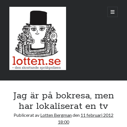
Lotten
öppna
primär
meny
Sidopanel
februari 2012
Jag är på bokresa, men
M
T
O
T
F
L
S
har lokaliserat en tv
1
2
3
4
5
Publicerat av
Lotten Bergman
den
11 februari 2012
6
7
8
9
10
11
12
18:00
13
14
15
16
17
18
19