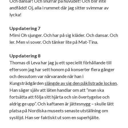
Och dansar! Och snurrar på huvudet! Och blir inte
andfådd! Oj, alla i rummet där jag sitter svimmar av
lycka!
Uppdatering 7
Mimi Oh sjunger. Och har på sig kläder. Och dansar. Och
ler. Men vi sover. Och tänker lite på Mat-Tina.
Uppdatering 8
Thomas di Leva har jag ju ett speciellt förhållande till
eftersom jag har sett honom på konserter flera gånger
och dessutom var närvarande när han i
Kungsträdgården
slängde av sig den påklistrade locken
.
Han säger själv att låten handlar om att ”man ska
fortsätta att följa sitt hjärta och sin övertygelse och
aldrig ge upp”. Och kaftanen är jättesnygg – skulle lätt
platsa på Nordiska museets senaste utställning om
syslöjd. Han ser faktiskt ut som en superhjälte.