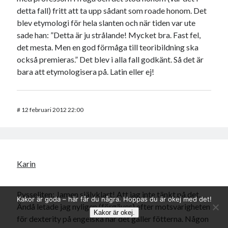
detta fall) fritt att ta upp sådant som roade honom. Det
blev etymologi för hela slanten och när tiden var ute
sade han: ”Detta är ju strålande! Mycket bra. Fast fel,
det mesta. Men en god förmåga till teoribildning ska
också premieras.” Det blev i alla fall godkänt. Så det är
bara att etymologisera på. Latin eller ej!
#
12 februari 2012 22:00
Karin
Pysseliten: Jamen självklart! Att jag inte tänkt på det.
Kakor är goda – här får du några. Hoppas du är okej med det!
Ändå letade jag nyligen (förgäves) efter motsvarigheten
Kakor är okej.
för dexterity på engelska när det gäller fötterna. Någon