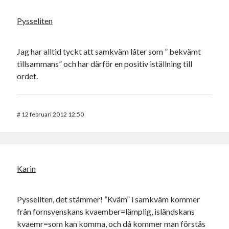
Pysseliten
Jag har alltid tyckt att samkväm låter som ” bekvämt
tillsammans” och har därför en positiv iställning till
ordet.
#
12 februari 2012 12:50
Karin
Pysseliten, det stämmer! ”Kväm” i samkväm kommer
från fornsvenskans kvaember=lämplig, isländskans
kvaemr=som kan komma, och då kommer man förstås