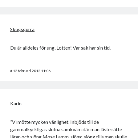
Skogsgurra
Du är alldeles för ung, Lotten! Var sak har sin tid.
#
12 februari 2012 11:06
Karin
”Vi mötte mycken vänlighet. Inbjöds till de
gammalkyrkligas slutna samkväm där man läste rätte
läran och sjöng Mose Lamm, sjöng, sjöng tills man skulle