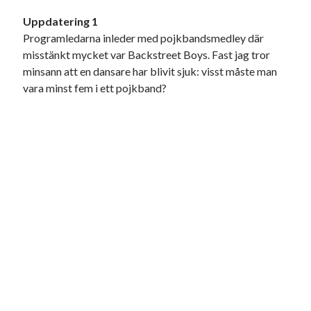
USA
Uppdatering 1
Programledarna inleder med pojkbandsmedley där
misstänkt mycket var Backstreet Boys. Fast jag tror
minsann att en dansare har blivit sjuk: visst måste man
Dessa har något gemensamt
vara minst fem i ett pojkband?
Fantastiskt välformulerad moderecensent
Onödiga citattecken
Dessa har något helt annat gemensamt
En amerikansk språkpolis
Fula biblioteksböcker
Egna länkar
Bokstävlar & AI – mitt levebröd. Gå en kurs!
Den stora bloggläsarvärvsveckan