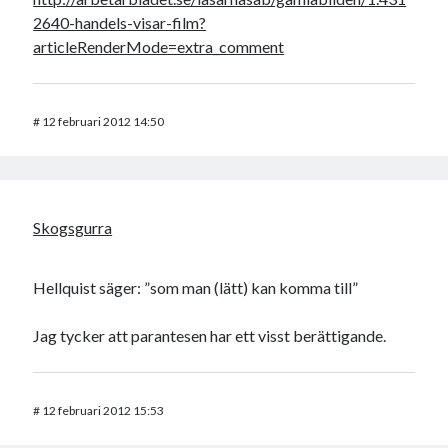
2640-handels-visar-film?
articleRenderMode=extra_comment
#
12 februari 2012 14:50
Skogsgurra
Hellquist säger: ”som man (lätt) kan komma till”
Jag tycker att parantesen har ett visst berättigande.
#
12 februari 2012 15:53