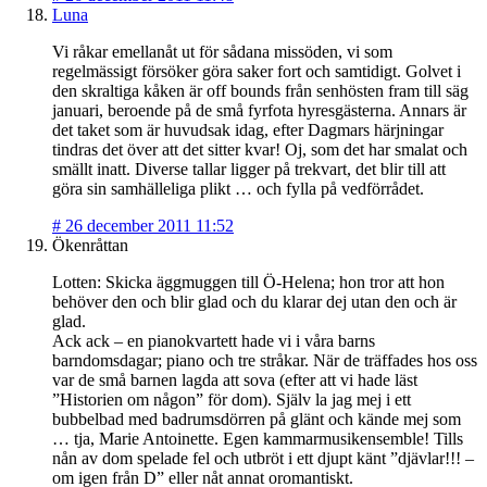
Luna
Vi råkar emellanåt ut för sådana missöden, vi som
regelmässigt försöker göra saker fort och samtidigt. Golvet i
den skraltiga kåken är off bounds från senhösten fram till säg
januari, beroende på de små fyrfota hyresgästerna. Annars är
det taket som är huvudsak idag, efter Dagmars härjningar
tindras det över att det sitter kvar! Oj, som det har smalat och
smällt inatt. Diverse tallar ligger på trekvart, det blir till att
göra sin samhälleliga plikt … och fylla på vedförrådet.
#
26 december 2011 11:52
Ökenråttan
Lotten: Skicka äggmuggen till Ö-Helena; hon tror att hon
behöver den och blir glad och du klarar dej utan den och är
glad.
Ack ack – en pianokvartett hade vi i våra barns
barndomsdagar; piano och tre stråkar. När de träffades hos oss
var de små barnen lagda att sova (efter att vi hade läst
”Historien om någon” för dom). Själv la jag mej i ett
bubbelbad med badrumsdörren på glänt och kände mej som
… tja, Marie Antoinette. Egen kammarmusikensemble! Tills
nån av dom spelade fel och utbröt i ett djupt känt ”djävlar!!! –
om igen från D” eller nåt annat oromantiskt.