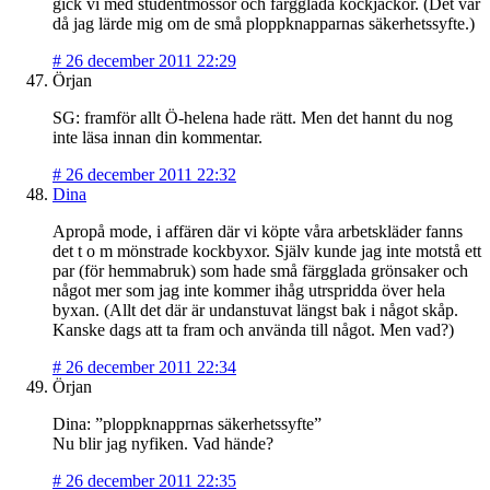
gick vi med studentmössor och färgglada kockjackor. (Det var
då jag lärde mig om de små ploppknapparnas säkerhetssyfte.)
#
26 december 2011 22:29
Örjan
SG: framför allt Ö-helena hade rätt. Men det hannt du nog
inte läsa innan din kommentar.
#
26 december 2011 22:32
Dina
Apropå mode, i affären där vi köpte våra arbetskläder fanns
det t o m mönstrade kockbyxor. Själv kunde jag inte motstå ett
par (för hemmabruk) som hade små färgglada grönsaker och
något mer som jag inte kommer ihåg utrspridda över hela
byxan. (Allt det där är undanstuvat längst bak i något skåp.
Kanske dags att ta fram och använda till något. Men vad?)
#
26 december 2011 22:34
Örjan
Dina: ”ploppknapprnas säkerhetssyfte”
Nu blir jag nyfiken. Vad hände?
#
26 december 2011 22:35