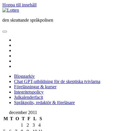
Hoppa till innehåll
Lotten
den skrattande språkpolisen
öppna
primär
twitter
meny
facebook
instagram
linkedin
rss
e-
post
Bloggarkiv
Chat GPT-utbildning för de skeptiska tvivlarna
Föreläsningar & kurser
Integritetspolicy
Julkalenderfacit
Språkpolis, redaktör & föreläsare
Sidopanel
december 2011
M
T
O
T
F
L
S
1
2
3
4