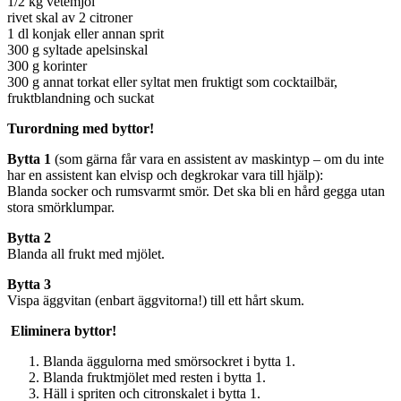
1/2 kg vetemjöl
rivet skal av 2 citroner
1 dl konjak eller annan sprit
300 g syltade apelsinskal
300 g korinter
300 g annat torkat eller syltat men fruktigt som cocktailbär,
fruktblandning och suckat
Turordning med byttor!
Bytta 1
(som gärna får vara en assistent av maskintyp – om du inte
har en assistent kan elvisp och degkrokar vara till hjälp):
Blanda socker och rumsvarmt smör. Det ska bli en hård gegga utan
stora smörklumpar.
Bytta 2
Blanda all frukt med mjölet.
Bytta 3
Vispa äggvitan (enbart äggvitorna!) till ett hårt skum.
Eliminera byttor!
Blanda äggulorna med smörsockret i bytta 1.
Blanda fruktmjölet med resten i bytta 1.
Häll i spriten och citronskalet i bytta 1.