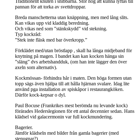
Traditionellt knuten i snibbarna. Stor nog att kunna lyftas till
pannan för att torka av svettdroppar.
Breda manschetterna utan knäppning, men med lång slits.
Kan vikas upp vid kladdig beredning.
Och vikas ned som ”stänkskydd” vid stekning.
Typ kockråd:
”Stek inte fläsk med bar överkropp.”
Förklädet med/utan bröstlapp , skall ha långa midjeband för
knytning på magen. I bandet kan kan kocken hänga sin
”släng” dvs arbetshandduk, (om han inte lägger den över
axeln som alternativ).
Kockmössan- förhindra hår i maten. Den höga formen utan
topp sägs även hjälpa till att hålla hjärnan svalare. Idag lite
använd pga installation av spiskåpor i restaurangköken.
Därför kock-kepsar o dyl.
Paul Bocuse (Frankrikes mest berömda nu levande kock)
förärades Hederslegionen för ett antal decennier sedan. Hans
klädsel vid galacermonin var full kockmundering.
Bagerier.
Jämför klädseln med bilder från gamla bagerier (med
stenugnar?)