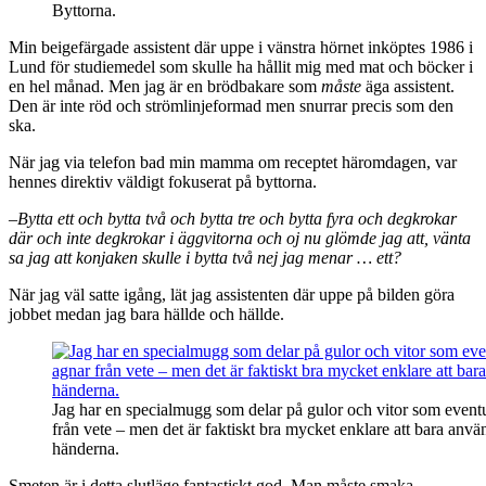
Byttorna.
Min beigefärgade assistent där uppe i vänstra hörnet inköptes 1986 i
Lund för studiemedel som skulle ha hållit mig med mat och böcker i
en hel månad. Men jag är en brödbakare som
måste
äga assistent.
Den är inte röd och strömlinjeformad men snurrar precis som den
ska.
När jag via telefon bad min mamma om receptet häromdagen, var
hennes direktiv väldigt fokuserat på byttorna.
–
Bytta ett och bytta två och bytta tre och bytta fyra och degkrokar
där och inte degkrokar i äggvitorna och oj nu glömde jag att, vänta
sa jag att konjaken skulle i bytta två nej jag menar … ett?
När jag väl satte igång, lät jag assistenten där uppe på bilden göra
jobbet medan jag bara hällde och hällde.
Jag har en specialmugg som delar på gulor och vitor som event
från vete – men det är faktiskt bra mycket enklare att bara anvä
händerna.
Smeten är i detta slutläge fantastiskt god. Man måste smaka.