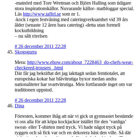
-matnörd med Tore Wretman och Björn Halling som tidigare
stora inspirationskällor. Nuvarande källor- matbloggar special.
Läs
http://www.taffel.se
som nr 1.
-kock i egen festvåning med cateringverksamhet vid 39 års
ålder (senaste 12 åren bara catering) -detta utan formell
kockutbildning
– nu sålt rörelsen
#
26 december 2011 22:28
Skogsgurra
Mera:
http://www.ehow.com/about_7228463_do-chefs-wear-
checkered-trousers_.html
Där får jag bekräftat det jag iakttagit sedan femtiotalet, att
europeiska kokar har blåvitrutiga byxor medan andra
nationaliteter har svartvitrutiga. Men fortfarande inget om var
traditionen uppstod.
#
26 december 2011 22:28
Dina
Förresten, kommer ihåg att när vi gick ut gymnasiet bestämde
vi oss alla för att köpa kockjackor istället för den ’vanliga’
sweat- eller T-shirten med tryck. Vi hade något tryck på
ryggen och så fick var och en dekorera bäst den ville. Så där