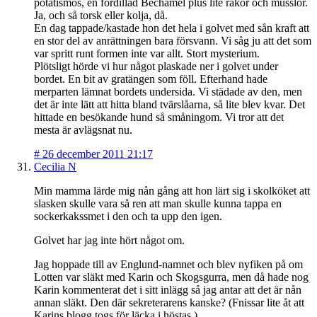
potatismos, en fördillad Béchamel plus lite räkor och musslor.
Ja, och så torsk eller kolja, då.
En dag tappade/kastade hon det hela i golvet med sån kraft att
en stor del av anrättningen bara försvann. Vi såg ju att det som
var spritt runt formen inte var allt. Stort mysterium.
Plötsligt hörde vi hur något plaskade ner i golvet under
bordet. En bit av gratängen som föll. Efterhand hade
merparten lämnat bordets undersida. Vi städade av den, men
det är inte lätt att hitta bland tvärslåarna, så lite blev kvar. Det
hittade en besökande hund så småningom. Vi tror att det
mesta är avlägsnat nu.
#
26 december 2011 21:17
Cecilia N
Min mamma lärde mig nån gång att hon lärt sig i skolköket att
slasken skulle vara så ren att man skulle kunna tappa en
sockerkakssmet i den och ta upp den igen.
Golvet har jag inte hört något om.
Jag hoppade till av Englund-namnet och blev nyfiken på om
Lotten var släkt med Karin och Skogsgurra, men då hade nog
Karin kommenterat det i sitt inlägg så jag antar att det är nån
annan släkt. Den där sekreterarens kanske? (Fnissar lite åt att
Karins blogg togs för läcka i höstas.)