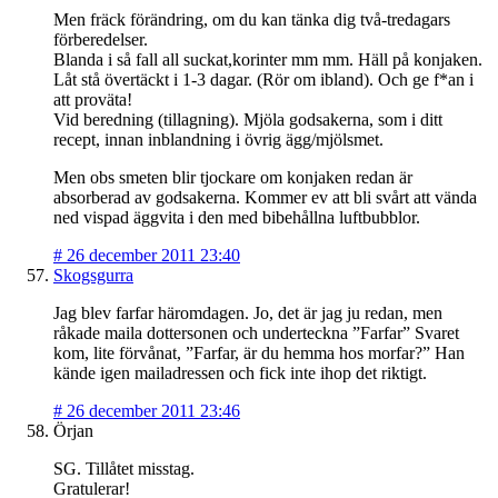
Men fräck förändring, om du kan tänka dig två-tredagars
förberedelser.
Blanda i så fall all suckat,korinter mm mm. Häll på konjaken.
Låt stå övertäckt i 1-3 dagar. (Rör om ibland). Och ge f*an i
att proväta!
Vid beredning (tillagning). Mjöla godsakerna, som i ditt
recept, innan inblandning i övrig ägg/mjölsmet.
Men obs smeten blir tjockare om konjaken redan är
absorberad av godsakerna. Kommer ev att bli svårt att vända
ned vispad äggvita i den med bibehållna luftbubblor.
#
26 december 2011 23:40
Skogsgurra
Jag blev farfar häromdagen. Jo, det är jag ju redan, men
råkade maila dottersonen och underteckna ”Farfar” Svaret
kom, lite förvånat, ”Farfar, är du hemma hos morfar?” Han
kände igen mailadressen och fick inte ihop det riktigt.
#
26 december 2011 23:46
Örjan
SG. Tillåtet misstag.
Gratulerar!