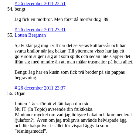
#
26 december 2011 22:51
bengt
Jag fick en morbror. Men först då morfar dog -89.
#
26 december 2011 23:31
Lotten Bergman
Själv klär jag mig i vitt när det serveras köttfärssås och har
svarta brallor när jag bakar. Till yttermera visso har jag ett
golv som suger i sig allt som spills och sedan inte släpper det
ifrån sig med mindre än att man målar trasmattor på hela alltet.
Bengt: Jag har en kusin som fick två bröder på sin pappas
begravning.
#
26 december 2011 23:37
Örjan
Lotten. Tack för att vi fått kapa din tråd.
Nu IT (In Topic) avseende din fruktkaka.
Påminner mycket om vad jag tidigare bakat och kommenterat
(julafton?). Även om jag troligtvis använde helvispade ägg
och lite bakpulver i stället för vispad äggvita som
”resningsmedel”.