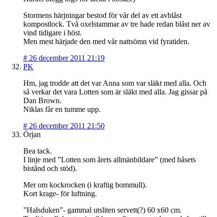
Stormens härjningar bestod för vår del av ett avblåst
kompostlock. Två oxelstammar av tre hade redan blåst ner av
vind tidigare i höst.
Men mest härjade den med vår nattsömn vid fyratiden.
#
26 december 2011 21:19
PK
Hm, jag trodde att det var Anna som var släkt med alla. Och
så verkar det vara Lotten som är släkt med alla. Jag gissar på
Dan Brown.
Niklas får en tumme upp.
#
26 december 2011 21:50
Örjan
Bea tack.
I linje med ”Lotten som årets allmänbildare” (med båsets
bistånd och stöd).
Mer om kockrocken (i kraftig bommull).
Kort krage- för luftning.
”Halsduken”- gammal utsliten servett(?) 60 x60 cm.