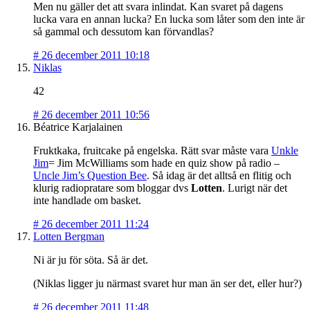
Men nu gäller det att svara inlindat. Kan svaret på dagens
lucka vara en annan lucka? En lucka som låter som den inte är
så gammal och dessutom kan förvandlas?
#
26 december 2011 10:18
Niklas
42
#
26 december 2011 10:56
Béatrice Karjalainen
Fruktkaka, fruitcake på engelska. Rätt svar måste vara
Unkle
Jim
= Jim McWilliams som hade en quiz show på radio –
Uncle Jim’s Question Bee
. Så idag är det alltså en flitig och
klurig radiopratare som bloggar dvs
Lotten
. Lurigt när det
inte handlade om basket.
#
26 december 2011 11:24
Lotten Bergman
Ni är ju för söta. Så är det.
(Niklas ligger ju närmast svaret hur man än ser det, eller hur?)
#
26 december 2011 11:48