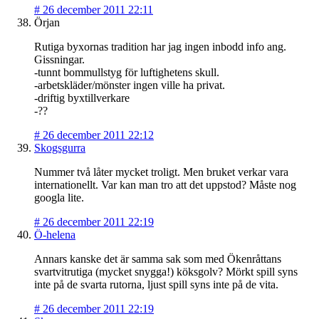
#
26 december 2011 22:11
Örjan
Rutiga byxornas tradition har jag ingen inbodd info ang.
Gissningar.
-tunnt bommullstyg för luftighetens skull.
-arbetskläder/mönster ingen ville ha privat.
-driftig byxtillverkare
-??
#
26 december 2011 22:12
Skogsgurra
Nummer två låter mycket troligt. Men bruket verkar vara
internationellt. Var kan man tro att det uppstod? Måste nog
googla lite.
#
26 december 2011 22:19
Ö-helena
Annars kanske det är samma sak som med Ökenråttans
svartvitrutiga (mycket snygga!) köksgolv? Mörkt spill syns
inte på de svarta rutorna, ljust spill syns inte på de vita.
#
26 december 2011 22:19