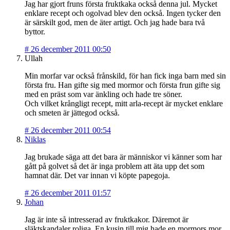
Jag har gjort fruns första fruktkaka också denna jul. Mycket
enklare recept och ogolvad blev den också. Ingen tycker den
är särskilt god, men de äter artigt. Och jag hade bara två
byttor.
#
26 december 2011 00:50
Ullah
Min morfar var också frånskild, för han fick inga barn med sin
första fru. Han gifte sig med mormor och första frun gifte sig
med en präst som var änkling och hade tre söner.
Och vilket krångligt recept, mitt arla-recept är mycket enklare
och smeten är jättegod också.
#
26 december 2011 00:54
Niklas
Jag brukade säga att det bara är människor vi känner som har
gått på golvet så det är inga problem att äta upp det som
hamnat där. Det var innan vi köpte papegoja.
#
26 december 2011 01:57
Johan
Jag är inte så intresserad av fruktkakor. Däremot är
släktskandaler roliga. En kusin till mig hade en mormors mor,