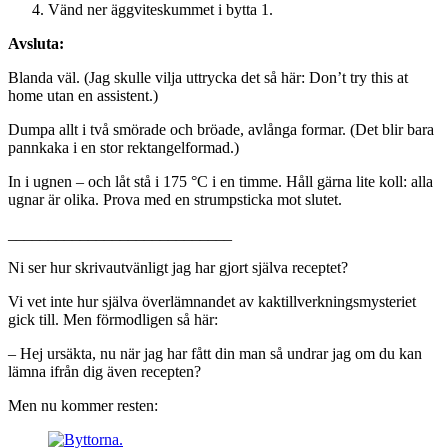
Vänd ner äggviteskummet i bytta 1.
Avsluta:
Blanda väl. (Jag skulle vilja uttrycka det så här: Don’t try this at
home utan en assistent.)
Dumpa allt i två smörade och bröade, avlånga formar. (Det blir bara
pannkaka i en stor rektangelformad.)
In i ugnen – och låt stå i 175 °C i en timme. Håll gärna lite koll: alla
ugnar är olika. Prova med en strumpsticka mot slutet.
____________________________
Ni ser hur skrivautvänligt jag har gjort själva receptet?
Vi vet inte hur själva överlämnandet av kaktillverkningsmysteriet
gick till. Men förmodligen så här:
– Hej ursäkta, nu när jag har fått din man så undrar jag om du kan
lämna ifrån dig även recepten?
Men nu kommer resten: