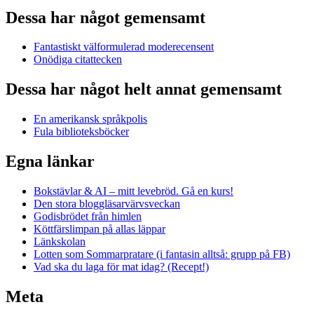
Dessa har något gemensamt
Fantastiskt välformulerad moderecensent
Onödiga citattecken
Dessa har något helt annat gemensamt
En amerikansk språkpolis
Fula biblioteksböcker
Egna länkar
Bokstävlar & AI – mitt levebröd. Gå en kurs!
Den stora bloggläsarvärvsveckan
Godisbrödet från himlen
Köttfärslimpan på allas läppar
Länkskolan
Lotten som Sommarpratare (i fantasin alltså: grupp på FB)
Vad ska du laga för mat idag? (Recept!)
Meta