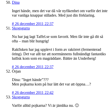
Dina
Inget hände, men det var då vår nyfikenhet om varför det inte
var vanliga knappar stillades. Med just din förklaring.
#
26 december 2011 22:37
Skogsgurra
Nu har jag lagt Taffel.se som favorit. Men får inte gå dit så
ofta – man blir hungrig!
Rakfisken har jag upplevt i form av rakörret (fermenterad
öring). Det var allt tur att norrmännens fullständigt fantastiks
lutfisk kom som en magräddare. Bättre än Underberg!
#
26 december 2011 22:37
Örjan
Dina: ”Inget hände”???
Men pojkarna kom på hur lätt det var att öppna…?
#
26 december 2011 22:42
Skogsgurra
Varför alltid pojkarna? Vi är jämlika nu. 🙂