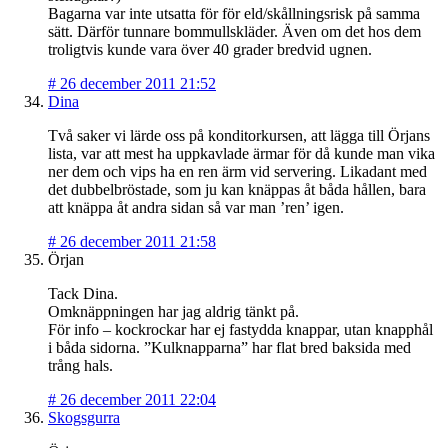
Bagarna var inte utsatta för för eld/skållningsrisk på samma
sätt. Därför tunnare bommullskläder. Även om det hos dem
troligtvis kunde vara över 40 grader bredvid ugnen.
#
26 december 2011 21:52
Dina
Två saker vi lärde oss på konditorkursen, att lägga till Örjans
lista, var att mest ha uppkavlade ärmar för då kunde man vika
ner dem och vips ha en ren ärm vid servering. Likadant med
det dubbelbröstade, som ju kan knäppas åt båda hållen, bara
att knäppa åt andra sidan så var man ’ren’ igen.
#
26 december 2011 21:58
Örjan
Tack Dina.
Omknäppningen har jag aldrig tänkt på.
För info – kockrockar har ej fastydda knappar, utan knapphål
i båda sidorna. ”Kulknapparna” har flat bred baksida med
trång hals.
#
26 december 2011 22:04
Skogsgurra