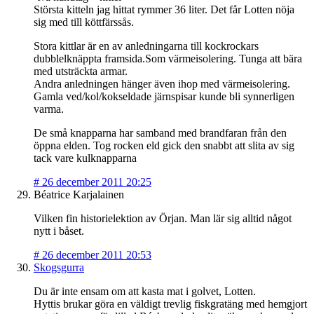
Största kitteln jag hittat rymmer 36 liter. Det får Lotten nöja
sig med till köttfärssås.
Stora kittlar är en av anledningarna till kockrockars
dubblelknäppta framsida.Som värmeisolering. Tunga att bära
med utsträckta armar.
Andra anledningen hänger även ihop med värmeisolering.
Gamla ved/kol/kokseldade järnspisar kunde bli synnerligen
varma.
De små knapparna har samband med brandfaran från den
öppna elden. Tog rocken eld gick den snabbt att slita av sig
tack vare kulknapparna
#
26 december 2011 20:25
Béatrice Karjalainen
Vilken fin historielektion av Örjan. Man lär sig alltid något
nytt i båset.
#
26 december 2011 20:53
Skogsgurra
Du är inte ensam om att kasta mat i golvet, Lotten.
Hyttis brukar göra en väldigt trevlig fiskgratäng med hemgjort