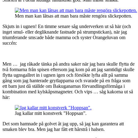
Men man kan låtsas att man bara måste rengöra slickepotten.
Skjuts in i ugnen! En timme senare såg underverken ut så här (och
inget smul- eller degliknande fastnade på strumpstickan), när jag
triumferande sms:ade både mamma och syster Orangeluvan om
succén:
Men … jag råkade tänka på andra saker när jag bara skulle flytta de
två formarna från spisen eftersom jag kom på att jag samtidigt skulle
flytta ugnsgallret in i ugnen igen och försökte lyfta allt på samma
gång som jag hanterade grytlapparna och svarade på en fråga som
ett barn just då ställde om Bakuganarnas förvandlingsförmåga i
kombination med kylskåpsmagneter. Och vips … såg kakorna ut så
här:
Jag kallar mitt konstverk ”Hoppsan”.
Det som hamnade på golvet åt jag upp, så jag kan garantera att
smaken blev bra. Men jag har fått ett hårstrå i halsen.