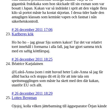
gigantisk fruktkaka som hon skickade till sin exman som var
bosatt i Japan. Kakan var så indränkt i sprit att den vägde flera
kilo så portot måste ha kostat skjortan. I dessa tider hade den
antagligen klassats som kemiskt vapen och fastnat i nån
säkerhetskontroll.
#
26 december 2011 17:06
Karlbergs kök
Ho ho ho – jag gissar Sju sorters kakor! Tur det var relativt
torrt innehåll i formarna i alla fall, jag har gjort samma trick
med en saftig köttfärspaj.
#
26 december 2011 18:25
Béatrice Karjalainen
@Luleå-Anna (som i mitt huvud heter Lule-Anna så jag får
alltid backa och stoppa dit ett å) för att inte tala om
speitsmugglingen som måste ha skett med den där kakan,
utanför EU och allt.
#
26 december 2011 18:29
Lotten Bergman
Ojojoj, kolla vilken jättebamsing till äggseparator Örjan kände