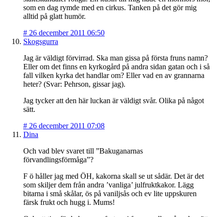
som en dag rymde med en cirkus. Tanken på det gör mig
alltid på glatt humör.
#
26 december 2011 06:50
Skogsgurra
Jag är väldigt förvirrad. Ska man gissa på första fruns namn?
Eller om det finns en kyrkogård på andra sidan gatan och i så
fall vilken kyrka det handlar om? Eller vad en av grannarna
heter? (Svar: Pehrson, gissar jag).
Jag tycker att den här luckan är väldigt svår. Olika på något
sätt.
#
26 december 2011 07:08
Dina
Och vad blev svaret till ”Bakuganarnas
förvandlingsförmåga”?
F ö håller jag med ÖH, kakorna skall se ut sådär. Det är det
som skiljer dem från andra ’vanliga’ julfruktkakor. Lägg
bitarna i små skålar, ös på vaniljsås och ev lite uppskuren
färsk frukt och hugg i. Mums!