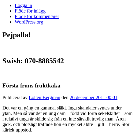
Logga in
Flöde för inlägg
Flöde för kommentarer
WordPress.org
Pejpalla!
Swish: 070-8885542
Första fruns fruktkaka
Publicerat av
Lotten Bergman
den
26 december 2011 00:01
Det var en gång en gammal släkt. Inga skandaler syntes under
ytan. Men så var det en ung dam – född vid förra sekelskiftet – som
i relativt unga år skilde sig från en inte särskilt trevlig man. Åren
gick, och plötsligt träffade hon en mycket äldre – gift – herre. Stor
kärlek uppstod.