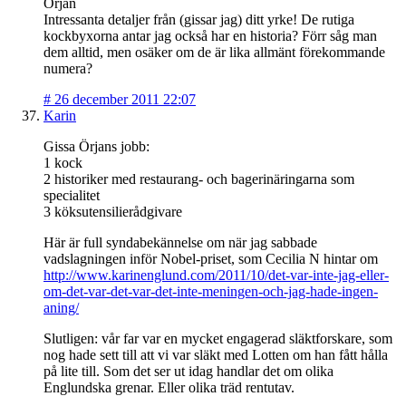
Örjan
Intressanta detaljer från (gissar jag) ditt yrke! De rutiga
kockbyxorna antar jag också har en historia? Förr såg man
dem alltid, men osäker om de är lika allmänt förekommande
numera?
#
26 december 2011 22:07
Karin
Gissa Örjans jobb:
1 kock
2 historiker med restaurang- och bagerinäringarna som
specialitet
3 köksutensilierådgivare
Här är full syndabekännelse om när jag sabbade
vadslagningen inför Nobel-priset, som Cecilia N hintar om
http://www.karinenglund.com/2011/10/det-var-inte-jag-eller-
om-det-var-det-var-det-inte-meningen-och-jag-hade-ingen-
aning/
Slutligen: vår far var en mycket engagerad släktforskare, som
nog hade sett till att vi var släkt med Lotten om han fått hålla
på lite till. Som det ser ut idag handlar det om olika
Englundska grenar. Eller olika träd rentutav.