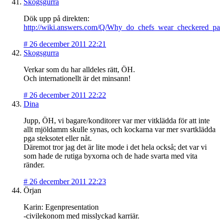
Skogsgurra
Dök upp på direkten:
http://wiki.answers.com/Q/Why_do_chefs_wear_checkered_pa
#
26 december 2011 22:21
Skogsgurra
Verkar som du har alldeles rätt, ÖH.
Och internationellt är det minsann!
#
26 december 2011 22:22
Dina
Jupp, ÖH, vi bagare/konditorer var mer vitklädda för att inte
allt mjöldamm skulle synas, och kockarna var mer svartklädda
pga steksotet eller nåt.
Däremot tror jag det är lite mode i det hela också; det var vi
som hade de rutiga byxorna och de hade svarta med vita
ränder.
#
26 december 2011 22:23
Örjan
Karin: Egenpresentation
-civilekonom med misslyckad karriär.