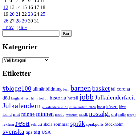
5
6
7
8
9
10
11
12
13
14
15
16
17
18
19
20
21
22
23
24
25
26
27
28
29
30
31
« nov
jan »
Sök
Kategorier
Kategorier
Etiketter
barnen
#blogg100
basket
allmänbildning
corona
bil
barn
jobb
Julkalenderfacit
historia
död
hotell
England
fest
film
fotboll
Julkalendern
kåseri
julkalendern 2021
Julkalendern 2024
konst
lifvet
nostalgi
minnen
minne
mat
Lund
mode
ord
musik
radio
museum
recept
resa
språk
sommar
reklam
sekrutt
skola
språkpolis
Stockholm
svenska
tåg
USA
tips