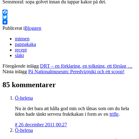
Sensmoral: sopa golvet innan du tappar kakor på det.
Facebook
Twitter
Publicerat i
Bloggen
minnen
pappakaka
recept
släkt
Föregående inlägg
DRT – en förklaring, en tolkning, ett förslag …
Nästa inlägg
På Nationalmuseum: Peredvizjniki och ett scoop!
85 kommentarer
Ö-helena
Nu är det bara att hålla god min och låtsas som om du hela
tiden hade tänkt servera fruktkakan i form av en
trifle
.
#
26 december 2011 00:27
Ö-helena