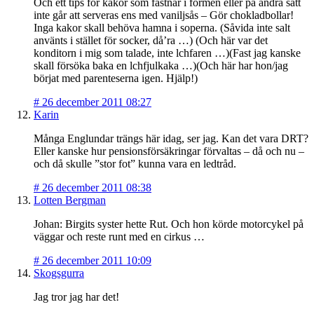
Och ett tips för kakor som fastnar i formen eller på andra sätt
inte går att serveras ens med vaniljsås – Gör chokladbollar!
Inga kakor skall behöva hamna i soperna. (Såvida inte salt
använts i stället för socker, då’ra …) (Och här var det
konditorn i mig som talade, inte lchfaren …)(Fast jag kanske
skall försöka baka en lchfjulkaka …)(Och här har hon/jag
börjat med parenteserna igen. Hjälp!)
#
26 december 2011 08:27
Karin
Många Englundar trängs här idag, ser jag. Kan det vara DRT?
Eller kanske hur pensionsförsäkringar förvaltas – då och nu –
och då skulle ”stor fot” kunna vara en ledtråd.
#
26 december 2011 08:38
Lotten Bergman
Johan: Birgits syster hette Rut. Och hon körde motorcykel på
väggar och reste runt med en cirkus …
#
26 december 2011 10:09
Skogsgurra
Jag tror jag har det!