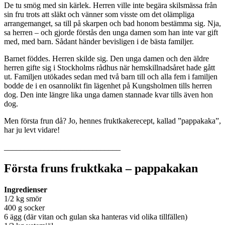
De tu smög med sin kärlek. Herren ville inte begära skilsmässa från
sin fru trots att släkt och vänner som visste om det olämpliga
arrangemanget, sa till på skarpen och bad honom bestämma sig. Nja,
sa herren – och gjorde förstås den unga damen som han inte var gift
med, med barn. Sådant händer bevisligen i de bästa familjer.
Barnet föddes. Herren skilde sig. Den unga damen och den äldre
herren gifte sig i Stockholms rådhus när hemskillnadsåret hade gått
ut. Familjen utökades sedan med två barn till och alla fem i familjen
bodde de i en osannolikt fin lägenhet på Kungsholmen tills herren
dog. Den inte längre lika unga damen stannade kvar tills även hon
dog.
Men första frun då? Jo, hennes fruktkakerecept, kallad ”pappakaka”,
har ju levt vidare!
_____________________________
Första fruns fruktkaka – pappakakan
Ingredienser
1/2 kg smör
400 g socker
6 ägg (där vitan och gulan ska hanteras vid olika tillfällen)