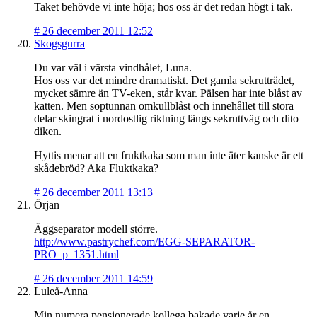
Taket behövde vi inte höja; hos oss är det redan högt i tak.
#
26 december 2011 12:52
Skogsgurra
Du var väl i värsta vindhålet, Luna.
Hos oss var det mindre dramatiskt. Det gamla sekrutträdet,
mycket sämre än TV-eken, står kvar. Pälsen har inte blåst av
katten. Men soptunnan omkullblåst och innehållet till stora
delar skingrat i nordostlig riktning längs sekruttväg och dito
diken.
Hyttis menar att en fruktkaka som man inte äter kanske är ett
skådebröd? Aka Fluktkaka?
#
26 december 2011 13:13
Örjan
Äggseparator modell större.
http://www.pastrychef.com/EGG-SEPARATOR-
PRO_p_1351.html
#
26 december 2011 14:59
Luleå-Anna
Min numera pensionerade kollega bakade varje år en