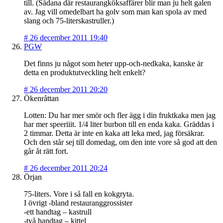
till. (Sådana där restaurangköksaffärer blir man ju helt galen
av. Jag vill omedelbart ha golv som man kan spola av med
slang och 75-literskastruller.)
#
26 december 2011 19:40
PGW
Det finns ju något som heter upp-och-nedkaka, kanske är
detta en produktutveckling helt enkelt?
#
26 december 2011 20:20
Ökenråttan
Lotten: Du har mer smör och fler ägg i din fruktkaka men jag
har mer speeriiit. 1/4 liter burbon till en enda kaka. Gräddas i
2 timmar. Detta är inte en kaka att leka med, jag försäkrar.
Och den står sej till domedag, om den inte vore så god att den
går åt rätt fort.
#
26 december 2011 20:24
Örjan
75-liters. Vore i så fall en kokgryta.
I övrigt -bland restauranggrossister
-ett handtag – kastrull
-två handtag – kittel