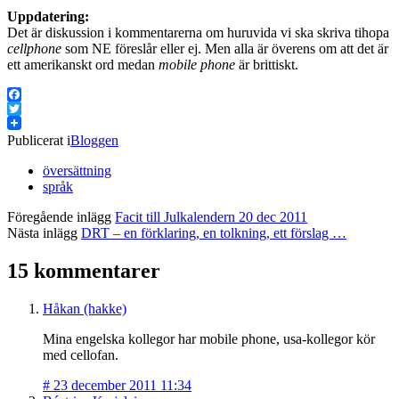
Uppdatering:
Det är diskussion i kommentarerna om huruvida vi ska skriva tihopa
cellphone
som NE föreslår eller ej. Men alla är överens om att det är
ett amerikanskt ord medan
mobile phone
är brittiskt.
Facebook
Twitter
Publicerat i
Bloggen
översättning
språk
Föregående inlägg
Facit till Julkalendern 20 dec 2011
Nästa inlägg
DRT – en förklaring, en tolkning, ett förslag …
15 kommentarer
Håkan (hakke)
Mina engelska kollegor har mobile phone, usa-kollegor kör
med cellofan.
#
23 december 2011 11:34