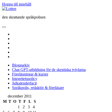
Hoppa till innehåll
Lotten
den skrattande språkpolisen
öppna
primär
twitter
meny
facebook
instagram
linkedin
rss
e-
post
Bloggarkiv
Chat GPT-utbildning för de skeptiska tvivlarna
Föreläsningar & kurser
Integritetspolicy
Julkalenderfacit
Språkpolis, redaktör & föreläsare
Sidopanel
december 2011
M
T
O
T
F
L
S
1
2
3
4