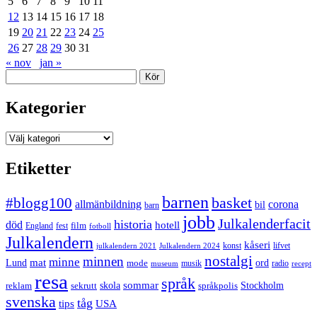
5
6
7
8
9
10
11
12
13
14
15
16
17
18
19
20
21
22
23
24
25
26
27
28
29
30
31
« nov
jan »
Sök
Kategorier
Kategorier
Etiketter
barnen
#blogg100
basket
allmänbildning
corona
bil
barn
jobb
Julkalenderfacit
historia
död
hotell
England
fest
film
fotboll
Julkalendern
kåseri
julkalendern 2021
Julkalendern 2024
konst
lifvet
nostalgi
minnen
minne
mat
Lund
mode
ord
musik
radio
museum
recept
resa
språk
sommar
reklam
sekrutt
skola
språkpolis
Stockholm
svenska
tåg
USA
tips