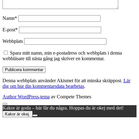
Namn*
E-post*
Webbplats
Spara mitt namn, min e-postadress och webbplats i denna
webbläsare till nästa gång jag skriver en kommentar.
Denna webbplats använder Akismet för att minska skräppost.
Lär
dig om hur din kommentarsdata bearbetas
.
Author WordPress-tema
av Compete Themes
Rulla
Kakor är goda – här får du några. Hoppas du är okej med det!
till
Kakor är okej.
toppen