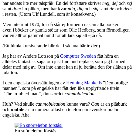
har andats lite mer talspråk. En del författare skriver
mej, dej
och
sej
samt
dom
i repliker, men har kvar
mig, dig
och
sig
samt
de
och
dem
i resten. (Utom Ulf Lundell, som är konsekvent.)
Men inte runt 1970, för då står ej-formen i nästan alla böcker —
även i böcker av gamla stötar som Olle Hedberg, som förmodligen
var en alltför gammal hund för att lära sig att ej:a då.
(Ett himla kursiverande blir det i sådana här texter.)
Jag har av Anders Lotsson på
Computer Sweden
fått höra en
alldeles fantastisk saga om just find and replace, som jag härmed
delar med mig av. Om inte annat kan ni ju berätta den för släkten på
julafton.
I den engelska översättningen av
Henning Mankells
”Den orolige
mannen”, som på engelska har fått den lika upplyftande titeln
”The troubled man”, finns ordet
canmobileation
.
Huh? Vad skulle
canmobileation
kunna vara?
Can
är en plåtburk
och
mobile
är ju numera oftast en telefon när svenskar pratar
engelska. Aha:
En snörtelefon förstås!