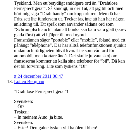
Tyskland. Men ett betydligt smidigare ord än ”Drahtlose
Fernsprechgerät”. Så smidigt, in der Tat, att jag till och med
hört mig säga ”Drahthandy” om kopparluren. Men då har
Fritz sett lite fundersam ut. Tycker jag inte att han har någon
anledning till. Ett språk som använder sådana ord som
”Schrumpfschlauch” utan att blinka ska bara vara glatt (skrev
glada först) att vi hjälper till med nyord.
Fransmännen säger ”portable” eller ”mobile”, ibland med ett
påhängt ”téléphone”. Där har alltså telefonfunktionen sjunkit
undan och rörligheten blivit kvar. Lite som vårt ord för
automobil, men kortare ändå. Det skulle ju vara skoj om
fransoserna kommer att kalla sina telefoner för ”bil”. Då kan
det bli förvirring. Lite som tyskens ”Öl”.
#
24 december 2011 06:47
Lotten Bergman
”Drahtlose Fernsprechgerät”!
Svensken:
– Öl?
Tysken:
– In meinem Auto, ja bitte.
Svensken:
– Ester! Den galne tysken vill ha ölen i bilen!