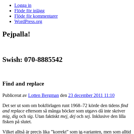
Logga in
Flöde för inlägg
Flöde för kommentarer
WordPress.org
Pejpalla!
Swish: 070-8885542
Find and replace
Publicerat av
Lotten Bergman
den
23 december 2011 11:10
Det ser ut som om bokförlagen runt 1968–72 körde den tidens
find
and replace
eftersom så många böcker som utgavs då inte skriver
mig, dig
och
sig
. Utan faktiskt
mej, dej
och
sej
. Inklusive den lilla
fisken på slutet.
Vilket alltså är precis lika ”korrekt” som ig-varianten, men som alltid