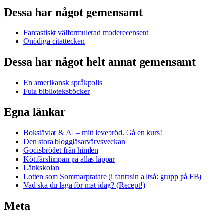
Dessa har något gemensamt
Fantastiskt välformulerad moderecensent
Onödiga citattecken
Dessa har något helt annat gemensamt
En amerikansk språkpolis
Fula biblioteksböcker
Egna länkar
Bokstävlar & AI – mitt levebröd. Gå en kurs!
Den stora bloggläsarvärvsveckan
Godisbrödet från himlen
Köttfärslimpan på allas läppar
Länkskolan
Lotten som Sommarpratare (i fantasin alltså: grupp på FB)
Vad ska du laga för mat idag? (Recept!)
Meta