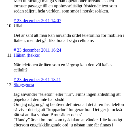
Med tillräckligt många sådan operationer förvandlas den
torraste passage till en upphovsrättsligt fristående text som
sedan säljer i hela världen, som smör i norskt solsken.
#
23 december 2011 14:07
Ullah
Det är sant att man kan använda ordet telefonino för mobilen i
Italien, men det går lika bra att säga cellulare.
#
23 december 2011 16:24
Håkan (hakke)
När telefonen är liten som en lårgrop kan den väl kallas
cellulit?
#
23 december 2011 18:11
Skogsgurra
Jag använder ”telefon” eller ”lur”. Finns ingen anledning att
påpeka att den inte har sladd.
Om jag någon gång behöver definiera att det är en fast telefon
så visar det sig att ”kopparlur” fungerar bra. Det ger ju också
rätt så antika vibbar. Bronsålder och så.
”Handy” är ett bra ord som tysktalare använder. Lite konstigt
eftersom engelskklingande ord ju nästan inte får finnas i