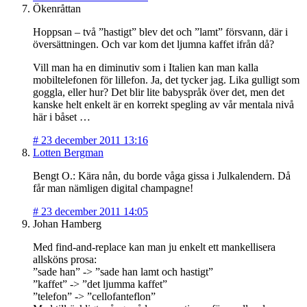
Ökenråttan
Hoppsan – två ”hastigt” blev det och ”lamt” försvann, där i
översättningen. Och var kom det ljumna kaffet ifrån då?
Vill man ha en diminutiv som i Italien kan man kalla
mobiltelefonen för lillefon. Ja, det tycker jag. Lika gulligt som
goggla, eller hur? Det blir lite babyspråk över det, men det
kanske helt enkelt är en korrekt spegling av vår mentala nivå
här i båset …
#
23 december 2011 13:16
Lotten Bergman
Bengt O.: Kära nån, du borde våga gissa i Julkalendern. Då
får man nämligen digital champagne!
#
23 december 2011 14:05
Johan Hamberg
Med find-and-replace kan man ju enkelt ett mankellisera
allsköns prosa:
”sade han” -> ”sade han lamt och hastigt”
”kaffet” -> ”det ljumma kaffet”
”telefon” -> ”cellofanteflon”