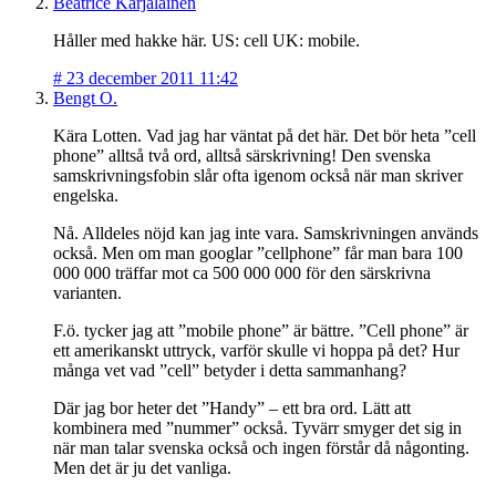
Béatrice Karjalainen
Håller med hakke här. US: cell UK: mobile.
#
23 december 2011 11:42
Bengt O.
Kära Lotten. Vad jag har väntat på det här. Det bör heta ”cell
phone” alltså två ord, alltså särskrivning! Den svenska
samskrivningsfobin slår ofta igenom också när man skriver
engelska.
Nå. Alldeles nöjd kan jag inte vara. Samskrivningen används
också. Men om man googlar ”cellphone” får man bara 100
000 000 träffar mot ca 500 000 000 för den särskrivna
varianten.
F.ö. tycker jag att ”mobile phone” är bättre. ”Cell phone” är
ett amerikanskt uttryck, varför skulle vi hoppa på det? Hur
många vet vad ”cell” betyder i detta sammanhang?
Där jag bor heter det ”Handy” – ett bra ord. Lätt att
kombinera med ”nummer” också. Tyvärr smyger det sig in
när man talar svenska också och ingen förstår då någonting.
Men det är ju det vanliga.