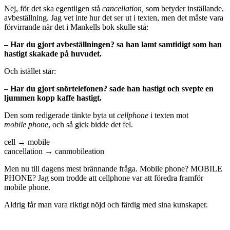
Nej, för det ska egentligen stå
cancellation,
som betyder inställande,
avbeställning. Jag vet inte hur det ser ut i texten, men det måste vara
förvirrande när det i Mankells bok skulle stå:
– Har du gjort avbeställningen? sa han lamt samtidigt som han
hastigt skakade på huvudet.
Och istället står:
– Har du gjort snörtelefonen? sade han hastigt och svepte en
ljummen kopp kaffe hastigt.
Den som redigerade tänkte byta ut
cellphone
i texten mot
mobile
phone
, och så gick bidde det fel.
cell → mobile
cancellation → canmobileation
Men nu till dagens mest brännande fråga. Mobile phone? MOBILE
PHONE? Jag som trodde att cellphone var att föredra framför
mobile phone.
Aldrig får man vara riktigt nöjd och färdig med sina kunskaper.