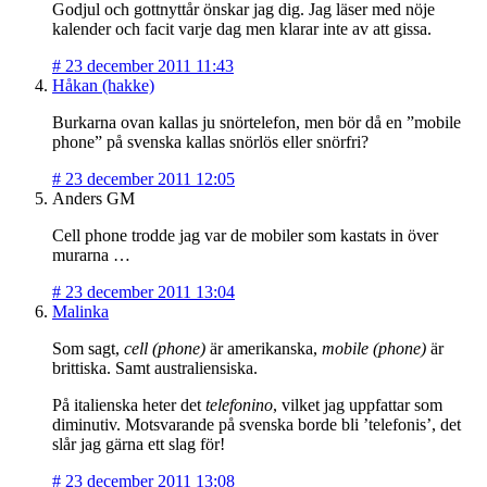
Godjul och gottnyttår önskar jag dig. Jag läser med nöje
kalender och facit varje dag men klarar inte av att gissa.
#
23 december 2011 11:43
Håkan (hakke)
Burkarna ovan kallas ju snörtelefon, men bör då en ”mobile
phone” på svenska kallas snörlös eller snörfri?
#
23 december 2011 12:05
Anders GM
Cell phone trodde jag var de mobiler som kastats in över
murarna …
#
23 december 2011 13:04
Malinka
Som sagt,
cell (phone)
är amerikanska,
mobile (phone)
är
brittiska. Samt australiensiska.
På italienska heter det
telefonino
, vilket jag uppfattar som
diminutiv. Motsvarande på svenska borde bli ’telefonis’, det
slår jag gärna ett slag för!
#
23 december 2011 13:08