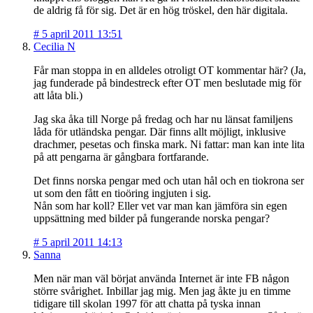
de aldrig få för sig. Det är en hög tröskel, den här digitala.
#
5 april 2011 13:51
Cecilia N
Får man stoppa in en alldeles otroligt OT kommentar här? (Ja,
jag funderade på bindestreck efter OT men beslutade mig för
att låta bli.)
Jag ska åka till Norge på fredag och har nu länsat familjens
låda för utländska pengar. Där finns allt möjligt, inklusive
drachmer, pesetas och finska mark. Ni fattar: man kan inte lita
på att pengarna är gångbara fortfarande.
Det finns norska pengar med och utan hål och en tiokrona ser
ut som den fått en tioöring ingjuten i sig.
Nån som har koll? Eller vet var man kan jämföra sin egen
uppsättning med bilder på fungerande norska pengar?
#
5 april 2011 14:13
Sanna
Men när man väl börjat använda Internet är inte FB någon
större svårighet. Inbillar jag mig. Men jag åkte ju en timme
tidigare till skolan 1997 för att chatta på tyska innan