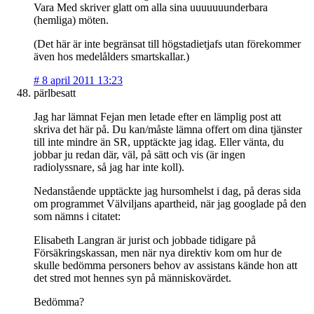
Vara Med skriver glatt om alla sina uuuuuuunderbara
(hemliga) möten.
(Det här är inte begränsat till högstadietjafs utan förekommer
även hos medelålders smartskallar.)
#
8 april 2011 13:23
pärlbesatt
Jag har lämnat Fejan men letade efter en lämplig post att
skriva det här på. Du kan/måste lämna offert om dina tjänster
till inte mindre än SR, upptäckte jag idag. Eller vänta, du
jobbar ju redan där, väl, på sätt och vis (är ingen
radiolyssnare, så jag har inte koll).
Nedanstående upptäckte jag hursomhelst i dag, på deras sida
om programmet Välviljans apartheid, när jag googlade på den
som nämns i citatet:
Elisabeth Langran är jurist och jobbade tidigare på
Försäkringskassan, men när nya direktiv kom om hur de
skulle bedömma personers behov av assistans kände hon att
det stred mot hennes syn på människovärdet.
Bedömma?