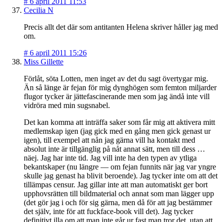
#
6 april 2011 11:53
Cecilia N
Precis allt det där som antitanten Helena skriver håller jag med
om.
#
6 april 2011 15:26
Miss Gillette
Förlåt, söta Lotten, men inget av det du sagt övertygar mig.
Än så länge är fejan för mig dynghögen som femton miljarder
flugor tycker är jättefascinerande men som jag ändå inte vill
vidröra med min sugsnabel.
Det kan komma att inträffa saker som får mig att aktivera mitt
medlemskap igen (jag gick med en gång men gick genast ur
igen), till exempel att nån jag gärna vill ha kontakt med
absolut inte är tillgänglig på nåt annat sätt, men till dess …
näej. Jag har inte tid. Jag vill inte ha den typen av ytliga
bekantskaper (nu längre — om fejan funnits när jag var yngre
skulle jag genast ha blivit beroende). Jag tycker inte om att det
tillämpas censur. Jag gillar inte att man automatiskt ger bort
upphovsrätten till bildmaterial och annat som man lägger upp
(det gör jag i och för sig gärna, men då för att jag bestämmer
det själv, inte för att fuckface-book vill det). Jag tycker
definitivt illa om att man inte går ur fast man tror det, utan att