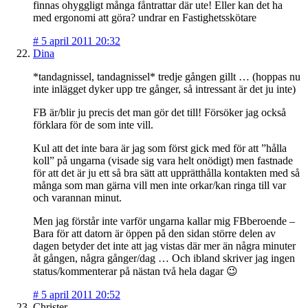
finnas ohyggligt många fåntrattar där ute! Eller kan det ha
med ergonomi att göra? undrar en Fastighetsskötare
#
5 april 2011 20:32
Dina
*tandagnissel, tandagnissel* tredje gången gillt … (hoppas nu
inte inlägget dyker upp tre gånger, så intressant är det ju inte)
FB är/blir ju precis det man gör det till! Försöker jag också
förklara för de som inte vill.
Kul att det inte bara är jag som först gick med för att ”hålla
koll” på ungarna (visade sig vara helt onödigt) men fastnade
för att det är ju ett så bra sätt att upprätthålla kontakten med så
många som man gärna vill men inte orkar/kan ringa till var
och varannan minut.
Men jag förstår inte varför ungarna kallar mig FBberoende –
Bara för att datorn är öppen på den sidan större delen av
dagen betyder det inte att jag vistas där mer än några minuter
åt gången, några gånger/dag … Och ibland skriver jag ingen
status/kommenterar på nästan två hela dagar 😉
#
5 april 2011 20:52
Christer