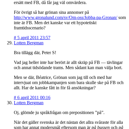
ersätt med FB, då får jag väl omvärdera.
För övrigt så har grönan sina annonser på
http://www.gronalund.com/sv/Om-oss/Jobba-pa-Gronan/
som
inte är FB. Men det kanske var ett hypotetiskt
framtidsscenario?
#
5 april 2011 23:57
Lotten Bergman
Bra tillägg där, Peter S!
Vad jag heller inte har berört är allt skräp på FB — tävlingar
och annat tidsödande trams. Men sådant kan man välja bort.
Men se där, Béatrice, Grönan som jag till och med har
intervjuat om jobbkampanjen som bara skulle ske på FB och
allt. Har de kanske fått in för få ansökningar?
#
6 april 2011 00:16
Lotten Bergman
Oj, glömde ju språkfrågan om prepositionen ”på”.
När det gäller svenska är det nästan det allra svåraste för alla
som har annat modersmål eftersom man är
på bussen
och
på