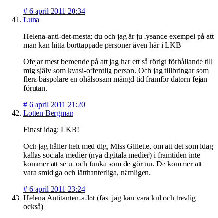
#
6 april 2011 20:34
Luna
Helena-anti-det-mesta; du och jag är ju lysande exempel på att
man kan hitta borttappade personer även här i LKB.
Ofejar mest beroende på att jag har ett så rörigt förhållande till
mig själv som kvasi-offentlig person. Och jag tillbringar som
flera båspolare en ohälsosam mängd tid framför datorn fejan
förutan.
#
6 april 2011 21:20
Lotten Bergman
Finast idag: LKB!
Och jag håller helt med dig, Miss Gillette, om att det som idag
kallas sociala medier (nya digitala medier) i framtiden inte
kommer att se ut och funka som de gör nu. De kommer att
vara smidiga och lätthanterliga, nämligen.
#
6 april 2011 23:24
Helena Antitanten-a-lot (fast jag kan vara kul och trevlig
också)