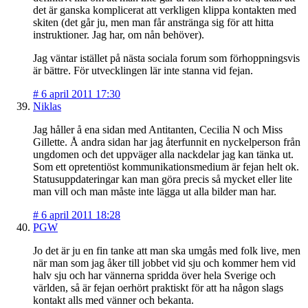
det är ganska komplicerat att verkligen klippa kontakten med
skiten (det går ju, men man får anstränga sig för att hitta
instruktioner. Jag har, om nån behöver).
Jag väntar istället på nästa sociala forum som förhoppningsvis
är bättre. För utvecklingen lär inte stanna vid fejan.
#
6 april 2011 17:30
Niklas
Jag håller å ena sidan med Antitanten, Cecilia N och Miss
Gillette. Å andra sidan har jag återfunnit en nyckelperson från
ungdomen och det uppväger alla nackdelar jag kan tänka ut.
Som ett opretentiöst kommunikationsmedium är fejan helt ok.
Statusuppdateringar kan man göra precis så mycket eller lite
man vill och man måste inte lägga ut alla bilder man har.
#
6 april 2011 18:28
PGW
Jo det är ju en fin tanke att man ska umgås med folk live, men
när man som jag åker till jobbet vid sju och kommer hem vid
halv sju och har vännerna spridda över hela Sverige och
världen, så är fejan oerhört praktiskt för att ha någon slags
kontakt alls med vänner och bekanta.