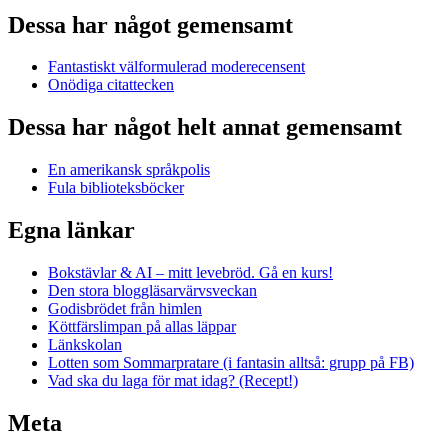
Dessa har något gemensamt
Fantastiskt välformulerad moderecensent
Onödiga citattecken
Dessa har något helt annat gemensamt
En amerikansk språkpolis
Fula biblioteksböcker
Egna länkar
Bokstävlar & AI – mitt levebröd. Gå en kurs!
Den stora bloggläsarvärvsveckan
Godisbrödet från himlen
Köttfärslimpan på allas läppar
Länkskolan
Lotten som Sommarpratare (i fantasin alltså: grupp på FB)
Vad ska du laga för mat idag? (Recept!)
Meta