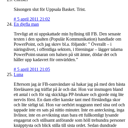
Säsongen slut för Uppsala Basket. Trist.
#
5 april 2011 21:02
En djefla man
Trevligt att ni uppskattade min hyllning till FB. Den senaste
texten i den spalten (Populär Kommunikation) handlade om
PowerPoint, och jag skrev bl.a. följande: ” Överallt – i
näringslivet, i offentliga sektorn, i föreningar – lägger talarna
PowerPoint-snaran om halsen på sitt ämne, dödar det och
håller upp kadavret för omvärlden.”
#
5 april 2011 21:05
Luna
Eftersom jag är FB-oanvändare så hakar jag på med den bästa
föreläsaren jag träffat på år och dar. Hon var insmugen bland
ett antal i och för sig skickliga PP-brukare och gjorde mig lite
nervös först. En dam eller kanske tant med förståndiga skor
och lite sirligt tal. Hon var oerhört noggrann med sina ord och
tappade inte en sats på nittio minuter. Inte en anteckning, inga
livlinor, inte en avvikning utan bara ett fullkomligt lysande
engagerat och stillsamt anförande som höll trehundra personer
knäpptysta och blick stilla till sista ordet. Sedan dundrade