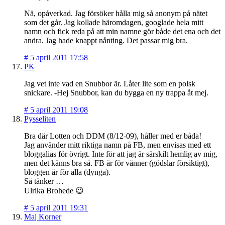
Nä, opåverkad. Jag försöker hålla mig så anonym på nätet
som det går. Jag kollade häromdagen, googlade hela mitt
namn och fick reda på att min namne gör både det ena och det
andra. Jag hade knappt nånting. Det passar mig bra.
#
5 april 2011 17:58
PK
Jag vet inte vad en Snubbor är. Låter lite som en polsk
snickare. -Hej Snubbor, kan du bygga en ny trappa åt mej.
#
5 april 2011 19:08
Pysseliten
Bra där Lotten och DDM (8/12-09), håller med er båda!
Jag använder mitt riktiga namn på FB, men envisas med ett
bloggalias för övrigt. Inte för att jag är särskilt hemlig av mig,
men det känns bra så. FB är för vänner (gödslar försiktigt),
bloggen är för alla (dynga).
Så tänker …
Ulrika Brohede 😉
#
5 april 2011 19:31
Maj Korner