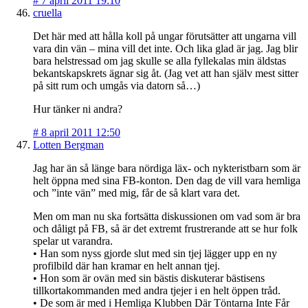
#
7 april 2011 19:10
cruella
Det här med att hålla koll på ungar förutsätter att ungarna vill
vara din vän – mina vill det inte. Och lika glad är jag. Jag blir
bara helstressad om jag skulle se alla fyllekalas min äldstas
bekantskapskrets ägnar sig åt. (Jag vet att han själv mest sitter
på sitt rum och umgås via datorn så…)
Hur tänker ni andra?
#
8 april 2011 12:50
Lotten Bergman
Jag har än så länge bara nördiga läx- och nykteristbarn som är
helt öppna med sina FB-konton. Den dag de vill vara hemliga
och ”inte vän” med mig, får de så klart vara det.
Men om man nu ska fortsätta diskussionen om vad som är bra
och dåligt på FB, så är det extremt frustrerande att se hur folk
spelar ut varandra.
• Han som nyss gjorde slut med sin tjej lägger upp en ny
profilbild där han kramar en helt annan tjej.
• Hon som är ovän med sin bästis diskuterar bästisens
tillkortakommanden med andra tjejer i en helt öppen tråd.
• De som är med i Hemliga Klubben Där Töntarna Inte Får