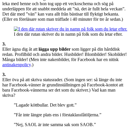
leka med henne och hon tog upp ett veckoschema och sög på
underläppen för att snabbt meddela att ”nä, det är fullt hela veckan”.
Det där med ”vän” kan vara allt från bästisar till flyktigt bekanta.
(Eller en föreläsare som man träffade i 40 minuter för tre år sedan.)
I den där rutan skriver du in namn på folk som du letar efter.
3.
Eller ägna dig åt att
lägga upp bilder
som ligger på din hårddisk
redan. Profilbild och andra bilder. Husbilder! Blombilder! Skobilder!
Många bilder! (Men inte nakenbilder, för Facebook har en nitisk
antinakenpolicy
.)
3.
Eller öva på att skriva statusrader. (Som ingen ser: så länge du inte
har Facebook-vänner är grundinställningen på Facebook-kontot att
bara Facebook-vännerna ser det som du skriver.) Vad kan man
skriva?
”Lagade köttbullar. Det blev gott.”
”Får inte längre plats ens i förstaklassfåtöljerna.”
”Nej, SAOL är inte samma sak som SAOB.”