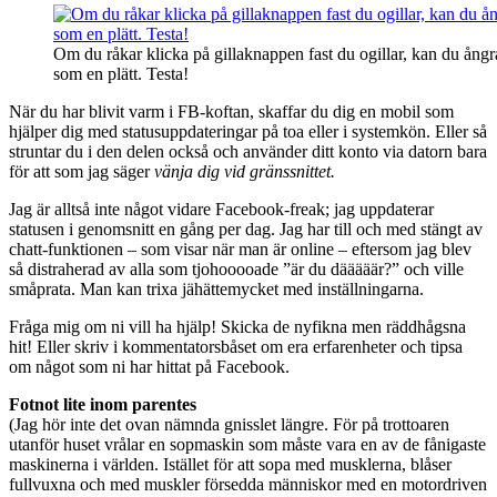
Om du råkar klicka på gillaknappen fast du ogillar, kan du ångra
som en plätt. Testa!
När du har blivit varm i FB-koftan, skaffar du dig en mobil som
hjälper dig med statusuppdateringar på toa eller i systemkön. Eller så
struntar du i den delen också och använder ditt konto via datorn bara
för att som jag säger
vänja dig vid gränssnittet.
Jag är alltså inte något vidare Facebook-freak; jag uppdaterar
statusen i genomsnitt en gång per dag. Jag har till och med stängt av
chatt-funktionen – som visar när man är online – eftersom jag blev
så distraherad av alla som tjohooooade ”är du dääääär?” och ville
småprata. Man kan trixa jähättemycket med inställningarna.
Fråga mig om ni vill ha hjälp! Skicka de nyfikna men räddhågsna
hit! Eller skriv i kommentatorsbåset om era erfarenheter och tipsa
om något som ni har hittat på Facebook.
Fotnot lite inom parentes
(Jag hör inte det ovan nämnda gnisslet längre. För på trottoaren
utanför huset vrålar en sopmaskin som måste vara en av de fånigaste
maskinerna i världen. Istället för att sopa med musklerna, blåser
fullvuxna och med muskler försedda människor med en motordriven