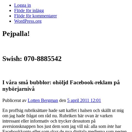
Logga in
Flöde för inlägg
Flöde för kommentarer
WordPress.org
Pejpalla!
Swish: 070-8885542
I våra små bubblor: ohöljd Facebook-reklam på
nybörjarnivå
Publicerat av
Lotten Bergman
den
5 april 2011 12:01
En proffsig rubriksättare hade satt kaffet i halsen och skällt ut mig
om jag hade frågat om råd nu. Rubriken här ovan är varken
intressant eller informativ och trycker dessutom på
aversionsknappen hos just dem som jag vill nå: alla som
inte
har
Facebookkonto eller som skyr de nya digitala medierna som pesten.