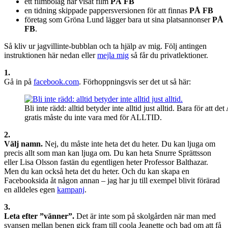
ett filmbolag har visat film
PÅ FB
en tidning skippade pappersversionen för att finnas
PÅ FB
företag som Gröna Lund lägger bara ut sina platsannonser
PÅ
FB
.
Så kliv ur jagvillinte-bubblan och ta hjälp av mig. Följ antingen
instruktionen här nedan eller
mejla mig
så får du privatlektioner.
1.
Gå in på
facebook.com
. Förhoppningsvis ser det ut så här:
Bli inte rädd: alltid betyder inte alltid just alltid. Bara för att 
gratis måste du inte vara med för ALLTID.
2.
Välj namn.
Nej, du måste inte heta det du heter. Du kan ljuga om
precis allt som man kan ljuga om. Du kan heta Snurre Sprättsson
eller Lisa Olsson fastän du egentligen heter Professor Balthazar.
Men du kan också heta det du heter. Och du kan skapa en
Facebooksida åt någon annan – jag har ju till exempel blivit förärad
en alldeles egen
kampanj
.
3.
Leta efter ”vänner”.
Det är inte som på skolgården när man med
svansen mellan benen gick fram till coola Jeanette och bad om att få