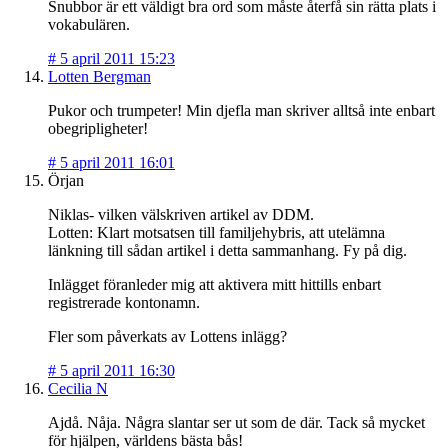
Snubbor är ett väldigt bra ord som måste återfå sin rätta plats i
vokabulären.
#
5 april 2011 15:23
Lotten Bergman
Pukor och trumpeter! Min djefla man skriver alltså inte enbart
obegripligheter!
#
5 april 2011 16:01
Örjan
Niklas- vilken välskriven artikel av DDM.
Lotten: Klart motsatsen till familjehybris, att utelämna
länkning till sådan artikel i detta sammanhang. Fy på dig.
Inlägget föranleder mig att aktivera mitt hittills enbart
registrerade kontonamn.
Fler som påverkats av Lottens inlägg?
#
5 april 2011 16:30
Cecilia N
Ajdå. Nåja. Några slantar ser ut som de där. Tack så mycket
för hjälpen, världens bästa bås!