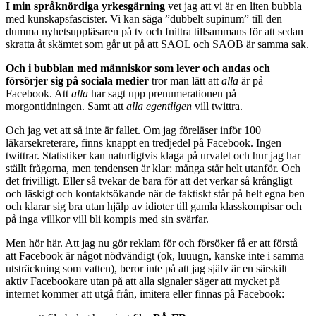
I min språknördiga yrkesgärning
vet jag att vi är en liten bubbla
med kunskapsfascister. Vi kan säga ”dubbelt supinum” till den
dumma nyhetsuppläsaren på tv och fnittra tillsammans för att sedan
skratta åt skämtet som går ut på att SAOL och SAOB är samma sak.
Och i bubblan med människor som lever och andas och
försörjer sig på sociala medier
tror man lätt att
alla
är på
Facebook. Att
alla
har sagt upp prenumerationen på
morgontidningen. Samt att
alla egentligen
vill twittra.
Och jag vet att så inte är fallet. Om jag föreläser inför 100
läkarsekreterare, finns knappt en tredjedel på Facebook. Ingen
twittrar. Statistiker kan naturligtvis klaga på urvalet och hur jag har
ställt frågorna, men tendensen är klar: många står helt utanför. Och
det frivilligt. Eller så tvekar de bara för att det verkar så krångligt
och läskigt och kontaktsökande när de faktiskt står på helt egna ben
och klarar sig bra utan hjälp av idioter till gamla klasskompisar och
på inga villkor vill bli kompis med sin svärfar.
Men hör här. Att jag nu gör reklam för och försöker få er att förstå
att Facebook är något nödvändigt (ok, luuugn, kanske inte i samma
utsträckning som vatten), beror inte på att jag själv är en särskilt
aktiv Facebookare utan på att alla signaler säger att mycket på
internet kommer att utgå från, imitera eller finnas på Facebook: