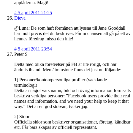
applåderna. Magi!
#
5 april 2011 21:25
Dieva
@Luna: De som haft förmånen att lyssna till Jane Gooddall
har mött precis det du beskriver. Får ni chansen att gå på ett av
hennes föredrag missa den inte!
#
5 april 2011 23:54
Peter S
Detta med olika företeelser på FB är lite rörigt, och har
ändrats ibland. Men åtminstone finns det just nu följande:
1) Personer/konton/personliga profiler (vacklande
terminologi)
Detta är något vars namn, bild och övrig information förutsätts
beskriva verkliga personer: ”Facebook users provide their real
names and information, and we need your help to keep it that
way.” Det är en god strävan, tycker jag.
2) Sidor
Officiella sidor som beskriver organisationer, företag, kändisar
etc. Får bara skapas av officiell representant.