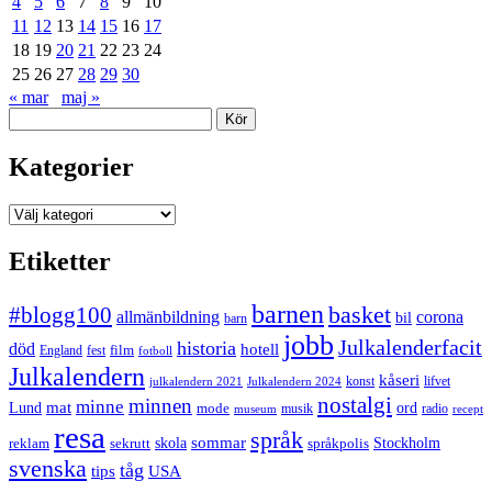
4
5
6
7
8
9
10
11
12
13
14
15
16
17
18
19
20
21
22
23
24
25
26
27
28
29
30
« mar
maj »
Sök
Kategorier
Kategorier
Etiketter
barnen
#blogg100
basket
allmänbildning
corona
bil
barn
jobb
Julkalenderfacit
historia
död
hotell
England
fest
film
fotboll
Julkalendern
kåseri
julkalendern 2021
Julkalendern 2024
konst
lifvet
nostalgi
minnen
minne
mat
Lund
mode
ord
musik
radio
museum
recept
resa
språk
sommar
reklam
sekrutt
skola
språkpolis
Stockholm
svenska
tåg
USA
tips