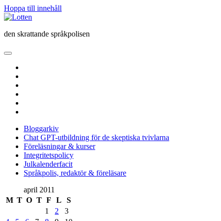
Hoppa till innehåll
Lotten
den skrattande språkpolisen
öppna
primär
twitter
meny
facebook
instagram
linkedin
rss
e-
post
Bloggarkiv
Chat GPT-utbildning för de skeptiska tvivlarna
Föreläsningar & kurser
Integritetspolicy
Julkalenderfacit
Språkpolis, redaktör & föreläsare
Sidopanel
april 2011
M
T
O
T
F
L
S
1
2
3