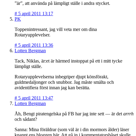
”är”, att använda på lämpligt ställe i andra stycket.
#
5 april 2011 13:17
PK
Toppenintressant, jag vill veta mer om dina
Rotaryupplevelser.
#
5 april 2011 13:36
Lotten Bergman
Tack, Niklas, är:et är härmed instoppat på ett i mitt tycke
lämpligt ställe.
Rotaryupplevelserna inbegriper djupt könsförakt,
guldmedaljonger och snubbor. Jag måste smälta och
avidentifiera först innan jag kan berätta.
#
5 april 2011 13:47
Lotten Bergman
Åh, Bengt piratengelska på FB har jag inte sett — är det
arrrh
och sådant?
Sanna: Mina föräldrar (som väl är i din mormors ålder) läser
knappt ens bloggen här. Att gå in i kommentatorsbåset skulle