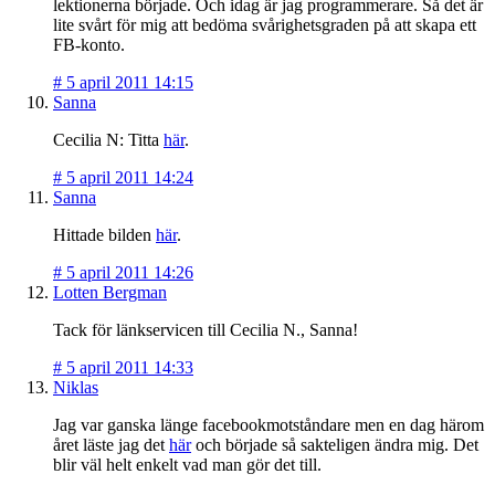
lektionerna började. Och idag är jag programmerare. Så det är
lite svårt för mig att bedöma svårighetsgraden på att skapa ett
FB-konto.
#
5 april 2011 14:15
Sanna
Cecilia N: Titta
här
.
#
5 april 2011 14:24
Sanna
Hittade bilden
här
.
#
5 april 2011 14:26
Lotten Bergman
Tack för länkservicen till Cecilia N., Sanna!
#
5 april 2011 14:33
Niklas
Jag var ganska länge facebookmotståndare men en dag härom
året läste jag det
här
och började så sakteligen ändra mig. Det
blir väl helt enkelt vad man gör det till.