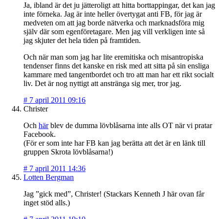
Ja, ibland är det ju jätteroligt att hitta borttappingar, det kan jag
inte förneka. Jag är inte heller övertygat anti FB, för jag är
medveten om att jag borde nätverka och marknadsföra mig
själv där som egenföretagare. Men jag vill verkligen inte så
jag skjuter det hela tiden på framtiden.
Och när man som jag har lite eremitiska och misantropiska
tendenser finns det kanske en risk med att sitta på sin ensliga
kammare med tangentbordet och tro att man har ett rikt socialt
liv. Det är nog nyttigt att anstränga sig mer, tror jag.
#
7 april 2011 09:16
Christer
Och
här
blev de dumma lövblåsarna inte alls OT när vi pratar
Facebook.
(För er som inte har FB kan jag berätta att det är en länk till
gruppen Skrota lövblåsarna!)
#
7 april 2011 14:36
Lotten Bergman
Jag ”gick med”, Christer! (Stackars Kenneth J här ovan får
inget stöd alls.)