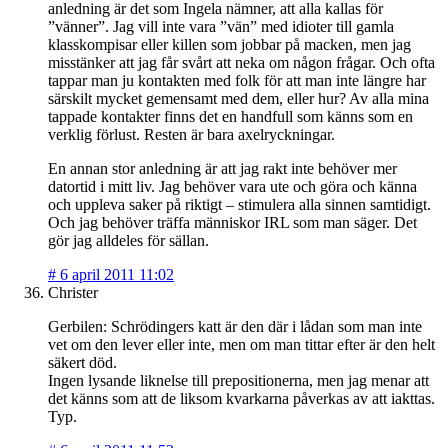
anledning är det som Ingela nämner, att alla kallas för
”vänner”. Jag vill inte vara ”vän” med idioter till gamla
klasskompisar eller killen som jobbar på macken, men jag
misstänker att jag får svårt att neka om någon frågar. Och ofta
tappar man ju kontakten med folk för att man inte längre har
särskilt mycket gemensamt med dem, eller hur? Av alla mina
tappade kontakter finns det en handfull som känns som en
verklig förlust. Resten är bara axelryckningar.
En annan stor anledning är att jag rakt inte behöver mer
datortid i mitt liv. Jag behöver vara ute och göra och känna
och uppleva saker på riktigt – stimulera alla sinnen samtidigt.
Och jag behöver träffa människor IRL som man säger. Det
gör jag alldeles för sällan.
#
6 april 2011 11:02
Christer
Gerbilen: Schrödingers katt är den där i lådan som man inte
vet om den lever eller inte, men om man tittar efter är den helt
säkert död.
Ingen lysande liknelse till prepositionerna, men jag menar att
det känns som att de liksom kvarkarna påverkas av att iakttas.
Typ.