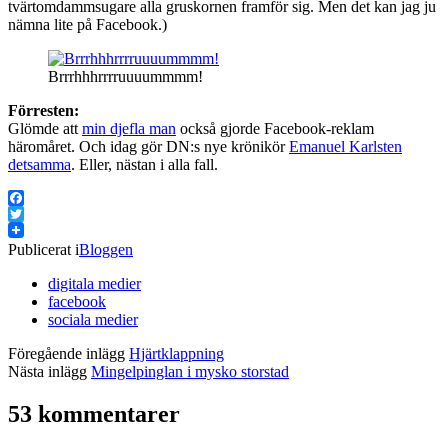
tvärtomdammsugare alla gruskornen framför sig. Men det kan jag ju
nämna lite på Facebook.)
Brrrhhhrrrruuuummmm!
Förresten:
Glömde att
min djefla man
också gjorde Facebook-reklam
häromåret. Och idag gör DN:s nye krönikör
Emanuel Karlsten
detsamma
. Eller, nästan i alla fall.
Facebook
Twitter
Publicerat i
Bloggen
digitala medier
facebook
sociala medier
Föregående inlägg
Hjärtklappning
Nästa inlägg
Mingelpinglan i mysko storstad
53 kommentarer