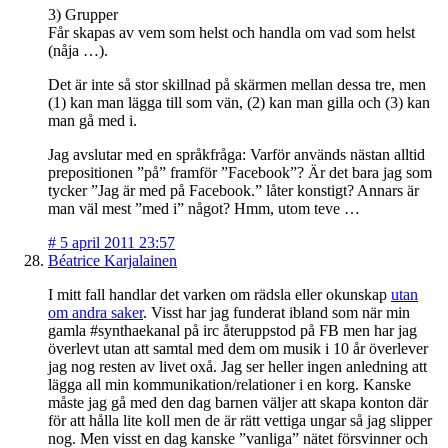
3) Grupper
Får skapas av vem som helst och handla om vad som helst
(nåja …).
Det är inte så stor skillnad på skärmen mellan dessa tre, men
(1) kan man lägga till som vän, (2) kan man gilla och (3) kan
man gå med i.
Jag avslutar med en språkfråga: Varför används nästan alltid
prepositionen ”på” framför ”Facebook”? Är det bara jag som
tycker ”Jag är med på Facebook.” låter konstigt? Annars är
man väl mest ”med i” något? Hmm, utom teve …
#
5 april 2011 23:57
Béatrice Karjalainen
I mitt fall handlar det varken om rädsla eller okunskap
utan
om andra saker
. Visst har jag funderat ibland som när min
gamla #synthaekanal på irc återuppstod på FB men har jag
överlevt utan att samtal med dem om musik i 10 år överlever
jag nog resten av livet oxå. Jag ser heller ingen anledning att
lägga all min kommunikation/relationer i en korg. Kanske
måste jag gå med den dag barnen väljer att skapa konton där
för att hålla lite koll men de är rätt vettiga ungar så jag slipper
nog. Men visst en dag kanske ”vanliga” nätet försvinner och