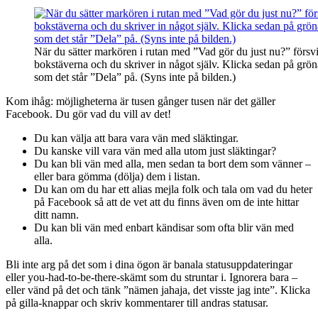
När du sätter markören i rutan med ”Vad gör du just nu?” försv
bokstäverna och du skriver in något själv. Klicka sedan på grö
som det står ”Dela” på. (Syns inte på bilden.)
Kom ihåg: möjligheterna är tusen gånger tusen när det gäller
Facebook. Du gör vad du vill av det!
Du kan välja att bara vara vän med släktingar.
Du kanske vill vara vän med alla utom just släktingar?
Du kan bli vän med alla, men sedan ta bort dem som vänner –
eller bara gömma (dölja) dem i listan.
Du kan om du har ett alias mejla folk och tala om vad du heter
på Facebook så att de vet att du finns även om de inte hittar
ditt namn.
Du kan bli vän med enbart kändisar som ofta blir vän med
alla.
Bli inte arg på det som i dina ögon är banala statusuppdateringar
eller you-had-to-be-there-skämt som du struntar i. Ignorera bara –
eller vänd på det och tänk ”nämen jahaja, det visste jag inte”. Klicka
på gilla-knappar och skriv kommentarer till andras statusar.