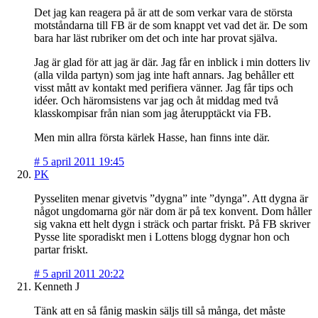
Det jag kan reagera på är att de som verkar vara de största
motståndarna till FB är de som knappt vet vad det är. De som
bara har läst rubriker om det och inte har provat själva.
Jag är glad för att jag är där. Jag får en inblick i min dotters liv
(alla vilda partyn) som jag inte haft annars. Jag behåller ett
visst mått av kontakt med perifiera vänner. Jag får tips och
idéer. Och häromsistens var jag och åt middag med två
klasskompisar från nian som jag återupptäckt via FB.
Men min allra första kärlek Hasse, han finns inte där.
#
5 april 2011 19:45
PK
Pysseliten menar givetvis ”dygna” inte ”dynga”. Att dygna är
något ungdomarna gör när dom är på tex konvent. Dom håller
sig vakna ett helt dygn i sträck och partar friskt. På FB skriver
Pysse lite sporadiskt men i Lottens blogg dygnar hon och
partar friskt.
#
5 april 2011 20:22
Kenneth J
Tänk att en så fånig maskin säljs till så många, det måste