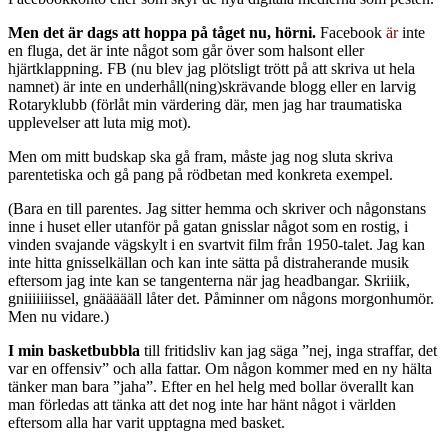
Men det är dags att hoppa på tåget nu, hörni.
Facebook
är
inte
en fluga, det är inte något som går över som halsont eller
hjärtklappning. FB (nu blev jag plötsligt trött på att skriva ut hela
namnet) är inte en underhåll(ning)skrävande blogg eller en larvig
Rotaryklubb (förlåt min värdering där, men jag har traumatiska
upplevelser att luta mig mot).
Men om mitt budskap ska gå fram, måste jag nog sluta skriva
parentetiska och gå pang på rödbetan med konkreta exempel.
(Bara en till parentes. Jag sitter hemma och skriver och någonstans
inne i huset eller utanför på gatan gnisslar något som en rostig, i
vinden svajande vägskylt i en svartvit film från 1950-talet. Jag kan
inte hitta gnisselkällan och kan inte sätta på distraherande musik
eftersom jag inte kan se tangenterna när jag headbangar. Skriiik,
gniiiiiiissel, gnäääääll låter det. Påminner om någons morgonhumör.
Men nu vidare.)
I min basketbubbla
till fritidsliv kan jag säga ”nej, inga straffar, det
var en offensiv” och alla fattar. Om någon kommer med en ny hälta
tänker man bara ”jaha”. Efter en hel helg med bollar överallt kan
man förledas att tänka att det nog inte har hänt något i världen
eftersom alla har varit upptagna med basket.