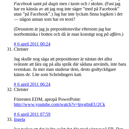
Facebook
samt
på dagis
men
i taxin
och
i skolan
. (Fast jag
har en känsla av att jag nog inte säger ”med på Facebook”
utan ”på Facebook”.) Jag har inte lyckats finna logiken i det
— någon annan som har en teori?
(Dessutom är jag ju prepositionsvilse eftersom jag har
norrbottniska i botten och då är man konstigt nog
på affärn
.)
#
6 april 2011 00:24
Christer
Jag skulle nog säga att prepositioner är nästan det allra
svåraste att lära sig på alla språk där sådana används, inte bara
svenskan. Ju mer man studerar dem, desto godtyckligare
känns de. Lite som Schrödingers katt.
#
6 april 2011 06:24
Christer
Förresten EDM, apropå PowerPoint:
http://www.youtube.com/watch?v=lpvgfmEU2Ck
#
6 april 2011 07:59
Ingela