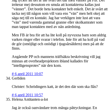
Jag tycker att det är lite svårt det där med vänner på FB. Det
irriterar mej dessutom en smula att kontakterna kallas just
”vänner”. Det borde heta kontakter helt enkelt. Det är svårt att
tacka nej till någon som vill vara ens ”vän” men helt okej att
säga nej till en kontakt. Jag har verkligen inte lust att vara
”vän” med varenda gammal granne eller skolkamrater som
man tappat kontakten med av nån anledning.
Men FB är bra för att ha lite koll på nyvuxna barn som aldrig
varken ringer eller svarar i telefon. Inte för att ha koll på vad
de gör (omöjligt och onödigt i tjugoårsåldern) men på att de
finns.
Angående PP och mannens träffsäkra beskrivning vill jag
minnas att overheadprojektorn ibland kallades för
”intelligensprotes” när den kom.
#
6 april 2011 10:07
Gerbilen
Christer: Schrödingers katt, är det den där som ska flås?
#
6 april 2011 10:57
Helena Antitanten-a-lot
Jag är också oanvändare trots många påtryckningar. En