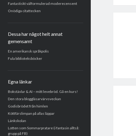
Fantastiskt välformulerad moderecensent
Onödiga citattecken
Dessa har något helt annat
gemensamt
En amerikansk språkpolis
Fula biblioteksböcker
Egna länkar
Bokstävlar & AI – mitt levebröd. Gå en kurs!
Den stora bloggläsarvärvsveckan
Godisbrödet från himlen
Köttfärslimpan på allas läppar
Länkskolan
Lotten som Sommarpratare (i fantasin alltså:
grupp på FB)