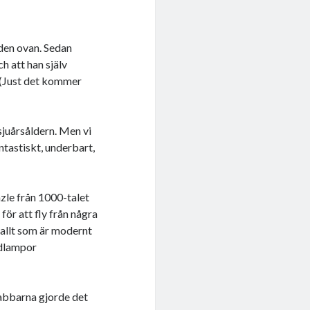
lden ovan. Sedan
h att han själv
. (Just det kommer
sjuårsåldern. Men vi
ntastiskt, underbart,
zle från 1000-talet
för att fly från några
t allt som är modernt
lödlampor
rabbarna gjorde det