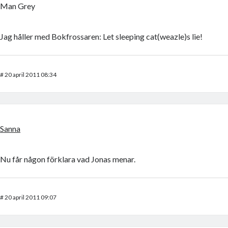
Man Grey
Jag håller med Bokfrossaren: Let sleeping cat(weazle)s lie!
#
20 april 2011 08:34
Sanna
Nu får någon förklara vad Jonas menar.
#
20 april 2011 09:07