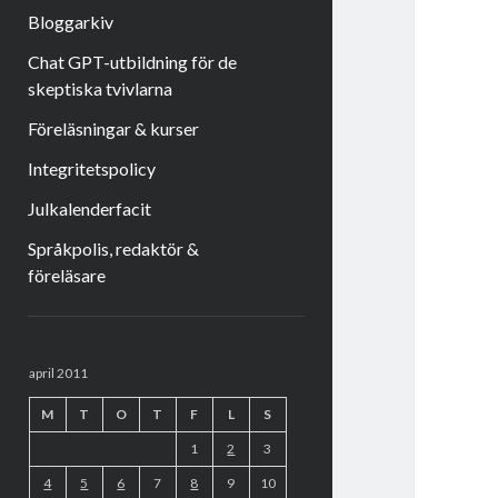
Bloggarkiv
Chat GPT-utbildning för de
skeptiska tvivlarna
Föreläsningar & kurser
Integritetspolicy
Julkalenderfacit
Språkpolis, redaktör &
föreläsare
Sidopanel
april 2011
M
T
O
T
F
L
S
1
2
3
4
5
6
7
8
9
10