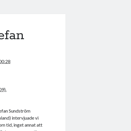
efan
 00:28
 Stefan Sundström
land) intervjuade vi
om tid, inget annat att