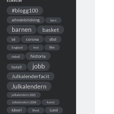
Etiketter
#blogg100
allmänbildning
barn
barnen
basket
corona
död
bil
film
England
fest
historia
fotboll
jobb
hotell
Julkalenderfacit
Julkalendern
julkalendern 2021
Julkalendern 2024
konst
kåseri
Lund
lifvet