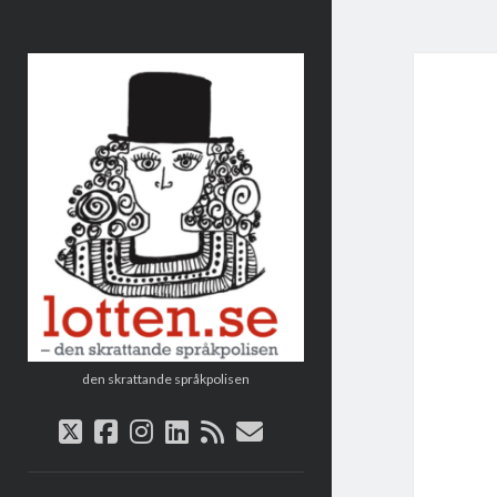
Lotten
den skrattande språkpolisen
twitter
facebook
instagram
linkedin
rss
e-
post