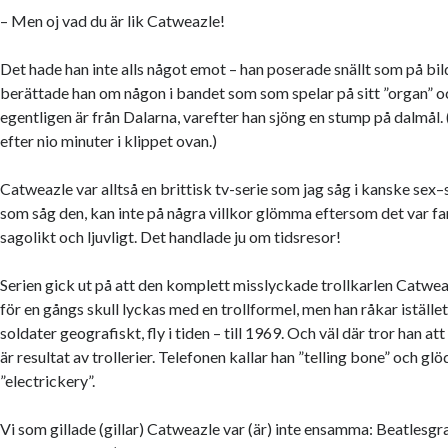
– Men oj vad du är lik Catweazle!
Det hade han inte alls något emot – han poserade snällt som på bi
berättade han om någon i bandet som som spelar på sitt ”organ” oc
egentligen är från Dalarna, varefter han sjöng en stump på dalmål
efter nio minuter i klippet ovan.)
Catweazle var alltså en brittisk tv-serie som jag såg i kanske sex–
som såg den, kan inte på några villkor glömma eftersom det var fa
sagolikt och ljuvligt. Det handlade ju om tidsresor!
Serien gick ut på att den komplett misslyckade trollkarlen Catwea
för en gångs skull lyckas med en trollformel, men han råkar istället 
soldater geografiskt, fly i tiden – till 1969. Och väl där tror han at
är resultat av trollerier. Telefonen kallar han ”telling bone” och g
”electrickery”.
Vi som gillade (gillar) Catweazle var (är) inte ensamma: Beatlesg