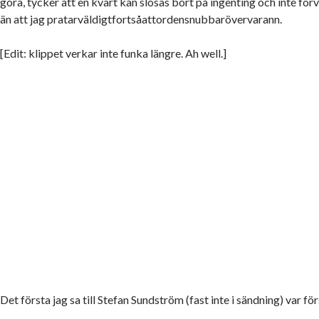
göra, tycker att en kvart kan slösas bort på ingenting och inte för
än att jag pratarväldigtfortsåattordensnubbarövervarann.
[Edit: klippet verkar inte funka längre. Ah well.]
Det första jag sa till Stefan Sundström (fast inte i sändning) var för