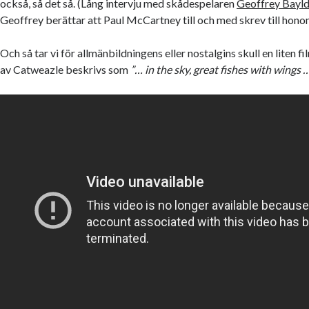
också, så det så. (Lång intervju med skådespelaren
Geoffrey Bayl
Geoffrey berättar att Paul McCartney till och med skrev till hono
Och så tar vi för allmänbildningens eller nostalgins skull en liten f
av Catweazle beskrivs som
”… in the sky, great fishes with wings 