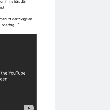
don
finns
här
, där
m.)
ilmsnutt där flygplan
… roaring …”
.