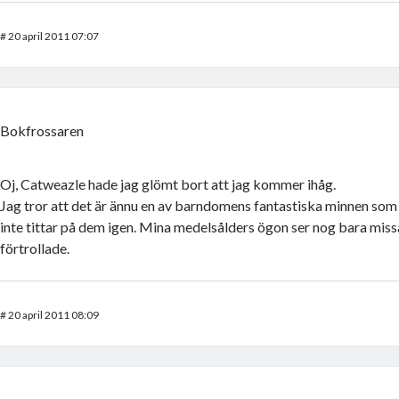
#
20 april 2011 07:07
Bokfrossaren
Oj, Catweazle hade jag glömt bort att jag kommer ihåg.
Jag tror att det är ännu en av barndomens fantastiska minnen som
inte tittar på dem igen. Mina medelsålders ögon ser nog bara miss
förtrollade.
#
20 april 2011 08:09