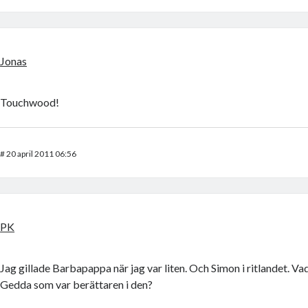
Jonas
Touchwood!
#
20 april 2011 06:56
PK
Jag gillade Barbapappa när jag var liten. Och Simon i ritlandet. Va
Gedda som var berättaren i den?