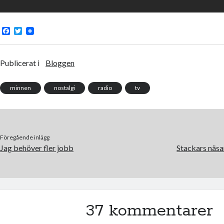
F
T
a
w
c
i
e
t
b
t
Publicerat i
Bloggen
o
e
o
r
k
minnen
nostalgi
radio
tv
Föregående inlägg
Jag behöver fler jobb
Stackars näsa
37 kommentarer