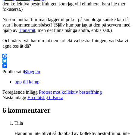
den kollektiva bestraffningen som jag vill eliminera, bara lite mer
fokuserat.)
Ni som undrar hur man lägger ut pdf:er på sin blogg kanske kan få
svar i kommentatorsbåset? (Själv humpar jag ut den på servern med
hjälp av
Transmit
, men det finns många andra, enkla sätt.)
Och när vi väl har utrotat den kollektiva bestraffningen, vad ska vi
ägna oss åt då?
Facebook
Twitter
Publicerat i
Bloggen
upp till kamp
Föregående inlägg
Protest mot kollektiv bestraffning
Nästa inlägg
En plötslig tidsresa
6 kommentarer
Tiila
Har ännu inte blivit så drabbad av kollektiv bestraffning, inte