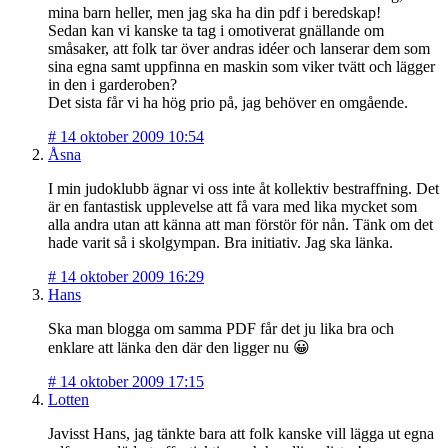
mina barn heller, men jag ska ha din pdf i beredskap!
Sedan kan vi kanske ta tag i omotiverat gnällande om
småsaker, att folk tar över andras idéer och lanserar dem som
sina egna samt uppfinna en maskin som viker tvätt och lägger
in den i garderoben?
Det sista får vi ha hög prio på, jag behöver en omgående.
#
14 oktober 2009 10:54
Åsna
I min judoklubb ägnar vi oss inte åt kollektiv bestraffning. Det
är en fantastisk upplevelse att få vara med lika mycket som
alla andra utan att känna att man förstör för nån. Tänk om det
hade varit så i skolgympan. Bra initiativ. Jag ska länka.
#
14 oktober 2009 16:29
Hans
Ska man blogga om samma PDF får det ju lika bra och
enklare att länka den där den ligger nu 😀
#
14 oktober 2009 17:15
Lotten
Javisst Hans, jag tänkte bara att folk kanske vill lägga ut egna