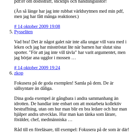
pdf:er om dödsstraff, sticktips och handlingslistor!
(Än så länge har jag inte rubbat världsrytmen med min pdf,
men jag har fått många reaktioner.)
#
14 oktober 2009 19:08
Pysseliten
Vad bra! Det är något galet när inte alla ungar vill vara med i
leken och jag har misströstat lite när barnen har slutat sina
sporter. "För att jag inte vill tävla" har varit argumentet, men
jag börjar ana ugglor i mossen …
#
14 oktober 2009 19:24
zkop
Fokusera på de goda exemplen! Samla på dem. De är
sällsyntare än dåliga.
Dina goda exempel är gångbara i andra sammanhang än
idrotten. De handlar inte enbart om att motarbeta kollektiv
bestraffning, utan om hur man blir en bra ledare och hur man
hjälper andra utvecklas. Hur man kan tänka som lärare,
förälder, chef, medmänniska …
Råd till en föreläsare, till exempel: Fokusera på de som är där!