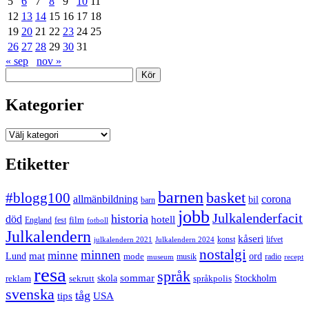
5
6
7
8
9
10
11
12
13
14
15
16
17
18
19
20
21
22
23
24
25
26
27
28
29
30
31
« sep
nov »
Sök
Kategorier
Kategorier
Etiketter
barnen
#blogg100
basket
allmänbildning
corona
bil
barn
jobb
Julkalenderfacit
historia
död
hotell
England
fest
film
fotboll
Julkalendern
kåseri
julkalendern 2021
Julkalendern 2024
konst
lifvet
nostalgi
minnen
minne
mat
Lund
mode
ord
musik
radio
museum
recept
resa
språk
sommar
reklam
sekrutt
skola
språkpolis
Stockholm
svenska
tåg
USA
tips