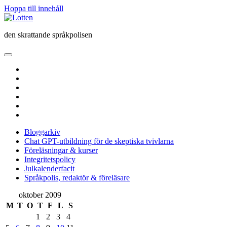
Hoppa till innehåll
Lotten
den skrattande språkpolisen
öppna
primär
twitter
meny
facebook
instagram
linkedin
rss
e-
post
Bloggarkiv
Chat GPT-utbildning för de skeptiska tvivlarna
Föreläsningar & kurser
Integritetspolicy
Julkalenderfacit
Språkpolis, redaktör & föreläsare
Sidopanel
oktober 2009
M
T
O
T
F
L
S
1
2
3
4