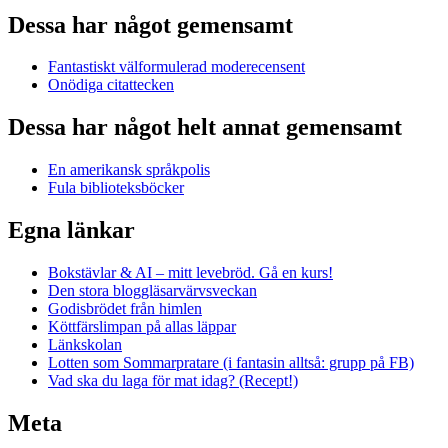
Dessa har något gemensamt
Fantastiskt välformulerad moderecensent
Onödiga citattecken
Dessa har något helt annat gemensamt
En amerikansk språkpolis
Fula biblioteksböcker
Egna länkar
Bokstävlar & AI – mitt levebröd. Gå en kurs!
Den stora bloggläsarvärvsveckan
Godisbrödet från himlen
Köttfärslimpan på allas läppar
Länkskolan
Lotten som Sommarpratare (i fantasin alltså: grupp på FB)
Vad ska du laga för mat idag? (Recept!)
Meta