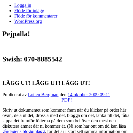
Logga in
Flöde för inlägg
Flöde för kommentarer
WordPress.org
Pejpalla!
Swish: 070-8885542
LÄGG UT! LÄGG UT! LÄGG UT!
Publicerat av
Lotten Bergman
den
14 oktober 2009 09:11
PDF!
Skriv ut dokumentet som kommer fram när du klickar på ordet här
ovan, dela ut det, drössla med det, blogga om det, länka till det, råka
tappa det framför fötterna på dem som behöver den mest och
diskutera ämnet där ni kommer åt. (Ni som har ont om tid kan läsa
gårdagens blogginlägg
, för det är i stort sett samma information om