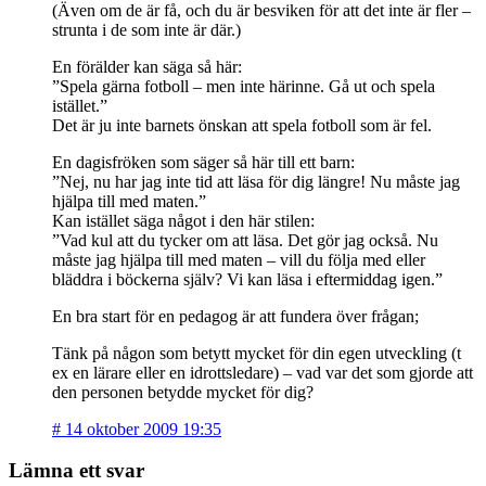
(Även om de är få, och du är besviken för att det inte är fler –
strunta i de som inte är där.)
En förälder kan säga så här:
”Spela gärna fotboll – men inte härinne. Gå ut och spela
istället.”
Det är ju inte barnets önskan att spela fotboll som är fel.
En dagisfröken som säger så här till ett barn:
”Nej, nu har jag inte tid att läsa för dig längre! Nu måste jag
hjälpa till med maten.”
Kan istället säga något i den här stilen:
”Vad kul att du tycker om att läsa. Det gör jag också. Nu
måste jag hjälpa till med maten – vill du följa med eller
bläddra i böckerna själv? Vi kan läsa i eftermiddag igen.”
En bra start för en pedagog är att fundera över frågan;
Tänk på någon som betytt mycket för din egen utveckling (t
ex en lärare eller en idrottsledare) – vad var det som gjorde att
den personen betydde mycket för dig?
#
14 oktober 2009 19:35
Lämna ett svar