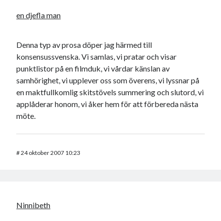
en djefla man
Denna typ av prosa döper jag härmed till
konsensussvenska. Vi samlas, vi pratar och visar
punktlistor på en filmduk, vi vårdar känslan av
samhörighet, vi upplever oss som överens, vi lyssnar på
en maktfullkomlig skitstövels summering och slutord, vi
applåderar honom, vi åker hem för att förbereda nästa
möte.
#
24 oktober 2007 10:23
Ninnibeth