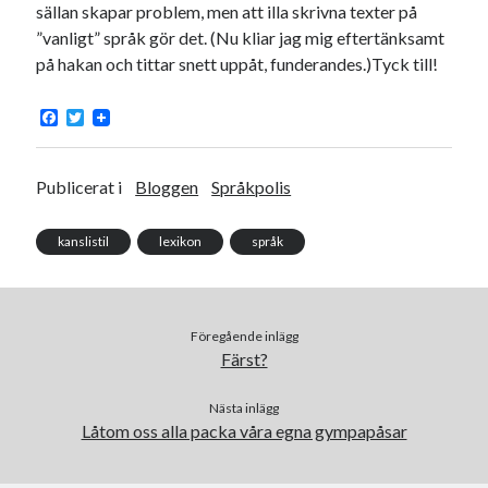
Godisbrödet från himlen
sällan skapar problem, men att illa skrivna texter på
Köttfärslimpan på allas läppar
”vanligt” språk gör det. (Nu kliar jag mig eftertänksamt
Länkskolan
på hakan och tittar snett uppåt, funderandes.)Tyck till!
Lotten som Sommarpratare (i fantasin alltså: grupp på FB)
Vad ska du laga för mat idag? (Recept!)
F
T
a
w
c
i
e
t
b
t
Publicerat i
Bloggen
Språkpolis
Meta
o
e
o
r
Logga in
k
kanslistil
lexikon
språk
Flöde för inlägg
Flöde för kommentarer
WordPress.org
Föregående inlägg
Färst?
Nästa inlägg
Låtom oss alla packa våra egna gympapåsar
Pejpalla!