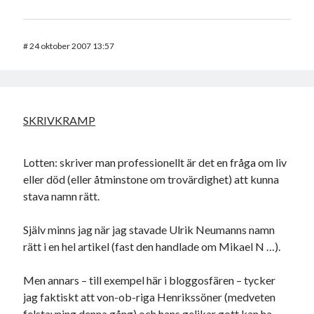
#
24 oktober 2007 13:57
SKRIVKRAMP
Lotten: skriver man professionellt är det en fråga om liv
eller död (eller åtminstone om trovärdighet) att kunna
stava namn rätt.
Själv minns jag när jag stavade Ulrik Neumanns namn
rätt i en hel artikel (fast den handlade om Mikael N …).
Men annars – till exempel här i bloggosfären – tycker
jag faktiskt att von-ob-riga Henrikssöner (medveten
felstavning denna gång) och hans gelikar gott kan ha