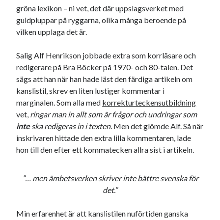
gröna lexikon – ni vet, det där uppslagsverket med
USA
guldpluppar på ryggarna, olika många beroende på
vilken upplaga det är.
Dessa har något gemensamt
Salig Alf Henrikson jobbade extra som korrläsare och
redigerare på Bra Böcker på 1970- och 80-talen. Det
Fantastiskt välformulerad moderecensent
sägs att han när han hade läst den färdiga artikeln om
Onödiga citattecken
kanslistil, skrev en liten lustiger kommentar i
marginalen. Som alla med
korrekturteckensutbildning
vet,
ringar man in allt som är frågor och undringar som
Dessa har något helt annat gemensamt
inte
ska redigeras in i texten
. Men det glömde Alf. Så när
En amerikansk språkpolis
inskrivaren hittade den extra lilla kommentaren, lade
Fula biblioteksböcker
hon till den efter ett kommatecken allra sist i artikeln.
”… men ämbetsverken skriver inte bättre svenska för
Egna länkar
det.”
Bokstävlar & AI – mitt levebröd. Gå en kurs!
Den stora bloggläsarvärvsveckan
Min erfarenhet är att kanslistilen nuförtiden ganska