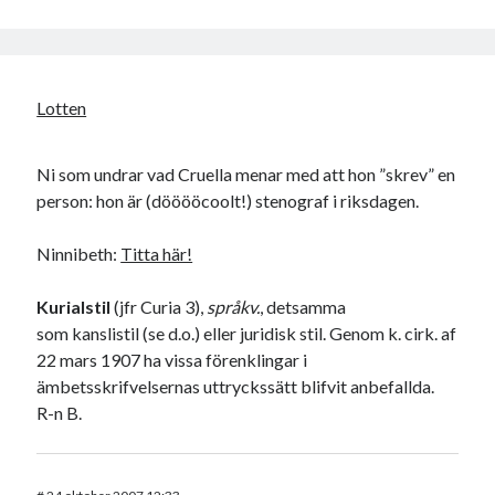
Lotten
Ni som undrar vad Cruella menar med att hon ”skrev” en
person: hon är (dööööcoolt!) stenograf i riksdagen.
Ninnibeth:
Titta här!
Kurialstil
(jfr Curia 3),
språkv.
, detsamma
som kanslistil (se d.o.) eller juridisk stil. Genom k. cirk. af
22 mars 1907 ha vissa förenklingar i
ämbetsskrifvelsernas uttryckssätt blifvit anbefallda.
R-n B.