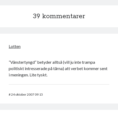
39 kommentarer
Swish: 070-8885542
Lotten
”Vänstertyngd” betyder alltså (vill ju inte trampa
politiskt intresserade på tårna) att verbet kommer sent
i meningen. Lite tyskt.
#
24 oktober 2007 09:15