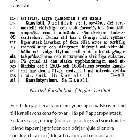
kanslistil.
22
23
24
25
26
27
28
29
30
31
« sep
nov »
Sök
Nordisk Familjeboks (Ugglans) artikel.
Kategorier
Kategorier
Först ska jag berätta om en synnerligen välskriven text
till kanslisvenskans försvar – läs på
Papperspalatset
.
Sedan ska jag nooog (man vet ju aldrig vad som händer,
ibland tappar jag tråden och börjar hjula eller dra
Etiketter
snuskiga historier) filosofera om varför man som