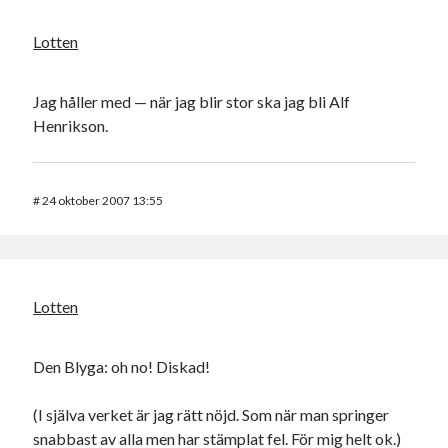
Lotten
Jag håller med — när jag blir stor ska jag bli Alf
Henrikson.
#
24 oktober 2007 13:55
Lotten
Den Blyga: oh no! Diskad!
(I själva verket är jag rätt nöjd. Som när man springer
snabbast av alla men har stämplat fel. För mig helt ok.)