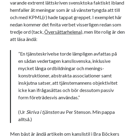
varande extremt lättskriven svensktoka faktiskt ibland
#blogg100
allmänbildning
barn
hemfaller åt meningar som är så vänstertyngda att till
barnen
basket
och med KPML(r) hade tappat greppet. I exemplet här
corona
bil
nedan kommer det finita verbet visserligen redan som
död
film
England
fest
fotboll
tredje ord (tack,
Översättarhelena
), men lite rolig är den
jobb
att läsa ändå:
historia
hotell
Julkalendern
Julkalenderfacit
”En tjänsteskrivelse torde lämpligen avfattas på
en sådan vedertagen kanslisvenska, inklusive
julkalendern 2021
Julkalendern 2024
konst
mycket långa ordbildningar och menings-
minne
kåseri
mat
Lund
lifvet
konstruktioner, abstrakta associationer samt
inskjutna satser, att tjänstemannens objektivitet
minnen
mode
musik
museum
icke kan ifrågasättas och bör dessutom passiv
nostalgi
ord
form företrädesvis användas.”
radio
recept
resa
skola
reklam
sekrutt
(Ur
Skriva i tjänsten
av Per Stenson. Min pappa
alltså.)
språk
sommar
språkpolis
svenska
tåg
Men bäst är ändå artikeln om kanslistil i Bra Böckers
tips
Stockholm