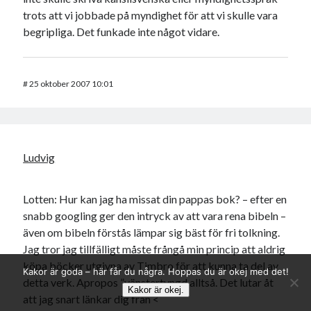
trots att vi jobbade på myndighet för att vi skulle vara
begripliga. Det funkade inte något vidare.
#
25 oktober 2007 10:01
Ludvig
Lotten: Hur kan jag ha missat din pappas bok? – efter en
snabb googling ger den intryck av att vara rena bibeln –
även om bibeln förstås lämpar sig bäst för fri tolkning.
Jag tror jag tillfälligt måste frångå min princip att aldrig
köpa böcker utgivna av Timbro för att kunna ta del av
Kakor är goda – här får du några. Hoppas du är okej med det!
detta verk. Apropos ”vänstertyngd alltså. Det lutar åt
Kakor är okej.
att jag snart länkar dig från <