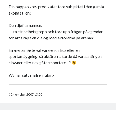
Din pappa skrev predikatet före subjektet i den gamla
sköna stilen!
Den djefla mannen:
”…ta ett helhetsgrepp och föra upp frågan på agendan
för att skapa en dialog med aktörerna på arenan”…
En arena måste väl vara en cirkus eller en
sportanläggning, så aktörerna torde då vara antingen
clowner eller t ex gåfortsportare…?
Wv har satt i halsen: qlpjlxl
#
24 oktober 2007 13:00