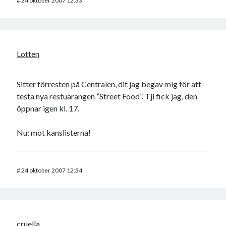
#
24 oktober 2007 12:33
Lotten
Sitter förresten på Centralen, dit jag begav mig för att
testa nya restuarangen ”Street Food”. Tji fick jag, den
öppnar igen kl. 17.
Nu: mot kanslisterna!
#
24 oktober 2007 12:34
cruella