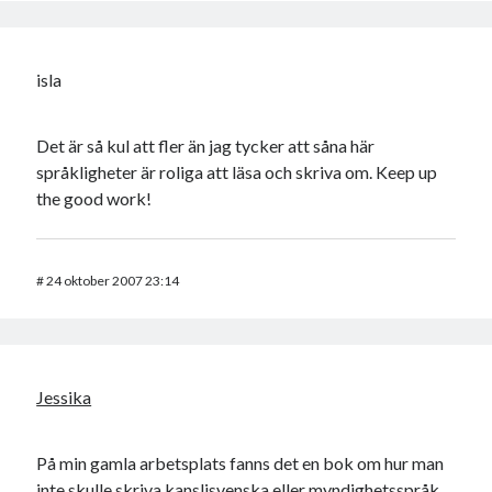
isla
Det är så kul att fler än jag tycker att såna här
språkligheter är roliga att läsa och skriva om. Keep up
the good work!
#
24 oktober 2007 23:14
Jessika
På min gamla arbetsplats fanns det en bok om hur man
inte skulle skriva kanslisvenska eller myndighetsspråk