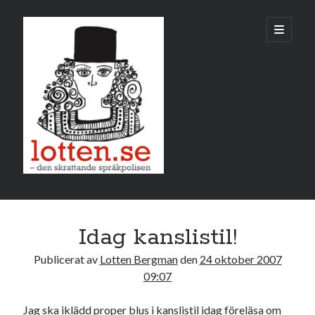
Lotten
öppna
primär
meny
Sidopanel
oktober 2007
Idag kanslistil!
M
T
O
T
F
L
S
Publicerat av
Lotten Bergman
den
24 oktober 2007
1
2
3
4
5
6
7
09:07
8
9
10
11
12
13
14
Jag ska iklädd proper blus i kanslistil idag föreläsa om
15
16
17
18
19
20
21