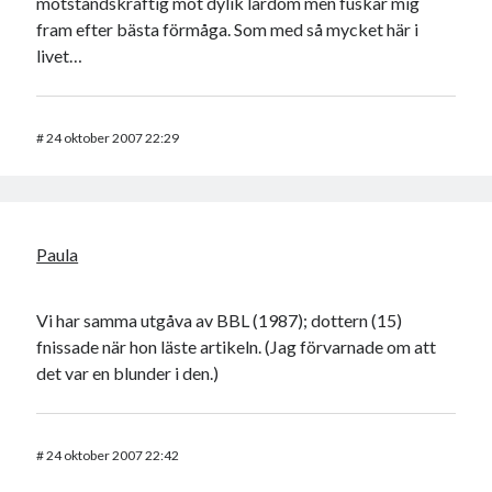
motståndskraftig mot dylik lärdom men fuskar mig
fram efter bästa förmåga. Som med så mycket här i
livet…
#
24 oktober 2007 22:29
Paula
Vi har samma utgåva av BBL (1987); dottern (15)
fnissade när hon läste artikeln. (Jag förvarnade om att
det var en blunder i den.)
#
24 oktober 2007 22:42