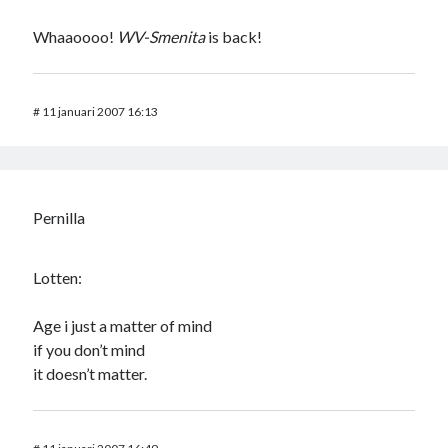
Whaaoooo!
WV-Smenita
is back!
#
11 januari 2007 16:13
Pernilla
Lotten:
Age i just a matter of mind
if you don’t mind
it doesn’t matter.