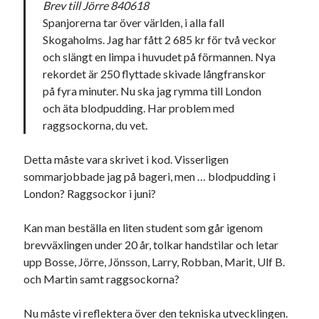
Brev till Jörre 840618
Godisbrödet från himlen
Spanjorerna tar över världen, i alla fall
Köttfärslimpan på allas läppar
Skogaholms. Jag har fått 2 685 kr för två veckor
Länkskolan
och slängt en limpa i huvudet på förmannen. Nya
Lotten som Sommarpratare (i fantasin alltså: grupp på FB)
rekordet är 250 flyttade skivade långfranskor
Vad ska du laga för mat idag? (Recept!)
på fyra minuter. Nu ska jag rymma till London
och äta blodpudding. Har problem med
raggsockorna, du vet.
Meta
Logga in
Detta måste vara skrivet i kod. Visserligen
Flöde för inlägg
sommarjobbade jag på bageri, men … blodpudding i
Flöde för kommentarer
London? Raggsockor i juni?
WordPress.org
Kan man beställa en liten student som går igenom
brevväxlingen under 20 år, tolkar handstilar och letar
upp Bosse, Jörre, Jönsson, Larry, Robban, Marit, Ulf B.
och Martin samt raggsockorna?
Pejpalla!
Nu måste vi reflektera över den tekniska utvecklingen.