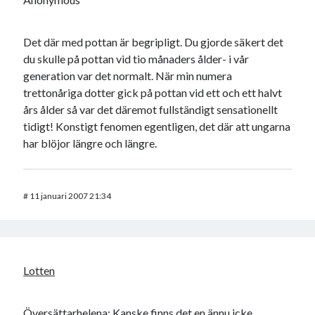
Det där med pottan är begripligt. Du gjorde säkert det
du skulle på pottan vid tio månaders ålder- i vår
generation var det normalt. När min numera
trettonåriga dotter gick på pottan vid ett och ett halvt
års ålder så var det däremot fullständigt sensationellt
tidigt! Konstigt fenomen egentligen, det där att ungarna
har blöjor längre och längre.
#
11 januari 2007 21:34
Lotten
Översättarhelena: Kanske finns det en ännu icke