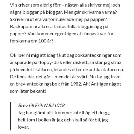
Vi skriver som aldrig förr – nästan alla skriver mejl och
några bloggar på bloggar. Men går skrivarna varma?
Skriver ni ut era välformulerade mejl på papper?
Backuppar ni alla era fantasifulla blogginlägg på
Swish: 070-8885542
papper? Vad kommer egentligen att finnas kvar för
forskarna om 100 år?
Ok, ber ni
mig
att idag få ut dagboksanteckningar som
är sparade på floppy-disk eller diskett, så står jag strax
på huvudet i källaren, letandes efter de antika datorerna.
De finns där, det går – men det är svårt. Nu tar jag fram
en brev-anteckningsbok från 1982. Ah! Äntligen något
som låter bekant!
Brev till Erik N 821018
Jag har glömt allt, kommer inte ihåg ett dugg,
helt tom i bollen är jag och skall så förbli, jag
lovar.