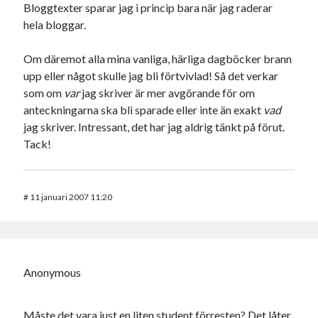
Bloggtexter sparar jag i princip bara när jag raderar
hela bloggar.
Om däremot alla mina vanliga, härliga dagböcker brann
upp eller något skulle jag bli förtvivlad! Så det verkar
som om
var
jag skriver är mer avgörande för om
anteckningarna ska bli sparade eller inte än exakt
vad
jag skriver. Intressant, det har jag aldrig tänkt på förut.
Tack!
#
11 januari 2007 11:20
Anonymous
Måste det vara just en liten student förresten? Det låter