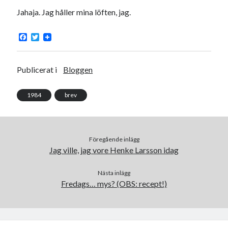
Jahaja. Jag håller mina löften, jag.
F
T
a
w
c
i
e
t
b
t
Publicerat i
Bloggen
o
e
o
r
k
1984
brev
Föregående inlägg
Jag ville, jag vore Henke Larsson idag
Nästa inlägg
Fredags… mys? (OBS: recept!)