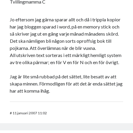
Tvillingmamma C
Jo eftersom jag gärna sparar allt och då i trippla kopior
har jag bloggen sparad i word, på en memory stick och
så skriver jag ut en gång varje månad månadens skörd.
Det ska nämligen bli någon sorts oproffsig bok till
pojkarna. Att överlämnas när de blir vuxna.
All utskriven text sorteras i ett märkligt hemligt system
av tre olika pärmar; en för V en för N och en för övrigt.
Jag är lite små rubbad på det sättet, lite besatt av att
skapa minnen. Förmodligen för att det är enda sättet jag
har att komma ihåg.
#
11 januari 2007 11:02