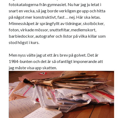
fotokatalogerna från gymnasiet. Nu har jag ju letat i
22
23
24
25
26
27
28
snart en vecka, så jag borde verkligen ge upp och hitta
29
30
31
på något mer konstruktivt, fast … nej. Här ska letas.
Minnesskåpet är sprängfyllt av tidningar, skolböcker,
« dec
feb »
foton, virkade mössor, snuttefiltar, medlemskort,
barbiedockor, autografer och listor på vilka killar som
stod högst i kurs.
Sök
Men nyss välte jag ut ett års brev på golvet. Det är
1984-bunten och det är så ofantligt imponerande att
jag måste visa upp skatten.
Kategorier
Kategorier
Etiketter