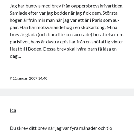
Jag har buntvis med brev från oappersbrevskrivartiden.
Samlade efter var jag bodde när jag fick dem. Största
högen är från min man när jag var ett år i Paris som au-
pair. Han har motsvarande hög i en skokartong. Mina
brev är glada (och bara lite censurerade) berättelser om
parislivet, hans är dystra epistlar från en snöfattig vinter
i lastbil i Boden. Dessa brev skall våra barn få läsa en
dag…
#
11 januari 2007 14:40
Ica
Du skrev ditt brev när jag var fyra månader och tio