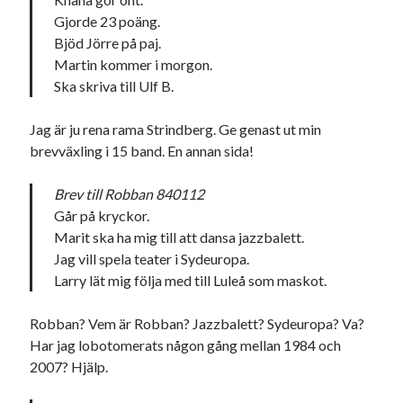
Gjorde 23 poäng.
USA
Bjöd Jörre på paj.
Martin kommer i morgon.
Ska skriva till Ulf B.
Dessa har något gemensamt
Fantastiskt välformulerad moderecensent
Jag är ju rena rama Strindberg. Ge genast ut min
Onödiga citattecken
brevväxling i 15 band. En annan sida!
Brev till Robban 840112
Går på kryckor.
Dessa har något helt annat gemensamt
Marit ska ha mig till att dansa jazzbalett.
En amerikansk språkpolis
Jag vill spela teater i Sydeuropa.
Fula biblioteksböcker
Larry lät mig följa med till Luleå som maskot.
Robban? Vem är Robban? Jazzbalett? Sydeuropa? Va?
Egna länkar
Har jag lobotomerats någon gång mellan 1984 och
2007? Hjälp.
Bokstävlar & AI – mitt levebröd. Gå en kurs!
Den stora bloggläsarvärvsveckan