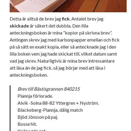
#blogg100
allmänbildning
barn
barnen
basket
corona
bil
Detta är alltså de brev jag
fick
. Antalet brev jag
skickade
är säkert det dubbla. Den lilla
död
film
England
fest
fotboll
anteckningsboken är mina ”kopior på skrivna brev”.
jobb
historia
Antingen skrev jag med karbonpapper emellan och fick
hotell
på så sätt en exakt kopia, eller så antecknade jag i den
Julkalendern
Julkalenderfacit
lilla boken vem jag hade skickat till, vilket datum samt
vad jag skrev. Naturligtvis är mina brev intressantare
julkalendern 2021
Julkalendern 2024
konst
att läsa än de jag fick, så jag börjar med att läsa i
minne
kåseri
mat
Lund
lifvet
anteckningsboken.
minnen
mode
musik
museum
Brev till Bästisgrannen 840215
nostalgi
ord
radio
recept
Plannja förlorade.
resa
Alvik -Solna 88-82 Yttergren + Nyström.
skola
reklam
sekrutt
Blackeberg-Plannja, dålig match
språk
Bjöd Jönsson på paj.
sommar
språkpolis
Bosse hit.
svenska
tåg
tips
Stockholm
Knäna gör ont.