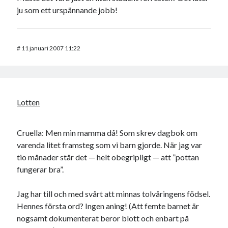
ju som ett urspännande jobb!
#
11 januari 2007 11:22
Lotten
Cruella: Men min mamma då! Som skrev dagbok om
varenda litet framsteg som vi barn gjorde. När jag var
tio månader står det — helt obegripligt — att ”pottan
fungerar bra”.
Jag har till och med svårt att minnas tolvåringens födsel.
Hennes första ord? Ingen aning! (Att femte barnet är
nogsamt dokumenterat beror blott och enbart på