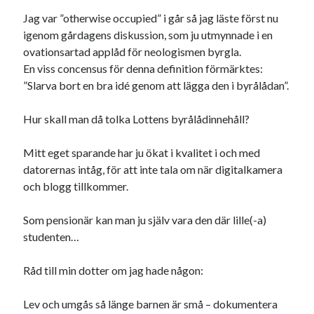
Jag var ”otherwise occupied” i går så jag läste först nu
igenom gårdagens diskussion, som ju utmynnade i en
ovationsartad applåd för neologismen byrgla.
En viss concensus för denna definition förmärktes:
”Slarva bort en bra idé genom att lägga den i byrålådan”.
Hur skall man då tolka Lottens byrålådinnehåll?
Mitt eget sparande har ju ökat i kvalitet i och med
datorernas intåg, för att inte tala om när digitalkamera
och blogg tillkommer.
Som pensionär kan man ju själv vara den där lille(-a)
studenten…
Råd till min dotter om jag hade någon:
Lev och umgås så länge barnen är små – dokumentera