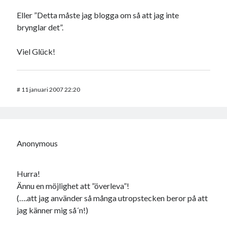
Eller ”Detta måste jag blogga om så att jag inte
brynglar det”.
Viel Glück!
#
11 januari 2007 22:20
Anonymous
Hurra!
Ännu en möjlighet att ”överleva”!
(….att jag använder så många utropstecken beror på att
jag känner mig så´n!)