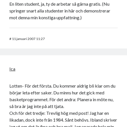
En liten student, ja, ty de arbetar så gärna gratis. (Nu
springer snart alla studenter in här och demonstrerar
mot denna min konstiga uppfattning.)
#
11 januari 2007 11:27
Ica
Lotten- För det första. Du kommer aldrig bli klar om du
börjar leta efter saker. Du minns hur det gick med
basketprogrammet. För det andra: Planera in möte nu,
så bra är jag inte på att tjata.
Och för det tredje: Trevlig hög med post! Jag har en
likadan, dock inte från 1984. Sånt behövs. Ibland skriver
jag ut om det är fina och bra mail. Jag sparade hela min