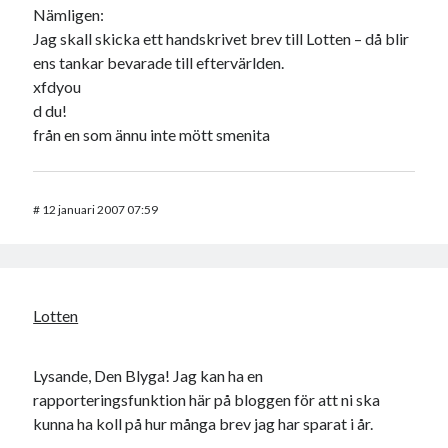
Nämligen:
Jag skall skicka ett handskrivet brev till Lotten – då blir
ens tankar bevarade till eftervärlden.
xfdyou
d du!
från en som ännu inte mött smenita
#
12 januari 2007 07:59
Lotten
Lysande, Den Blyga! Jag kan ha en
rapporteringsfunktion här på bloggen för att ni ska
kunna ha koll på hur många brev jag har sparat i år.