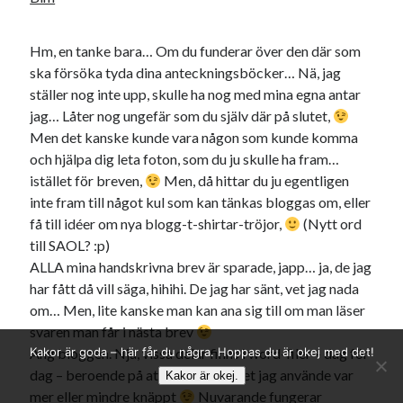
Hm, en tanke bara… Om du funderar över den där som
ska försöka tyda dina anteckningsböcker… Nä, jag
ställer nog inte upp, skulle ha nog med mina egna antar
jag… Låter nog ungefär som du själv där på slutet,
Men det kanske kunde vara någon som kunde komma
och hjälpa dig leta foton, som du ju skulle ha fram…
istället för breven,
Men, då hittar du ju egentligen
inte fram till något kul som kan tänkas bloggas om, eller
få till idéer om nya blogg-t-shirtar-tröjor,
(Nytt ord
till SAOL? :p)
ALLA mina handskrivna brev är sparade, japp… ja, de jag
har fått då vill säga, hihihi. De jag har sänt, vet jag nada
om… Men, lite kanske man kan ana sig till om man läser
svaren man får i nästa brev
Kakor är goda – här får du några. Hoppas du är okej med det!
Ang bloggen. Nja, vissa delar finns i word-filer – dag för
dag – beroende på att gamla scriptet jag använde var
Kakor är okej.
mer eller mindre knäppt
Nuvarande fungerar