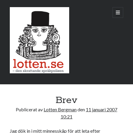
Lotten
öppna
primär
meny
Sidopanel
januari 2007
Brev
M
T
O
T
F
L
S
Publicerat av
Lotten Bergman
den
11 januari 2007
1
2
3
4
5
6
7
10:21
8
9
10
11
12
13
14
Jag dök in i mitt minnesskåp för att leta efter
15
16
17
18
19
20
21