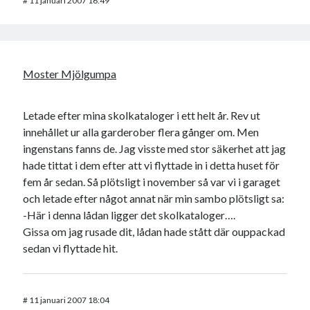
#
11 januari 2007 16:49
Moster Mjölgumpa
Letade efter mina skolkataloger i ett helt år. Rev ut
innehållet ur alla garderober flera gånger om. Men
ingenstans fanns de. Jag visste med stor säkerhet att jag
hade tittat i dem efter att vi flyttade in i detta huset för
fem år sedan. Så plötsligt i november så var vi i garaget
och letade efter något annat när min sambo plötsligt sa:
-Här i denna lådan ligger det skolkataloger….
Gissa om jag rusade dit, lådan hade stått där ouppackad
sedan vi flyttade hit.
#
11 januari 2007 18:04